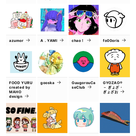
azumor
A．YAMI
chao！
fo00oris
FOOD YURU
gooska
GuugorouCa
GYOZAO®
created by
seClub
－ ぎょざ・
MAHO
ぎょざお
design