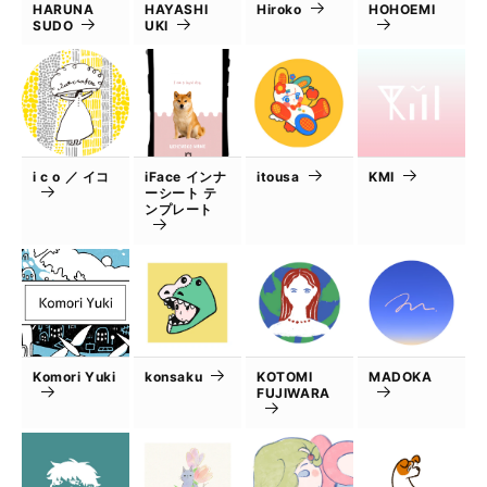
HARUNA
HAYASHI
Hiroko
HOHOEMI
SUDO
UKI
i c o ／ イコ
iFace インナ
itousa
KMI
ーシート テ
ンプレート
Komori Yuki
konsaku
KOTOMI
MADOKA
FUJIWARA