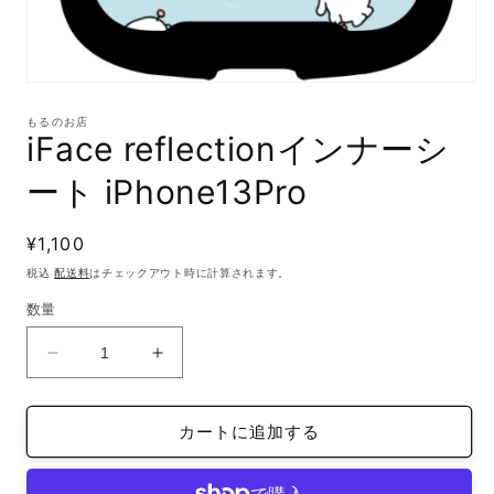
モ
ー
もるのお店
ダ
iFace reflectionインナーシ
ル
で
ート iPhone13Pro
メ
デ
ィ
通
¥1,100
ア
(1)
常
税込
配送料
はチェックアウト時に計算されます。
を
価
開
数量
格
く
iFace
iFace
reflection
reflection
イ
イ
カートに追加する
ン
ン
ナ
ナ
ー
ー