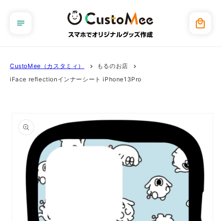
コンテ
ンツに
カ
進む
ー
ト
CustoMee（カスタミィ）
もるのお店
iFace reflectionインナーシート iPhone13Pro
商品情
報にス
キップ