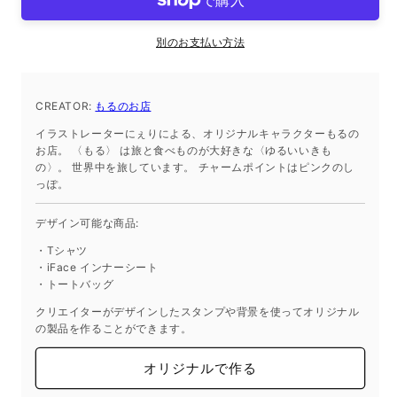
シ
シ
ー
ー
別のお支払い方法
ト
ト
iPhone13Pro
iPhone13Pro
の
の
CREATOR:
もるのお店
数
数
イラストレーターにぇりによる、オリジナルキャラクターもるの
量
量
お店。 〈もる〉 は旅と食べものが大好きな〈ゆるいいきも
を
を
の〉。 世界中を旅しています。 チャームポイントはピンクのし
減
増
っぽ。
ら
や
デザイン可能な商品:
す
す
・Tシャツ
・iFace インナーシート
・トートバッグ
クリエイターがデザインしたスタンプや背景を使ってオリジナル
の製品を作ることができます。
オリジナルで作る