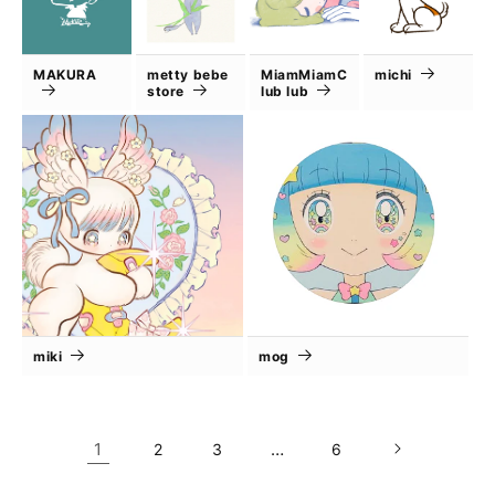
MAKURA
metty bebe
MiamMiamC
michi
store
lub lub
miki
mog
1
…
2
3
6