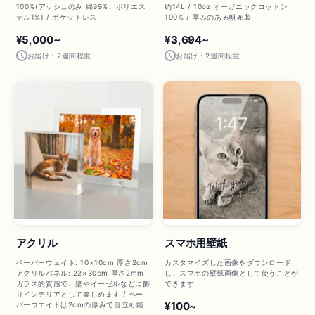
100%(アッシュのみ 綿99%、ポリエス
約14L / 10oz オーガニックコットン
テル1%) / ポケットレス
100% / 厚みのある帆布製
¥5,000~
¥3,694~
お届け：2週間程度
お届け：2週間程度
アクリル
スマホ用壁紙
ペーパーウェイト: 10×10cm 厚さ2cm
カスタマイズした画像をダウンロード
アクリルパネル: 22×30cm 厚さ2mm
し、スマホの壁紙画像として使うことが
ガラス的質感で、壁やイーゼルなどに飾
できます
りインテリアとして楽しめます / ペー
¥100~
パーウエイトは2cmの厚みで自立可能