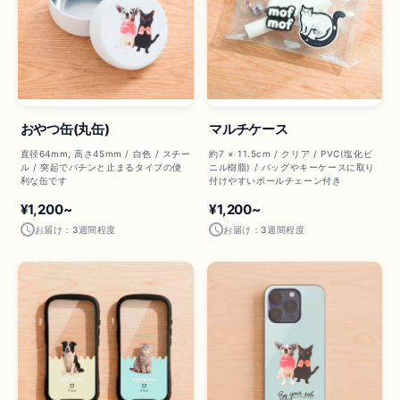
おやつ缶(丸缶)
マルチケース
直径64mm, 高さ45mm / 白色 / スチー
約7 × 11.5cm / クリア / PVC(塩化ビ
ル / 突起でパチンと止まるタイプの便
ニル樹脂) / バッグやキーケースに取り
利な缶です
付けやすいボールチェーン付き
¥1,200~
¥1,200~
お届け：3週間程度
お届け：3週間程度