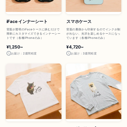
iFace インナーシート
スマホケース
背面が透明のiFaceケースに挟むだけで
背面の裏側から印刷するのでインクが剝
簡単にカスタマイズできるインナーシー
がれない、光沢を楽しめるケースになっ
トです（各種iPhoneのみ）
ています（各種iPhoneのみ）
¥1,250~
¥4,720~
お届け：2週間程度
お届け：3週間程度