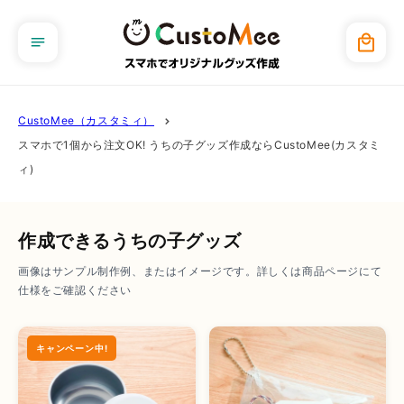
コンテ
ンツに
カ
進む
ー
ト
CustoMee（カスタミィ）
スマホで1個から注文OK! うちの子グッズ作成ならCustoMee(カスタミ
ィ)
作成できるうちの子グッズ
画像はサンプル制作例、またはイメージです。詳しくは商品ページにて
仕様をご確認ください
キャンペーン中!