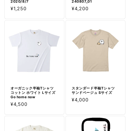
2020/8/7
240807_01
通
¥1,250
通
¥4,200
常
常
価
価
格
格
オーガニック半袖Tシャツ
スタンダード半袖Tシャツ
コットン ホワイト Lサイズ
サンドベージュ Sサイズ
Go home now
通
¥4,000
通
¥4,500
常
常
価
価
格
格