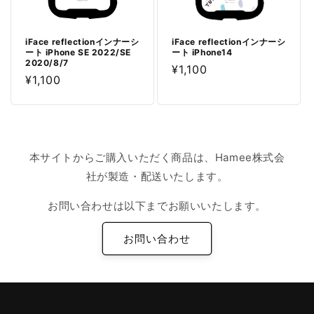
iFace reflectionインナーシ
iFace reflectionインナーシ
ート iPhone SE 2022/SE
ート iPhone14
2020/8/7
通
¥1,100
通
¥1,100
常
常
価
価
格
格
本サイトからご購入いただく商品は、Hamee株式会
社が製造・配送いたします。
お問い合わせは以下までお願いいたします。
お問い合わせ