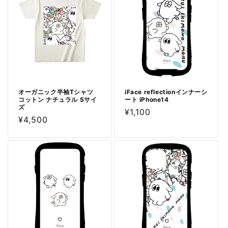
オーガニック半袖Tシャツ
iFace reflectionインナーシ
コットン ナチュラル Sサイ
ート iPhone14
ズ
通
¥1,100
通
¥4,500
常
常
価
価
格
格