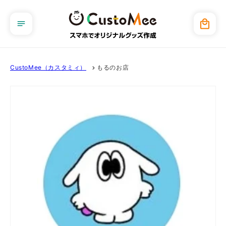
コンテ
ンツに
カ
進む
ー
ト
CustoMee（カスタミィ）
もるのお店