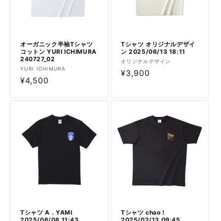
オーガニック半袖Tシャツ
Tシャツ オリジナルデザイ
コットン YURI ICHIMURA
ン 2025/06/13 18:11
240727_02
販
オリジナルデザイン
販
YURI ICHIMURA
売
通
¥3,900
売
通
¥4,500
元:
常
元:
常
価
価
格
格
Tシャツ A．YAMI
Tシャツ chao！
2025/06/08 11:43
2025/02/13 09:45