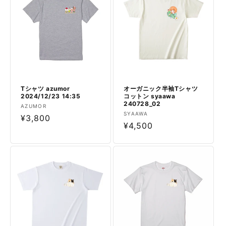
Tシャツ azumor
オーガニック半袖Tシャツ
2024/12/23 14:35
コットン syaawa
240728_02
販
AZUMOR
販
SYAAWA
売
通
¥3,800
売
通
¥4,500
元:
常
元:
常
価
価
格
格