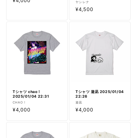
売
通
¥4,000
ヤシレナ
売
元:
常
通
¥4,500
元:
価
常
格
価
格
Tシャツ chao！
Tシャツ 遊凪 2025/01/04
2025/01/04 22:31
22:26
販
販
CHAO！
遊凪
売
通
¥4,000
売
通
¥4,000
元:
元:
常
常
価
価
格
格