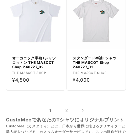
格
オーガニック半袖Tシャツ
スタンダード半袖Tシャツ
コットン THE MASCOT
THE MASCOT Shop
Shop 240727_02
240727_01
販
販
THE MASCOT SHOP
THE MASCOT SHOP
売
通
¥4,500
売
通
¥4,000
元:
元:
常
常
価
価
格
格
1
2
CustoMeeであなたのTシャツにオリジナルプリント
CustoMee（カスタミィ）とは、日本から世界に推せるクリエイターと
購入者をつなげる、カスタムオーダーサービスです。スマホ操作だけで