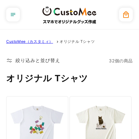
コンテ
ンツに
カ
進む
ー
ト
CustoMee（カスタミィ）
オリジナル Tシャツ
絞り込みと並び替え
32個の商品
オリジナル Tシャツ