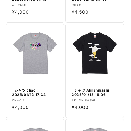
販
販
A．YAMI
CHAO！
売
通
¥4,000
売
通
¥4,500
元:
元:
常
常
価
価
格
格
Tシャツ chao！
Tシャツ AkiIshibashi
2025/01/12 17:34
2025/01/12 18:06
販
販
CHAO！
AKIISHIBASHI
売
通
¥4,000
売
通
¥4,000
元:
元:
常
常
価
価
格
格