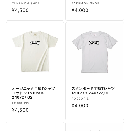
販
販
TAKEMON SHOP
TAKEMON SHOP
売
通
¥4,500
売
通
¥4,000
元:
元:
常
常
価
価
格
格
オーガニック半袖Tシャツ
スタンダード半袖Tシャツ
コットン fo00oris
fo00oris 240727_01
240727_02
販
FO00ORIS
販
FO00ORIS
売
通
¥4,000
売
通
¥4,500
元:
常
元:
常
価
価
格