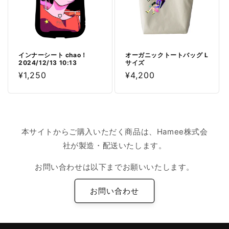
インナーシート chao！
オーガニックトートバッグ L
2024/12/13 10:13
サイズ
通
¥1,250
通
¥4,200
常
常
価
価
格
格
本サイトからご購入いただく商品は、Hamee株式会
社が製造・配送いたします。
お問い合わせは以下までお願いいたします。
お問い合わせ