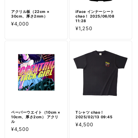
アクリル板（22cm ×
iFace インナーシート
30cm、厚さ2mm）
chao！ 2025/06/08
11:28
通
¥4,000
通
¥1,250
常
常
価
価
格
格
ペーパーウエイト（10cm ×
Tシャツ chao！
10cm、厚さ2cm） アクリ
2025/02/13 09:45
ル
通
¥4,500
通
¥4,500
常
常