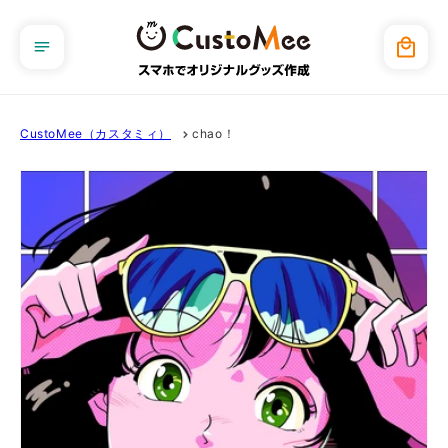
コンテ
ンツに
カ
進む
ー
ト
CustoMee（カスタミィ）
chao！