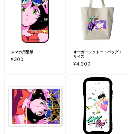
スマホ用壁紙
オーガニックトートバッグ L
サイズ
通
¥300
通
¥4,200
常
常
価
価
格
格