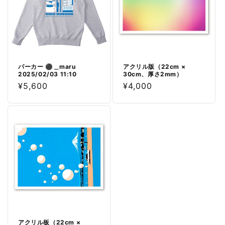
パーカー ⚫︎＿maru
アクリル版（22cm ×
2025/02/03 11:10
30cm、厚さ2mm）
通
¥5,600
通
¥4,000
常
常
価
価
格
格
アクリル板（22cm ×