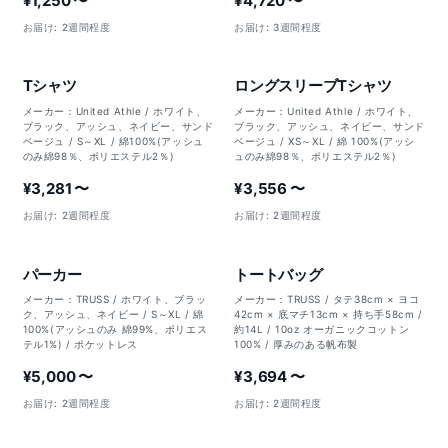
¥1,250 〜
¥4,720 〜
お届け: 2週間程度
お届け: 3週間程度
Tシャツ
ロングスリーブTシャツ
メーカー：United Athle / ホワイト、
メーカー：United Athle / ホワイト、
ブラック、アッシュ、ネイビー、サンド
ブラック、アッシュ、ネイビー、サンド
ベージュ / S～XL / 綿100%(アッシュ
ベージュ / XS～XL / 綿 100%(アッシ
のみ綿98％、ポリエステル2％)
ュのみ綿98％、ポリエステル2％)
¥3,281 〜
¥3,556 〜
お届け: 2週間程度
お届け: 2週間程度
パーカー
トートバッグ
メーカー：TRUSS / ホワイト、ブラッ
メーカー：TRUSS / タテ38cm × ヨコ
ク、アッシュ、ネイビー / S～XL / 綿
42cm × 底マチ13cm × 持ち手58cm /
100%(アッシュのみ 綿99%、ポリエス
約14L / 10oz オーガニックコットン
テル1%) / ポケットレス
100% / 厚みのある帆布製
¥5,000 〜
¥3,694 〜
お届け: 2週間程度
お届け: 2週間程度