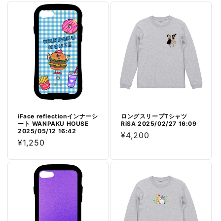
価
格
格
iFace reflectionインナーシ
ロングスリーブTシャツ
ート WANPAKU HOUSE
RiSA 2025/02/27 16:09
2025/05/12 16:42
通
¥4,200
通
¥1,250
常
常
価
価
格
格