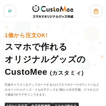
コンテ
ンツに
カ
進む
ー
ト
1個から注文OK!
スマホで作れる
オリジナルグッズの
CustoMee
(カスタミィ)
写真やイラストをアップロードするだけでスマホケースやTシャツなど
のオリジナルグッズ・うちの子グッズを1個から注文可能。スマホだけ
で最短1分でデザインできます。
1点から注文可
全品送料無料
スマホで作れる