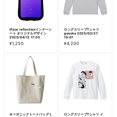
iFace reflectionインナーシ
ロングスリーブTシャツ
ート オリジナルデザイン
gooska 2025/02/27
2025/04/12 17:55
16:07
通
¥1,250
通
¥4,200
常
常
価
価
格
格
オーガニックトートバッグ L
ロングスリーブTシャツ イ