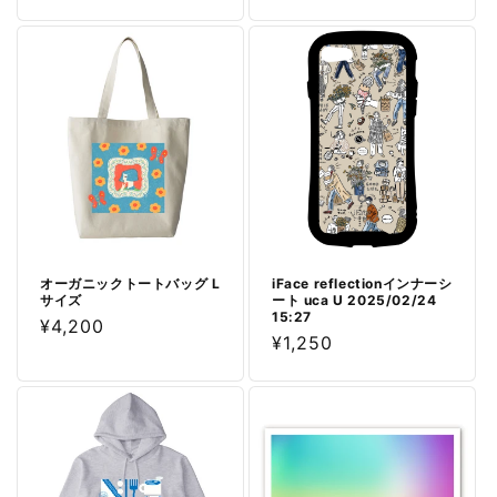
常
常
価
価
格
格
オーガニックトートバッグ L
iFace reflectionインナーシ
サイズ
ート uca U 2025/02/24
15:27
通
¥4,200
通
¥1,250
常
常
価
価
格
格