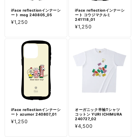
iFace reflectionインナーシ
iFace reflectionインナーシ
ート mog 240805_05
ート コウジマクルミ
241118_01
通
¥1,250
通
¥1,250
常
常
価
価
格
格
iFace reflectionインナーシ
オーガニック半袖Tシャツ
ート azumor 240807_01
コットン YURI ICHIMURA
240727_02
通
¥1,250
通
¥4,500
常
常
価