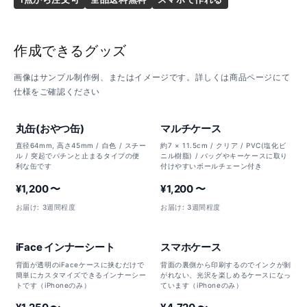
作成できるグッズ
画像はサンプル制作例、またはイメージです。詳しくは商品ページにて
仕様をご確認ください
丸缶(おやつ缶)
マルチケース
直径64mm, 高さ45mm / 白色 / スチー
約7 × 11.5cm / クリア / PVC(塩化ビ
ル / 突起でパチンと止まるタイプの便
ニル樹脂) / バッグやキーケースに取り
利な缶です
付けやすいボールチェーン付き
¥1,200 〜
¥1,200 〜
お届け: 3週間程度
お届け: 3週間程度
iFace インナーシート
スマホケース
背面が透明のiFaceケースに挟むだけで
背面の裏側から印刷するのでインクが剝
簡単にカスタマイズできるインナーシー
がれない、光沢を楽しめるケースになっ
トです（iPhoneのみ）
ています（iPhoneのみ）