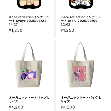
iFace reflectionインナーシ
iFace reflectionインナーシ
ート Syoyo 2025/03/24
ート uca U 2025/03/09
14:27
22:02
通
¥1,250
通
¥1,250
常
常
価
価
格
格
オーガニックトートバッグ L
オーガニックトートバッグ L
サイズ
サイズ
通
¥4,200
通
¥4,200