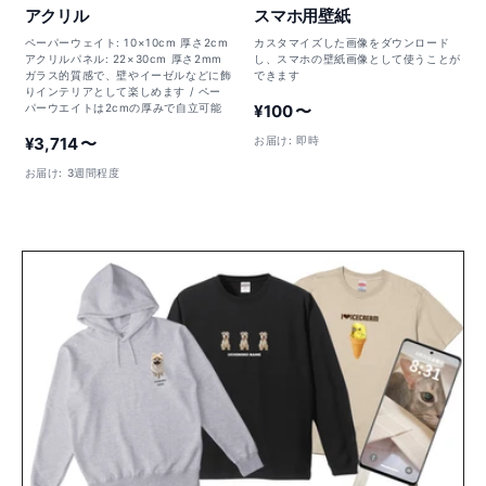
アクリル
スマホ用壁紙
ペーパーウェイト: 10×10cm 厚さ2cm
カスタマイズした画像をダウンロード
アクリルパネル: 22×30cm 厚さ2mm
し、スマホの壁紙画像として使うことが
ガラス的質感で、壁やイーゼルなどに飾
できます
りインテリアとして楽しめます / ペー
¥100 〜
パーウエイトは2cmの厚みで自立可能
¥3,714 〜
お届け: 即時
お届け: 3週間程度