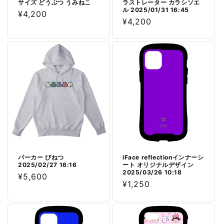
サイズ どうぶつ うみねこ
ラストレーター カラシソエ
ル 2025/01/31 16:45
通
¥4,200
通
¥4,200
常
常
価
価
格
格
パーカー びねつ
iFace reflectionインナーシ
2025/02/27 16:16
ート オリジナルデザイン
2025/03/26 10:18
通
¥5,600
通
¥1,250
常
常
価
価
格
格