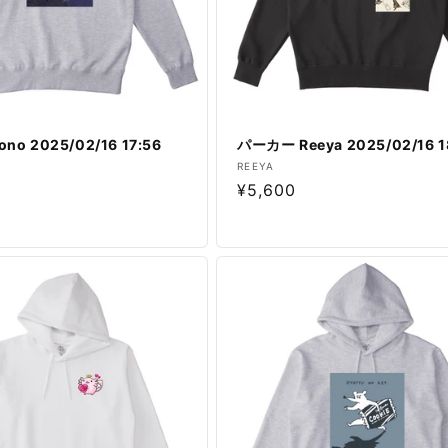
no 2025/02/16 17:56
パーカー Reeya 2025/02/16 1
販
REEYA
通
¥5,600
売
元:
常
価
格