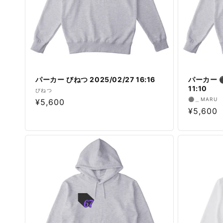
パーカー びねつ 2025/02/27 16:16
パーカー ⚫︎
11:10
販
びねつ
販
⚫︎＿MARU
通
¥5,600
売
通
¥5,600
売
元:
常
元:
常
価
価
格
格