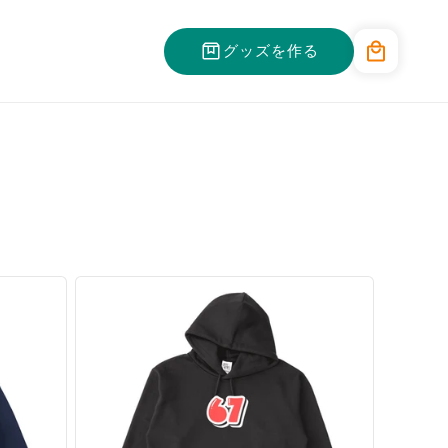
カ
グッズを作る
ー
ト