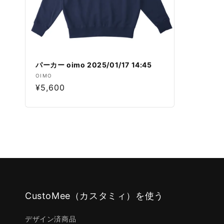
パーカー oimo 2025/01/17 14:45
販
OIMO
通
¥5,600
売
元:
常
価
格
CustoMee（カスタミィ）を使う
デザイン済商品