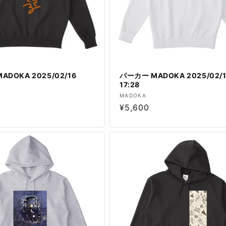
ADOKA 2025/02/16
パーカー MADOKA 2025/02/
17:28
販
MADOKA
通
¥5,600
売
元:
常
価
格