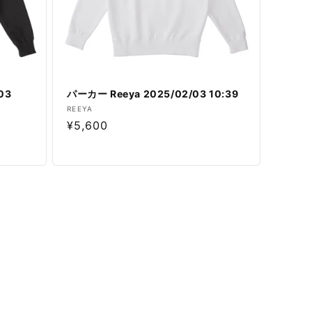
03
パーカー Reeya 2025/02/03 10:39
販
REEYA
通
¥5,600
売
元:
常
価
格