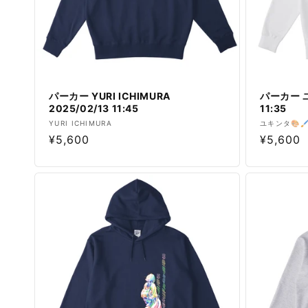
パーカー YURI ICHIMURA
パーカー ユ
2025/02/13 11:45
11:35
販
販
YURI ICHIMURA
ユキンタ🎨
通
¥5,600
通
¥5,600
売
売
元:
元:
常
常
価
価
格
格