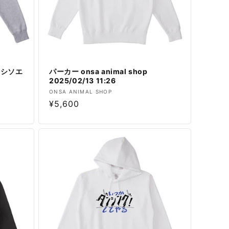
ラシソエ
パーカー onsa animal shop
2025/02/13 11:26
販
ONSA ANIMAL SHOP
通
¥5,600
売
元:
常
価
格