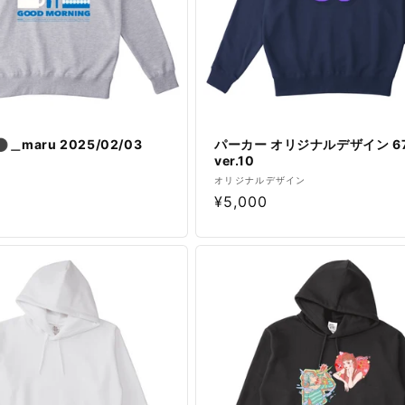
＿maru 2025/02/03
パーカー オリジナルデザイン 6
ver.10
販
オリジナルデザイン
通
¥5,000
売
元:
常
価
格