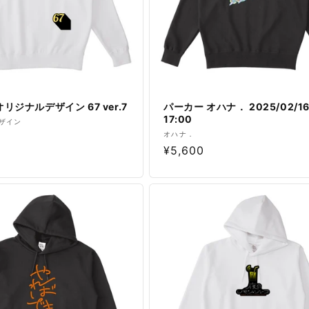
リジナルデザイン 67 ver.7
パーカー オハナ． 2025/02/1
17:00
ザイン
販
オハナ．
通
¥5,600
売
元:
常
価
格