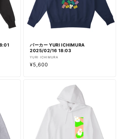
8:01
パーカー YURI ICHIMURA
2025/02/16 18:03
販
YURI ICHIMURA
通
¥5,600
売
元:
常
価
格