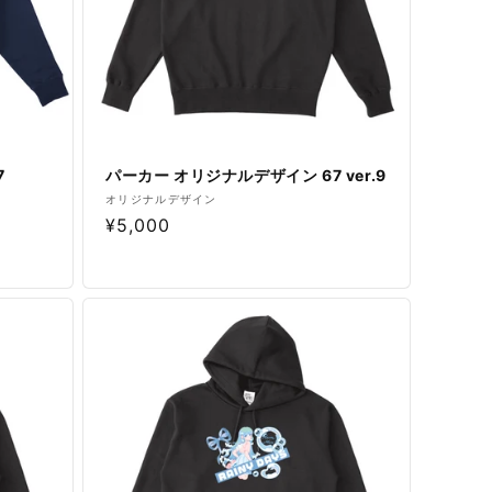
7
パーカー オリジナルデザイン 67 ver.9
販
オリジナルデザイン
通
¥5,000
売
元:
常
価
格