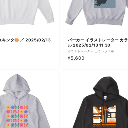
キンタ🎨🖌 2025/02/13
パーカー イラストレーター カ
ル 2025/02/13 11:30
販

イラストレーター カラシソエル
通
¥5,600
売
元:
常
価
格