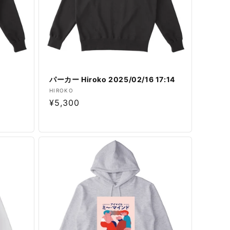
6
パーカー Hiroko 2025/02/16 17:14
販
HIROKO
通
¥5,300
売
元:
常
価
格