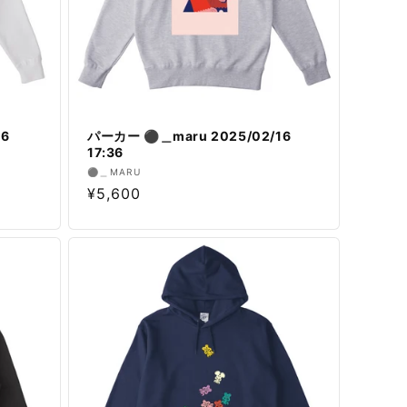
16
パーカー ⚫︎＿maru 2025/02/16
17:36
販
⚫︎＿MARU
通
¥5,600
売
元:
常
価
格