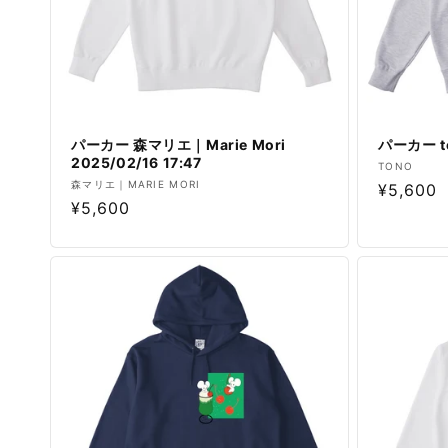
パーカー 森マリエ｜Marie Mori
パーカー to
2025/02/16 17:47
販
TONO
販
森マリエ｜MARIE MORI
通
¥5,600
売
通
¥5,600
売
元:
常
元:
常
価
価
格
格