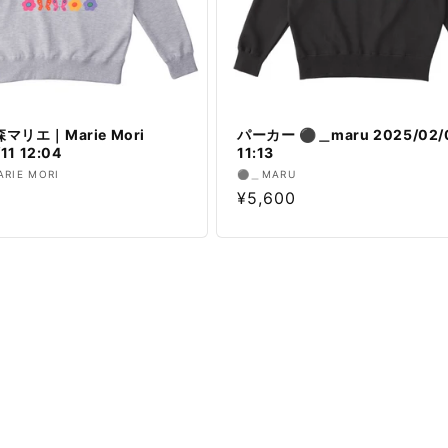
マリエ｜Marie Mori
パーカー ⚫︎＿maru 2025/02/
11 12:04
11:13
販
IE MORI
⚫︎＿MARU
通
¥5,600
売
元:
常
価
格