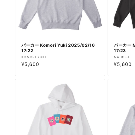
パーカー Komori Yuki 2025/02/16
パーカー M
17:22
17:23
販
販
KOMORI YUKI
MADOKA
通
¥5,600
通
¥5,600
売
売
元:
元:
常
常
価
価
格
格