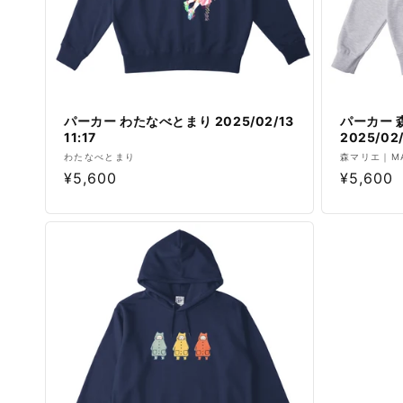
パーカー わたなべとまり 2025/02/13
パーカー 森
11:17
2025/02/
販
販
わたなべとまり
森マリエ｜MAR
通
¥5,600
通
¥5,600
売
売
元:
元:
常
常
価
価
格
格