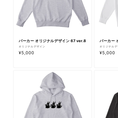
パーカー オリジナルデザイン 67 ver.8
パーカー オ
販
販
オリジナルデザイン
オリジナルデ
通
¥5,000
通
¥5,000
売
売
元:
元:
常
常
価
価
格
格