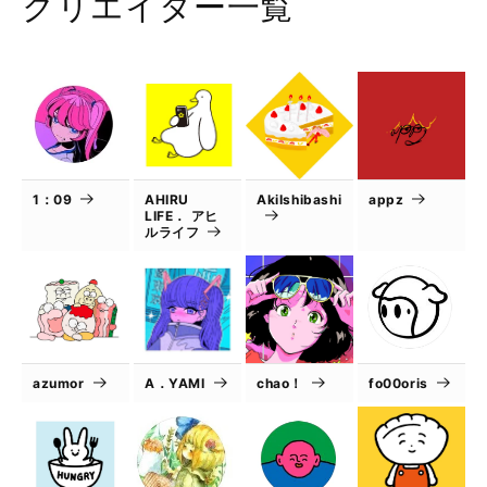
クリエイター一覧
1：09
AHIRU
AkiIshibashi
appz
LIFE． アヒ
ルライフ
azumor
A．YAMI
chao！
fo00oris