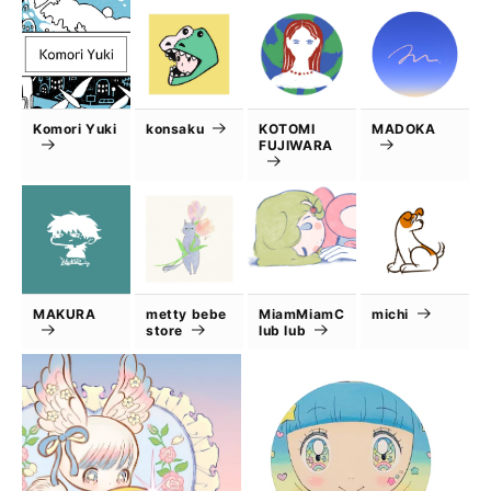
Komori Yuki
konsaku
KOTOMI
MADOKA
FUJIWARA
MAKURA
metty bebe
MiamMiamC
michi
store
lub lub