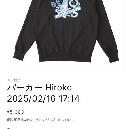
モ
ー
HIROKO
ダ
パーカー Hiroko
ル
で
2025/02/16 17:14
メ
デ
ィ
通
¥5,300
ア
(1)
常
税込
配送料
はチェックアウト時に計算されます。
を
価
開