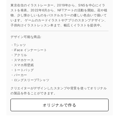
減
増
東京在住のイラストレーター。2019年から、SNSを中心にイラ
ら
や
ストを発表。2022年6月から、NFTアートの活動を開始。花や植
す
す
物、少し懐かしいものをパステルカラーの優しい色合いで描いて
います。 ゲームのカードイラストやアプリのスタンプデザイン、
子供向けイラストレッスン本まで、幅広くイラストを提供中。
デザイン可能な商品:
・Tシャツ
・iFace インナーシート
・アクリル
・スマホケース
・スマホ用壁紙
・トートバッグ
・パーカー
・ロングスリーブTシャツ
クリエイターがデザインしたスタンプや背景を使ってオリジナル
の製品を作ることができます。
オリジナルで作る