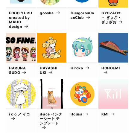
FOOD YURU
gooska
GuugorouCa
GYOZAO®
created by
seClub
－ ぎょざ・
MAHO
ぎょざお
design
HARUNA
HAYASHI
Hiroko
HOHOEMI
SUDO
UKI
i c o ／ イコ
iFace インナ
itousa
KMI
ーシート テ
ンプレート