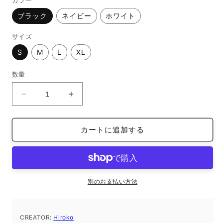
カラー
格
く
ブラック
ネイビー
ホワイト
サイズ
S
M
L
XL
数量
パ
パ
ー
ー
カ
カ
カートに追加する
ー
ー
Hiroko
Hiroko
2025/02/16
2025/02/16
17:14
17:14
の
の
別のお支払い方法
数
数
量
量
を
を
CREATOR:
Hiroko