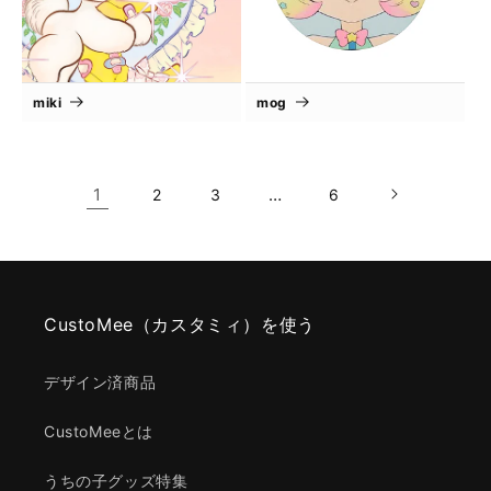
miki
mog
1
…
2
3
6
CustoMee（カスタミィ）を使う
デザイン済商品
CustoMeeとは
うちの子グッズ特集