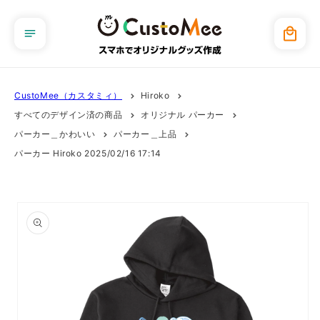
コンテ
ンツに
カ
進む
ー
ト
CustoMee（カスタミィ）
Hiroko
すべてのデザイン済の商品
オリジナル パーカー
パーカー＿かわいい
パーカー＿上品
パーカー Hiroko 2025/02/16 17:14
商品情
報にス
キップ