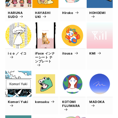
HARUNA
HAYASHI
Hiroko
HOHOEMI
SUDO
UKI
i c o ／ イコ
iFace インナ
itousa
KMI
ーシート テ
ンプレート
Komori Yuki
konsaku
KOTOMI
MADOKA
FUJIWARA