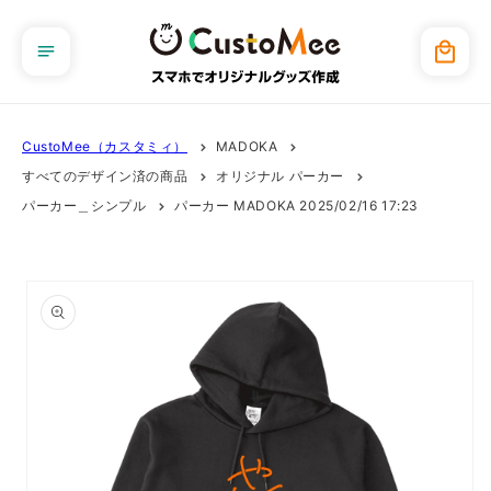
コンテ
ンツに
カ
進む
ー
ト
CustoMee（カスタミィ）
MADOKA
すべてのデザイン済の商品
オリジナル パーカー
パーカー＿シンプル
パーカー MADOKA 2025/02/16 17:23
商品情
報にス
キップ