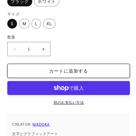
ブラック
ホワイト
サイズ
S
M
L
XL
数量
パ
パ
ー
ー
カ
カ
カートに追加する
ー
ー
MADOKA
MADOKA
2025/02/16
2025/02/16
17:23
17:23
の
の
別のお支払い方法
数
数
量
量
を
を
CREATOR:
MADOKA
減
増
文字とグラフィックアート