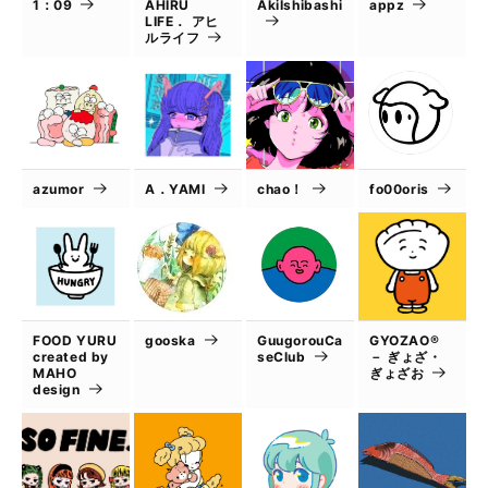
1：09
AHIRU
AkiIshibashi
appz
LIFE． アヒ
ルライフ
azumor
A．YAMI
chao！
fo00oris
FOOD YURU
gooska
GuugorouCa
GYOZAO®
created by
seClub
－ ぎょざ・
MAHO
ぎょざお
design