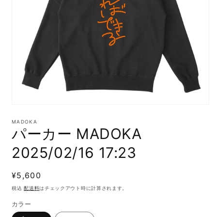
モ
ー
MADOKA
ダ
パーカー MADOKA
ル
で
2025/02/16 17:23
メ
デ
ィ
通
¥5,600
ア
(1)
常
税込
配送料
はチェックアウト時に計算されます。
を
価
開
カラー
格
く