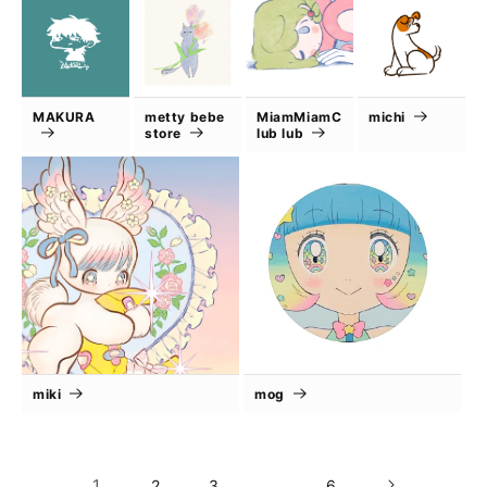
MAKURA
metty bebe
MiamMiamC
michi
store
lub lub
miki
mog
1
…
2
3
6