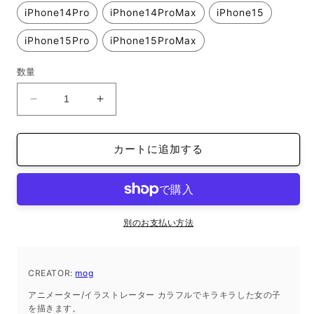
iPhone14Pro
iPhone14ProMax
iPhone15
iPhone15Pro
iPhone15ProMax
数量
iFace
iFace
reflection
reflection
イ
イ
カートに追加する
ン
ン
ナ
ナ
ー
ー
シ
シ
ー
ー
別のお支払い方法
ト
ト
mog
mog
240805_05
240805_05
CREATOR:
mog
の
の
アニメーター/イラストレーター カラフルでキラキラした女の子
数
数
を描きます。