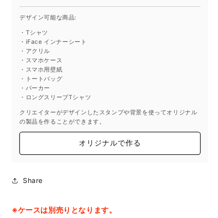
量
量
を
を
デザイン可能な商品:
減
増
・Tシャツ
ら
や
・iFace インナーシート
す
す
・アクリル
・スマホケース
・スマホ用壁紙
・トートバッグ
・パーカー
・ロングスリーブTシャツ
クリエイターがデザインしたスタンプや背景を使ってオリジナル
の製品を作ることができます。
オリジナルで作る
Share
※ケースは別売りとなります。