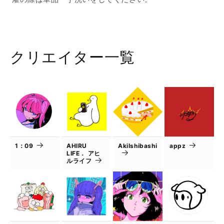
クリエイター一覧
1：09
AHIRU
AkiIshibashi
appz
LIFE． アヒ
ルライフ