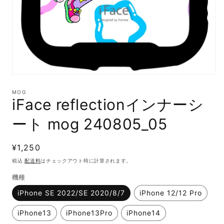
モ
ー
MOG
ダ
iFace reflectionインナーシ
ル
で
ート mog 240805_05
メ
デ
ィ
通
¥1,250
ア
(1)
常
税込
配送料
はチェックアウト時に計算されます。
を
価
開
機種
格
く
iPhone SE 2022/SE 2020/8/7
iPhone 12/12 Pro
iPhone13
iPhone13Pro
iPhone14