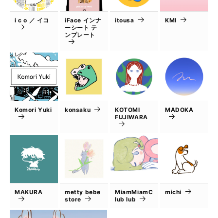
i c o ／ イコ
iFace インナ
itousa
KMI
ーシート テ
ンプレート
Komori Yuki
konsaku
KOTOMI
MADOKA
FUJIWARA
MAKURA
metty bebe
MiamMiamC
michi
store
lub lub