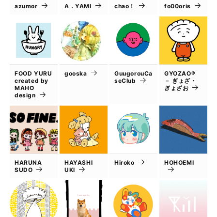
azumor
A．YAMI
chao！
fo00oris
FOOD YURU
gooska
GuugorouCa
GYOZAO®
created by
seClub
－ ぎょざ・
MAHO
ぎょざお
design
HARUNA
HAYASHI
Hiroko
HOHOEMI
SUDO
UKI