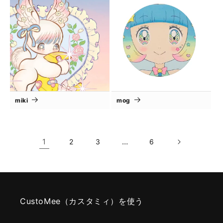
miki
mog
1
…
2
3
6
CustoMee（カスタミィ）を使う