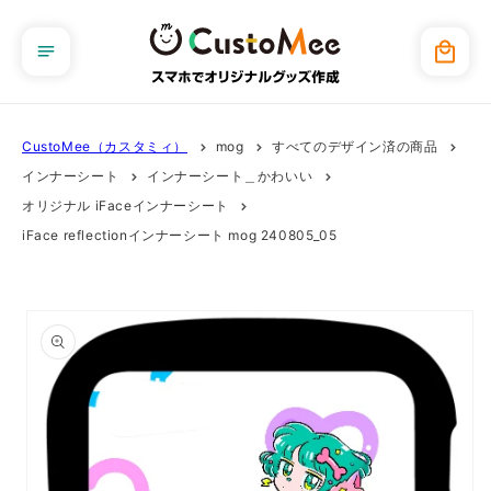
コンテ
ンツに
カ
進む
ー
ト
CustoMee（カスタミィ）
mog
すべてのデザイン済の商品
インナーシート
インナーシート＿かわいい
オリジナル iFaceインナーシート
iFace reflectionインナーシート mog 240805_05
商品情
報にス
キップ