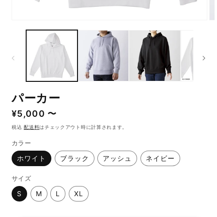
モ
モ
ー
ー
ダ
ダ
ル
ル
で
で
メ
メ
デ
デ
ィ
ィ
ア
ア
パーカー
(1)
(5)
を
を
通
¥5,000 〜
開
開
常
く
く
税込
配送料
はチェックアウト時に計算されます。
価
カラー
格
ホワイト
ブラック
アッシュ
ネイビー
サイズ
S
M
L
XL