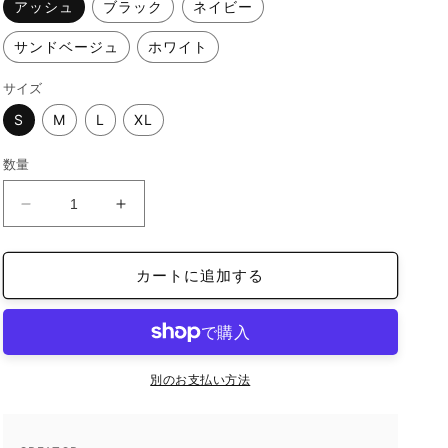
アッシュ
ブラック
ネイビー
サンドベージュ
ホワイト
サイズ
S
M
L
XL
数量
T
T
シ
シ
ャ
ャ
カートに追加する
ツ
ツ
syaawa
syaawa
2025/01/12
2025/01/12
22:37
22:37
の
の
別のお支払い方法
数
数
量
量
を
を