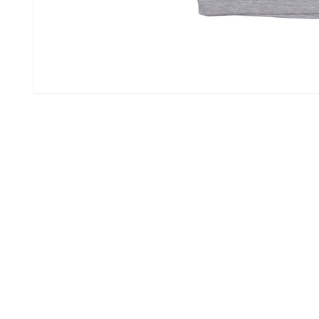
モ
ー
ダ
ル
で
メ
デ
ィ
ア
(1)
を
開
く