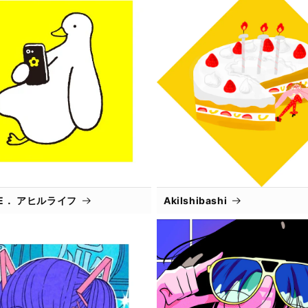
IFE． アヒルライフ
AkiIshibashi