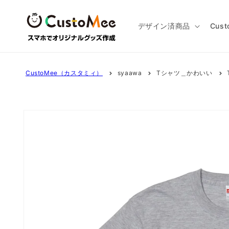
コンテ
ンツに
進む
デザイン済商品
Cus
CustoMee（カスタミィ）
syaawa
Tシャツ＿かわいい
商品情
報にス
キップ