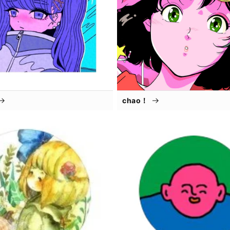
chao！