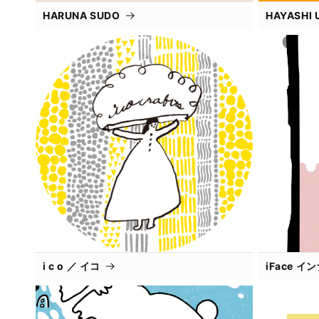
HARUNA SUDO
HAYASHI 
i c o ／ イコ
iFace 