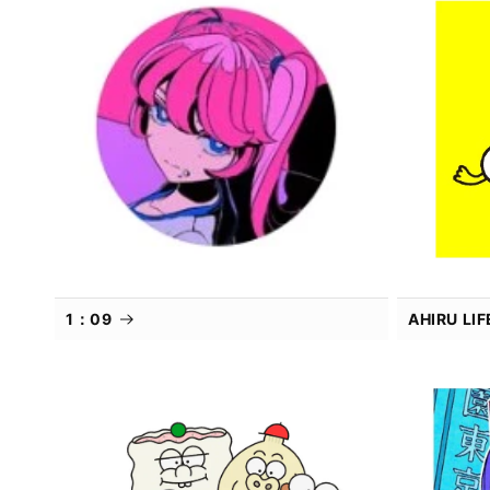
1：09
AHIRU L