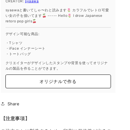
CREATOR:
syaawa
減
増
syaawaと書いてしゃ〜わと読みます🌷 カラフルでレトロ可愛
ら
や
い女の子を描いてます🍒 ----- Hello🌷 I drow Japanese
す
す
retoro pop girls🍒
デザイン可能な商品:
・Tシャツ
・iFace インナーシート
・トートバッグ
クリエイターがデザインしたスタンプや背景を使ってオリジナ
ルの製品を作ることができます。
オリジナルで作る
Share
【注意事項】