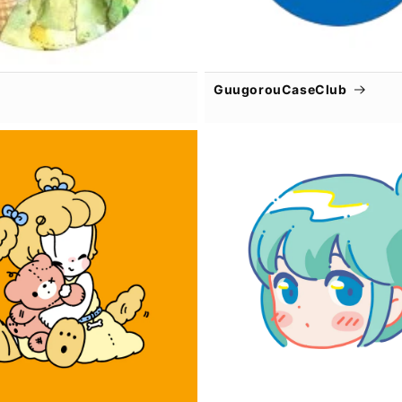
GuugorouCaseClub