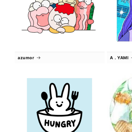
azumor
A．YAMI