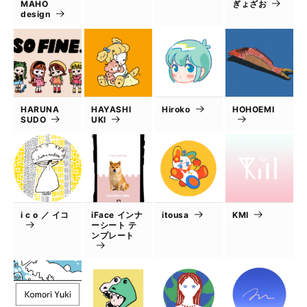
MAHO
ぎょざお
design
HARUNA
HAYASHI
Hiroko
HOHOEMI
SUDO
UKI
i c o ／ イコ
iFace インナ
itousa
KMI
ーシート テ
ンプレート