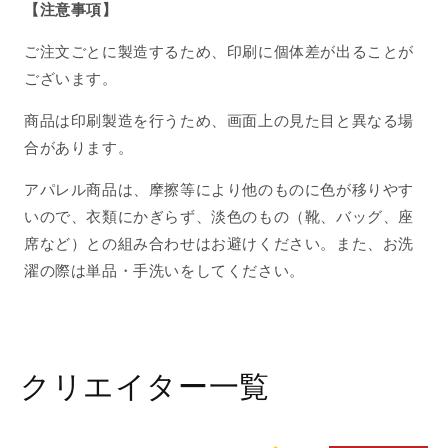
【注意事項】
ン
ン
2025/07/16
2025/07/16
ご注文ごとに製造するため、印刷に個体差が出ることが
18:27
18:27
ございます。
の
の
数
数
商品は印刷製造を行うため、画面上の見た目と異なる場
量
量
合があります。
を
を
減
増
アパレル商品は、摩擦等により他のものに色が移りやす
ら
や
いので、衣類にかぎらず、淡色のもの（靴、バッグ、座
す
す
席など）との組み合わせはお避けください。また、お洗
濯の際は単品・手洗いをしてください。
クリエイター一覧