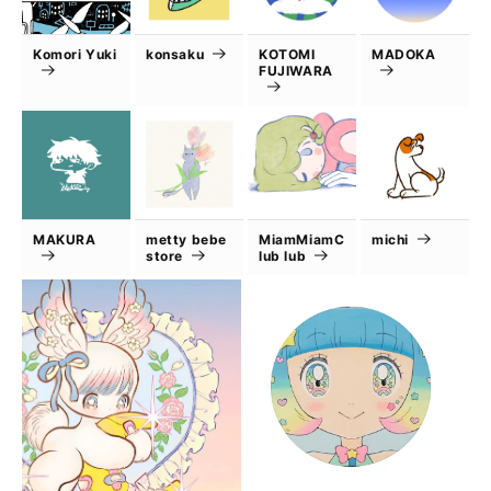
Komori Yuki
konsaku
KOTOMI
MADOKA
FUJIWARA
MAKURA
metty bebe
MiamMiamC
michi
store
lub lub