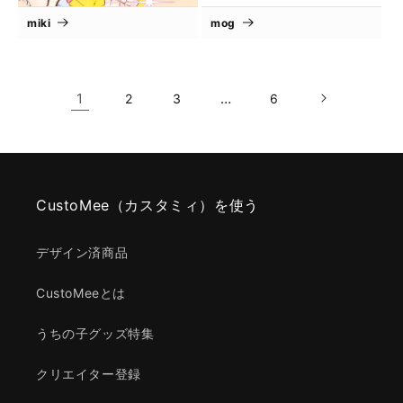
miki
mog
1
…
2
3
6
CustoMee（カスタミィ）を使う
デザイン済商品
CustoMeeとは
うちの子グッズ特集
クリエイター登録