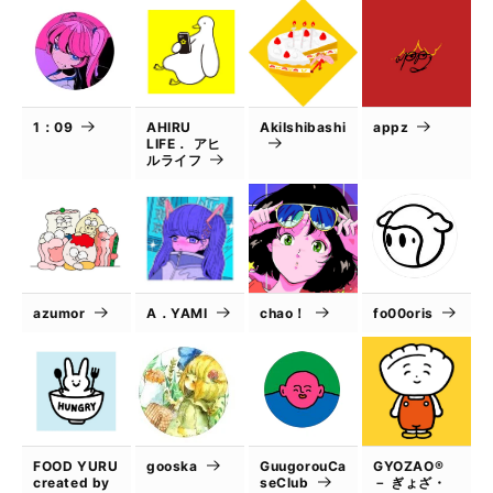
1：09
AHIRU
AkiIshibashi
appz
LIFE． アヒ
ルライフ
azumor
A．YAMI
chao！
fo00oris
FOOD YURU
gooska
GuugorouCa
GYOZAO®
created by
seClub
－ ぎょざ・