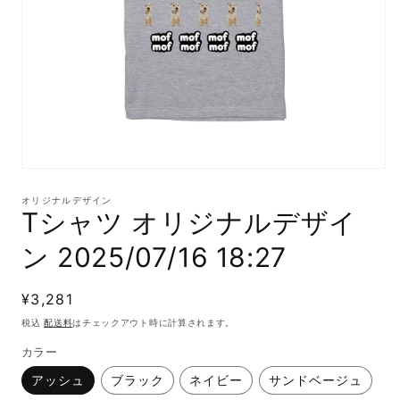
モ
ー
オリジナルデザイン
ダ
Tシャツ オリジナルデザイ
ル
で
ン 2025/07/16 18:27
メ
デ
ィ
通
¥3,281
ア
(1)
常
税込
配送料
はチェックアウト時に計算されます。
を
価
開
カラー
格
く
アッシュ
ブラック
ネイビー
サンドベージュ