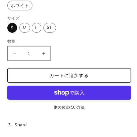
ホワイト
サイズ
S
M
L
XL
数量
T
T
シ
シ
ャ
ャ
カートに追加する
ツ
ツ
オ
オ
リ
リ
ジ
ジ
ナ
ナ
別のお支払い方法
ル
ル
デ
デ
Share
ザ
ザ
イ
イ