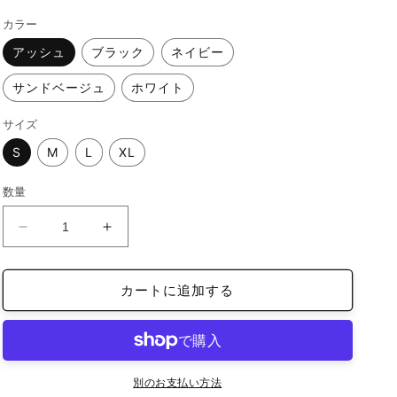
価
カラー
格
アッシュ
ブラック
ネイビー
サンドベージュ
ホワイト
サイズ
S
M
L
XL
数量
T
T
シ
シ
ャ
ャ
カートに追加する
ツ
ツ
オ
オ
リ
リ
ジ
ジ
ナ
ナ
別のお支払い方法