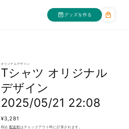
カ
グッズを作る
ー
ト
オリジナルデザイン
Tシャツ オリジナル
デザイン
2025/05/21 22:08
通
¥3,281
常
税込
配送料
はチェックアウト時に計算されます。