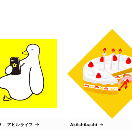
IFE． アヒルライフ
AkiIshibashi