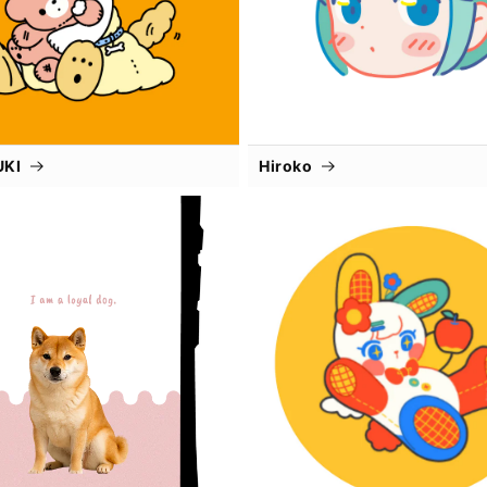
UKI
Hiroko