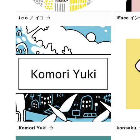
i c o ／ イコ
iFace 
Komori Yuki
konsaku