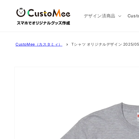
コンテ
ンツに
進む
デザイン済商品
Cus
CustoMee（カスタミィ）
Tシャツ オリジナルデザイン 2025/05/2
商品情
報にス
キップ