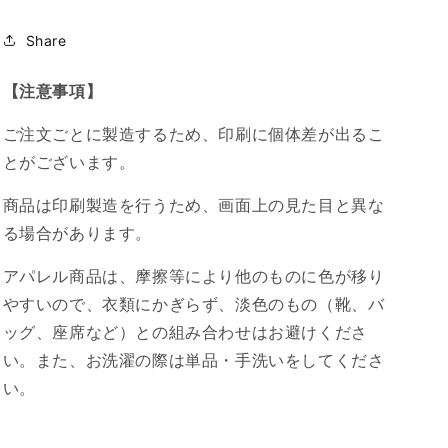
ル
ル
デ
デ
Share
ザ
ザ
イ
イ
【注意事項】
ン
ン
2025/05/21
2025/05/21
ご注文ごとに製造するため、印刷に個体差が出るこ
22:08
22:08
とがございます。
の
の
数
数
商品は印刷製造を行うため、画面上の見た目と異な
量
量
る場合があります。
を
を
減
増
アパレル商品は、摩擦等により他のものに色が移り
ら
や
やすいので、衣類にかぎらず、淡色のもの（靴、バ
す
す
ッグ、座席など）との組み合わせはお避けくださ
い。また、お洗濯の際は単品・手洗いをしてくださ
い。