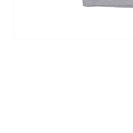
モ
ー
ダ
ル
で
メ
デ
ィ
ア
(1)
を
開
く