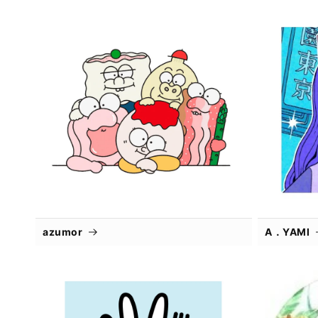
azumor
A．YAMI