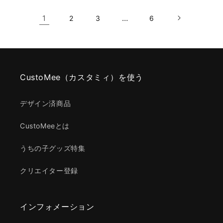
1
…
2
3
6
CustoMee（カスタミィ）を使う
デザイン済商品
CustoMeeとは
うちの子グッズ特集
クリエイター登録
インフォメーション