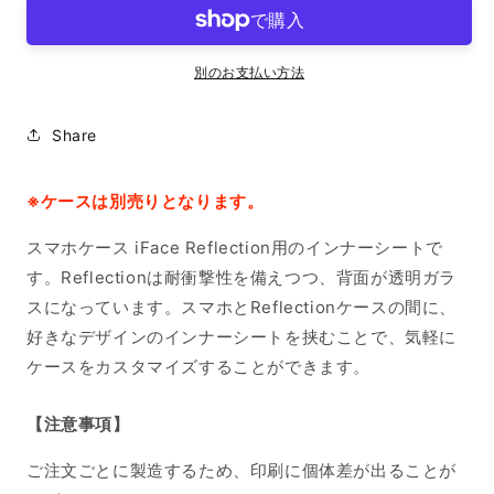
ー
ー
シ
シ
ー
ー
別のお支払い方法
ト
ト
iPhone16Plus
iPhone16Plus
Share
の
の
数
数
量
量
※ケースは別売りとなります。
を
を
スマホケース iFace Reflection用のインナーシートで
減
増
ら
や
す。Reflectionは耐衝撃性を備えつつ、背面が透明ガラ
す
す
スになっています。スマホとReflectionケースの間に、
好きなデザインのインナーシートを挟むことで、気軽に
ケースをカスタマイズすることができます。
【注意事項】
ご注文ごとに製造するため、印刷に個体差が出ることが