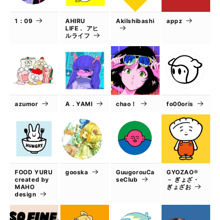
1：09
AHIRU
AkiIshibashi
appz
LIFE． アヒ
ルライフ
azumor
A．YAMI
chao！
fo00oris
FOOD YURU
gooska
GuugorouCa
GYOZAO®
created by
seClub
－ ぎょざ・
MAHO
ぎょざお
design