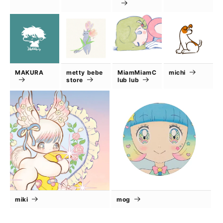
MAKURA
metty bebe
MiamMiamC
michi
store
lub lub
miki
mog