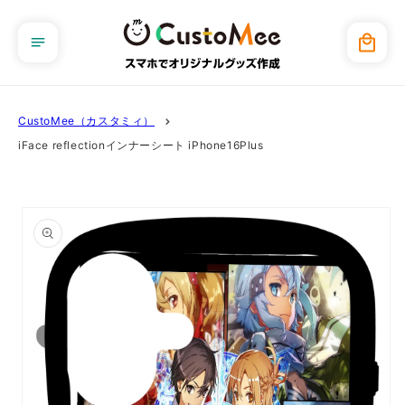
コンテ
ンツに
カ
進む
ー
ト
CustoMee（カスタミィ）
iFace reflectionインナーシート iPhone16Plus
商品情
報にス
キップ