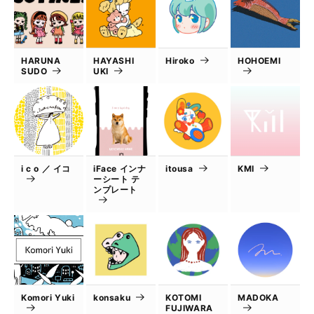
HARUNA
HAYASHI
Hiroko
HOHOEMI
SUDO
UKI
i c o ／ イコ
iFace インナ
itousa
KMI
ーシート テ
ンプレート
Komori Yuki
konsaku
KOTOMI
MADOKA
FUJIWARA