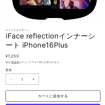
モ
ー
オリジナルデザイン
ダ
iFace reflectionインナーシ
ル
で
ート iPhone16Plus
メ
デ
ィ
通
¥1,250
ア
(1)
常
税込
配送料
はチェックアウト時に計算されます。
を
価
開
数量
格
く
iFace
iFace
reflection
reflection
イ
イ
カートに追加する
ン
ン
ナ
ナ