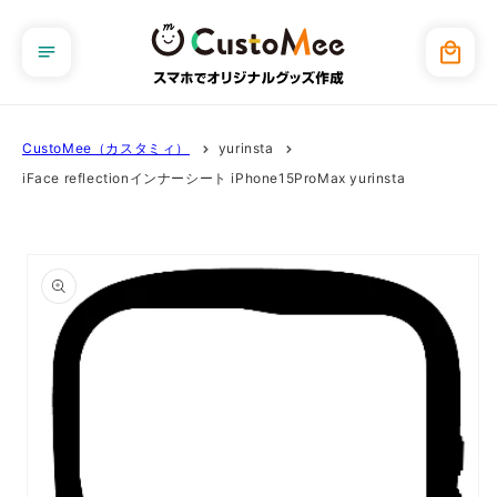
コンテ
ンツに
カ
進む
ー
ト
CustoMee（カスタミィ）
yurinsta
iFace reflectionインナーシート iPhone15ProMax yurinsta
商品情
報にス
キップ