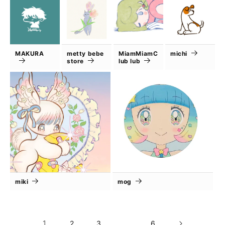
MAKURA
metty bebe
MiamMiamC
michi
store
lub lub
miki
mog
1
…
2
3
6