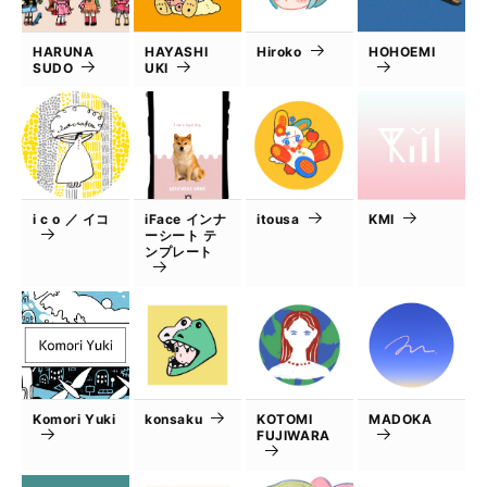
HARUNA
HAYASHI
Hiroko
HOHOEMI
SUDO
UKI
i c o ／ イコ
iFace インナ
itousa
KMI
ーシート テ
ンプレート
Komori Yuki
konsaku
KOTOMI
MADOKA
FUJIWARA