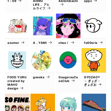
1：09
AHIRU
AkiIshibashi
appz
LIFE． アヒ
ルライフ
azumor
A．YAMI
chao！
fo00oris
FOOD YURU
gooska
GuugorouCa
GYOZAO®
created by
seClub
－ ぎょざ・
MAHO
ぎょざお
design