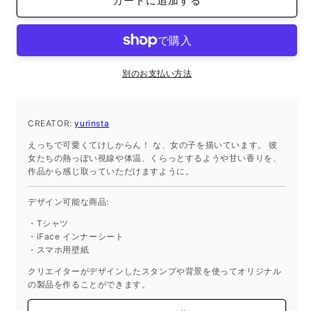
カートに追加する
ン
ン
ナ
ナ
ー
ー
シ
シ
ー
ー
別のお支払い方法
ト
ト
iPhone15ProMax
iPhone15ProMax
yurinsta
yurinsta
CREATOR:
yurinsta
の
の
えっちで可愛くてけしからん！ な、女の子を描いています。 彼
数
数
女たちの熱っぽい視線や体温、くらっとするようや甘い香りを、
量
量
作品から感じ取っていただけますように。
を
を
減
増
デザイン可能な商品:
ら
や
・Tシャツ
す
す
・iFace インナーシート
・スマホ用壁紙
クリエイターがデザインしたスタンプや背景を使ってオリジナル
の製品を作ることができます。