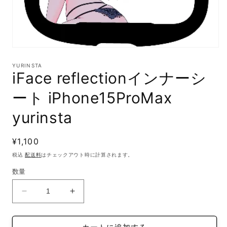
モ
ー
YURINSTA
ダ
iFace reflectionインナーシ
ル
で
ート iPhone15ProMax
メ
デ
yurinsta
ィ
ア
(1)
通
¥1,100
を
開
常
税込
配送料
はチェックアウト時に計算されます。
く
価
数量
格
iFace
iFace
reflection
reflection
イ
イ