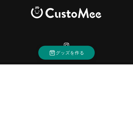
Instagram
グッズを作る
決
済
方
法
© 2026,
CustoMee（カスタミィ）
返金ポリシー
プライバシーポリシー
利用規約
配送ポリシー
特定商取引法に基づく表記