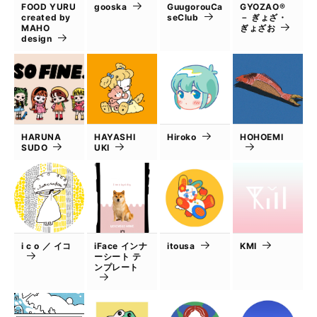
FOOD YURU
gooska
GuugorouCa
GYOZAO®
created by
seClub
－ ぎょざ・
MAHO
ぎょざお
design
HARUNA
HAYASHI
Hiroko
HOHOEMI
SUDO
UKI
i c o ／ イコ
iFace インナ
itousa
KMI
ーシート テ
ンプレート