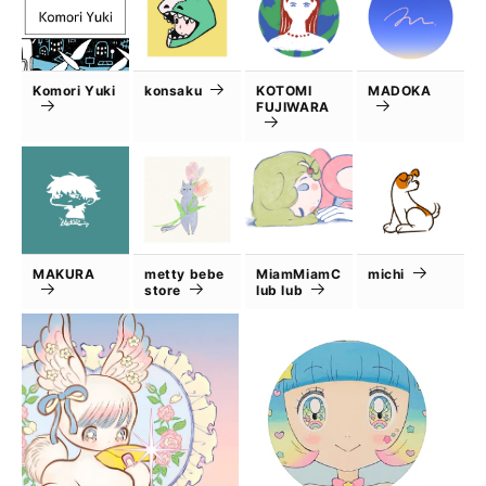
Komori Yuki
konsaku
KOTOMI
MADOKA
FUJIWARA
MAKURA
metty bebe
MiamMiamC
michi
store
lub lub