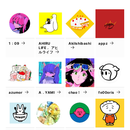
1：09
AHIRU
AkiIshibashi
appz
LIFE． アヒ
ルライフ
azumor
A．YAMI
chao！
fo00oris