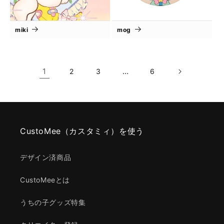
miki
mog
1
…
2
3
6
CustoMee（カスタミィ）を使う
デザイン済商品
CustoMeeとは
うちの子グッズ特集