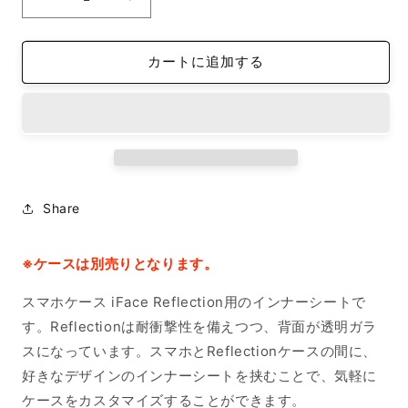
iFace
iFace
reflection
reflection
イ
イ
カートに追加する
ン
ン
ナ
ナ
ー
ー
シ
シ
ー
ー
ト
ト
iPhone15ProMax
iPhone15ProMax
Share
Seamless
Seamless
patterns,
patterns,
Pastel
Pastel
※ケースは別売りとなります。
Pink
Pink
stars
stars
スマホケース iFace Reflection用のインナーシートで
hearts
hearts
す。Reflectionは耐衝撃性を備えつつ、背面が透明ガラ
の
の
スになっています。スマホとReflectionケースの間に、
数
数
量
量
好きなデザインのインナーシートを挟むことで、気軽に
を
を
ケースをカスタマイズすることができます。