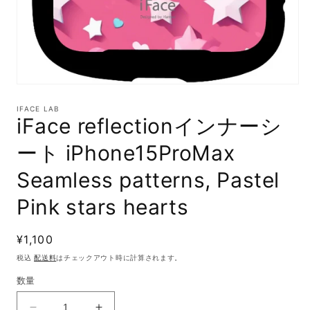
モ
ー
IFACE LAB
ダ
iFace reflectionインナーシ
ル
で
ート iPhone15ProMax
メ
デ
Seamless patterns, Pastel
ィ
ア
Pink stars hearts
(1)
を
開
く
通
¥1,100
常
税込
配送料
はチェックアウト時に計算されます。
価
数量
格