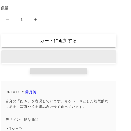
価
数量
格
iFace
iFace
reflection
reflection
イ
イ
カートに追加する
ン
ン
ナ
ナ
ー
ー
シ
シ
ー
ー
ト
ト
iPhone15ProMax
iPhone15ProMax
の
の
CREATOR:
霧月傑
数
数
自分の「好き」を表現しています。青をベースとした幻想的な
量
量
世界を、写真や絵を組み合わせて創っています。
を
を
減
増
デザイン可能な商品:
ら
や
・Tシャツ