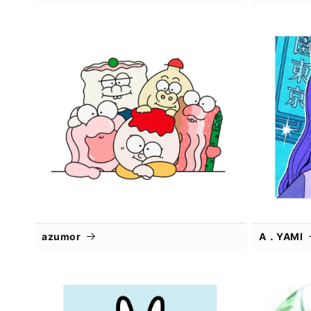
azumor
A．YAMI