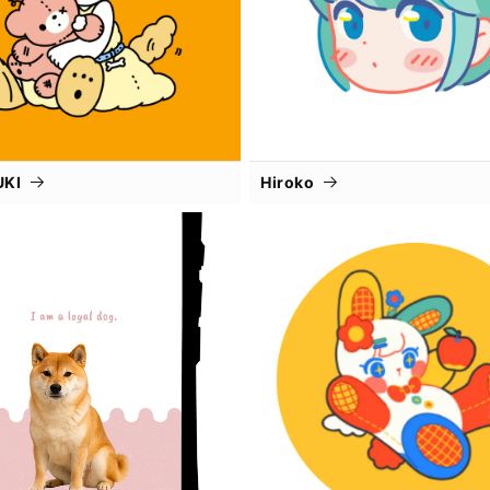
UKI
Hiroko