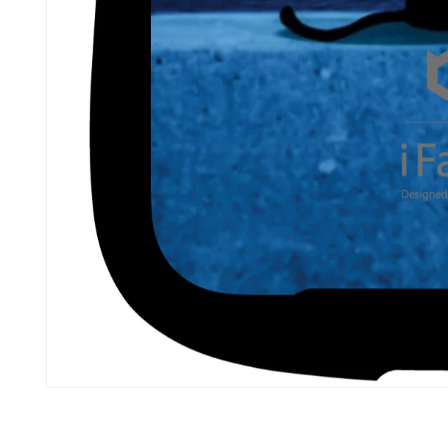
モ
ー
ダ