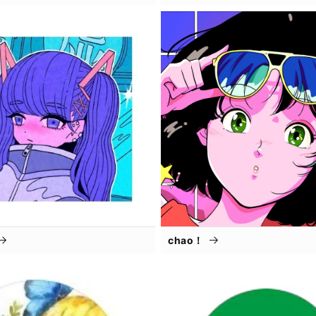
chao！