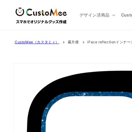
コンテ
ンツに
進む
デザイン済商品
Cus
CustoMee（カスタミィ）
霧月傑
iFace reflectionインナ
商品情
報にス
キップ