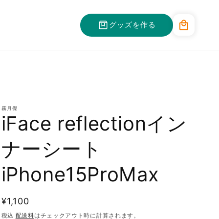
カ
グッズを作る
ー
ト
霧月傑
iFace reflectionイン
ナーシート
iPhone15ProMax
通
¥1,100
常
税込
配送料
はチェックアウト時に計算されます。