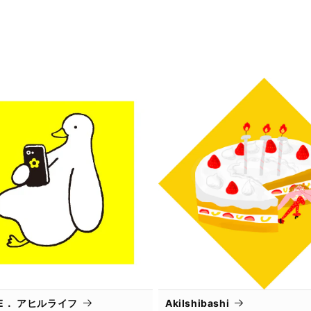
IFE． アヒルライフ
AkiIshibashi