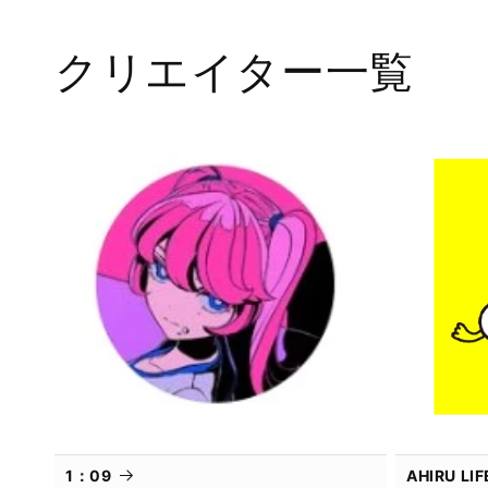
ル
で
メ
クリエイター一覧
デ
ィ
ア
(1)
を
開
く
1：09
AHIRU L