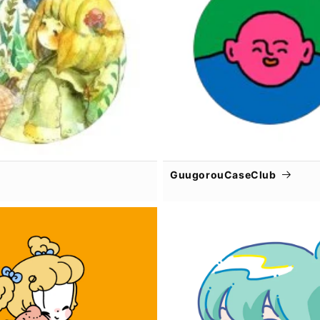
GuugorouCaseClub