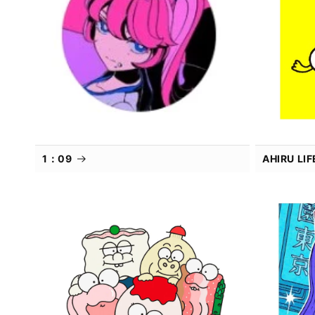
1：09
AHIRU L