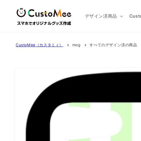
コンテ
ンツに
進む
デザイン済商品
Cus
CustoMee（カスタミィ）
mog
すべてのデザイン済の商品
商品情
報にス
キップ