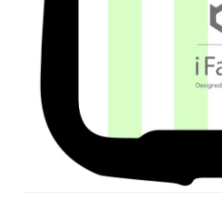
モ
ー
ダ