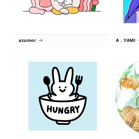
azumor
A．YAMI