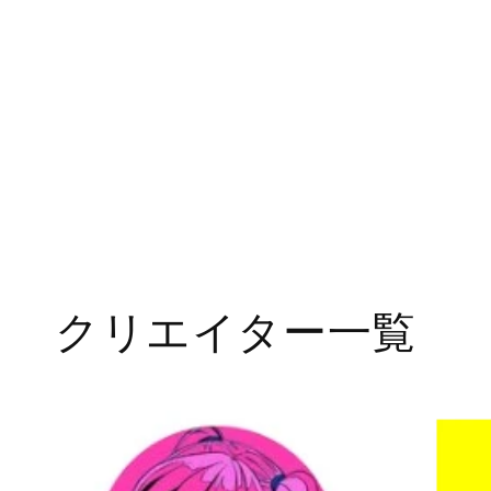
ル
で
メ
デ
ィ
ア
(1)
を
開
く
クリエイター一覧