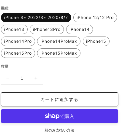
価
機種
格
iPhone SE 2022/SE 2020/8/7
iPhone 12/12 Pro
iPhone13
iPhone13Pro
iPhone14
iPhone14Pro
iPhone14ProMax
iPhone15
iPhone15Pro
iPhone15ProMax
数量
iFace
iFace
reflection
reflection
イ
イ
カートに追加する
ン
ン
ナ
ナ
ー
ー
シ
シ
ー
ー
別のお支払い方法