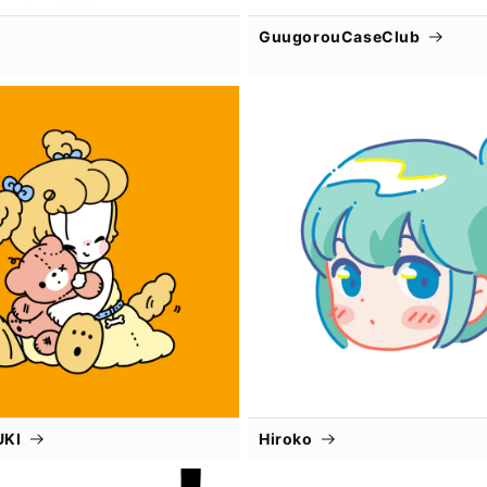
GuugorouCaseClub
UKI
Hiroko