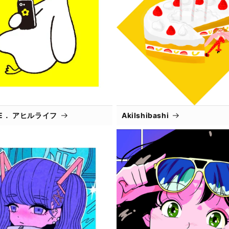
IFE． アヒルライフ
AkiIshibashi