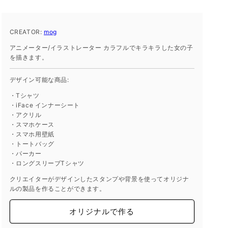
ト
ト
mog
mog
240805_04
240805_04
CREATOR:
mog
の
の
アニメーター/イラストレーター カラフルでキラキラした女の子
数
数
を描きます。
量
量
を
を
デザイン可能な商品:
減
増
・Tシャツ
ら
や
・iFace インナーシート
す
す
・アクリル
・スマホケース
・スマホ用壁紙
・トートバッグ
・パーカー
・ロングスリーブTシャツ
クリエイターがデザインしたスタンプや背景を使ってオリジナ
ルの製品を作ることができます。
オリジナルで作る