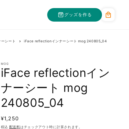
カ
グッズを作る
ー
ト
ンナーシート
iFace reflectionインナーシート mog 240805_04
MOG
iFace reflectionイン
ナーシート mog
240805_04
通
¥1,250
常
税込
配送料
はチェックアウト時に計算されます。