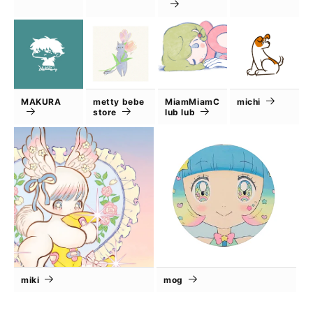
MAKURA
metty bebe
MiamMiamC
michi
store
lub lub
miki
mog