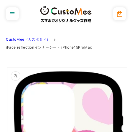
コンテ
ンツに
カ
進む
ー
ト
CustoMee（カスタミィ）
iFace reflectionインナーシート iPhone15ProMax
商品情
報にス
キップ