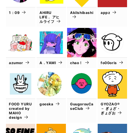
1：09
AHIRU
AkiIshibashi
appz
LIFE． アヒ
ルライフ
azumor
A．YAMI
chao！
fo00oris
FOOD YURU
gooska
GuugorouCa
GYOZAO®
created by
seClub
－ ぎょざ・
MAHO
ぎょざお
design