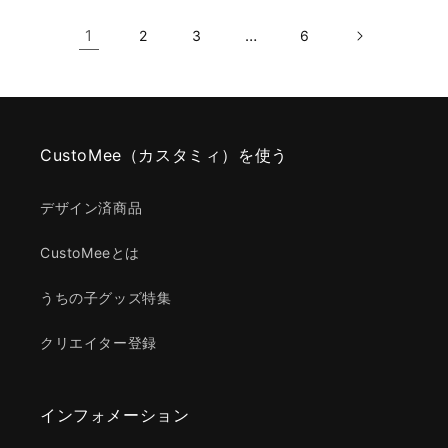
1
…
2
3
6
CustoMee（カスタミィ）を使う
デザイン済商品
CustoMeeとは
うちの子グッズ特集
クリエイター登録
インフォメーション