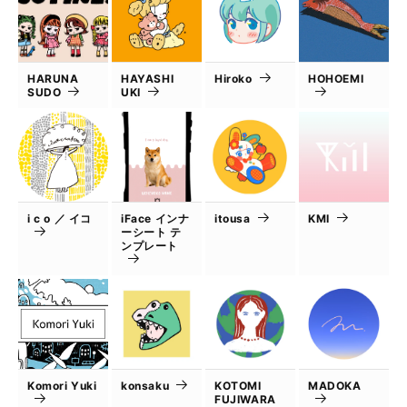
HARUNA
HAYASHI
Hiroko
HOHOEMI
SUDO
UKI
i c o ／ イコ
iFace インナ
itousa
KMI
ーシート テ
ンプレート
Komori Yuki
konsaku
KOTOMI
MADOKA
FUJIWARA