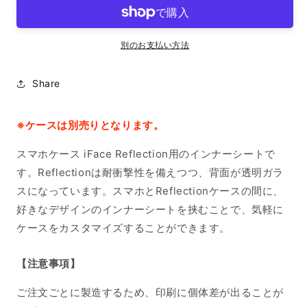
ー
ー
シ
シ
ー
ー
別のお支払い方法
ト
ト
iPhone15ProMax
iPhone15ProMax
Share
の
の
数
数
量
量
※ケースは別売りとなります。
を
を
スマホケース iFace Reflection用のインナーシートで
減
増
ら
や
す。Reflectionは耐衝撃性を備えつつ、背面が透明ガラ
す
す
スになっています。スマホとReflectionケースの間に、
好きなデザインのインナーシートを挟むことで、気軽に
ケースをカスタマイズすることができます。
【注意事項】
ご注文ごとに製造するため、印刷に個体差が出ることが