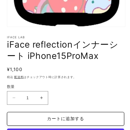
モ
ー
IFACE LAB
ダ
iFace reflectionインナーシ
ル
で
ート iPhone15ProMax
メ
デ
ィ
通
¥1,100
ア
(1)
常
税込
配送料
はチェックアウト時に計算されます。
を
価
開
数量
格
く
iFace
iFace
reflection
reflection
イ
イ
カートに追加する
ン
ン
ナ
ナ