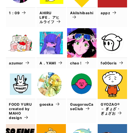
1：09
AHIRU
AkiIshibashi
appz
LIFE． アヒ
ルライフ
azumor
A．YAMI
chao！
fo00oris
FOOD YURU
gooska
GuugorouCa
GYOZAO®
created by
seClub
－ ぎょざ・
MAHO
ぎょざお
design