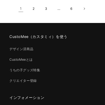
1
…
2
3
6
CustoMee（カスタミィ）を使う
デザイン済商品
CustoMeeとは
うちの子グッズ特集
クリエイター登録
インフォメーション