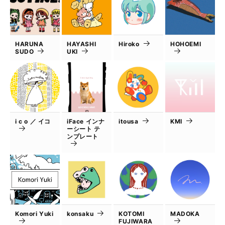
HARUNA
HAYASHI
Hiroko
HOHOEMI
SUDO
UKI
i c o ／ イコ
iFace インナ
itousa
KMI
ーシート テ
ンプレート
Komori Yuki
konsaku
KOTOMI
MADOKA
FUJIWARA