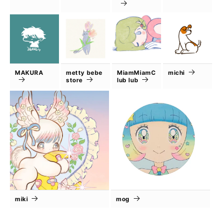
MAKURA
metty bebe
MiamMiamC
michi
store
lub lub
miki
mog