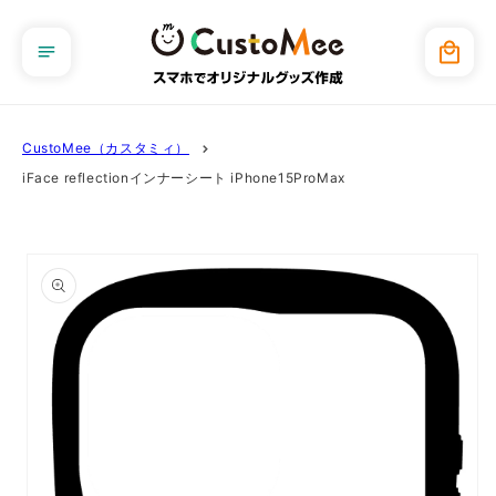
コンテ
ンツに
カ
進む
ー
ト
CustoMee（カスタミィ）
iFace reflectionインナーシート iPhone15ProMax
商品情
報にス
キップ