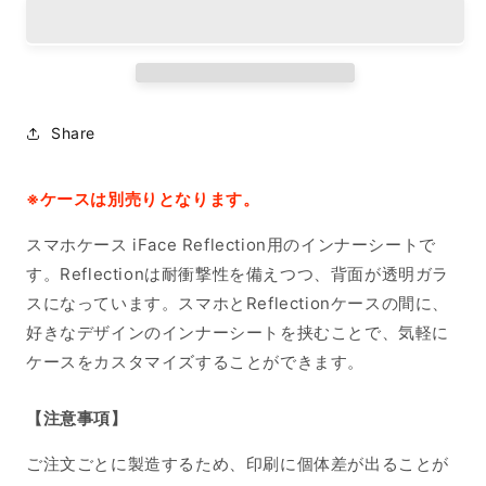
ー
ー
シ
シ
ー
ー
ト
ト
iPhone15ProMax
iPhone15ProMax
Share
の
の
数
数
量
量
※ケースは別売りとなります。
を
を
スマホケース iFace Reflection用のインナーシートで
減
増
ら
や
す。Reflectionは耐衝撃性を備えつつ、背面が透明ガラ
す
す
スになっています。スマホとReflectionケースの間に、
好きなデザインのインナーシートを挟むことで、気軽に
ケースをカスタマイズすることができます。
【注意事項】
ご注文ごとに製造するため、印刷に個体差が出ることが