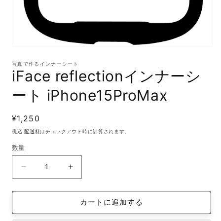
モ
ー
写真で作るインナーシート
ダ
iFace reflectionインナーシ
ル
で
ート iPhone15ProMax
メ
デ
ィ
通
¥1,250
ア
(1)
常
税込
配送料
はチェックアウト時に計算されます。
を
価
開
数量
格
く
iFace
iFace
reflection
reflection
イ
イ
カートに追加する
ン
ン
ナ
ナ