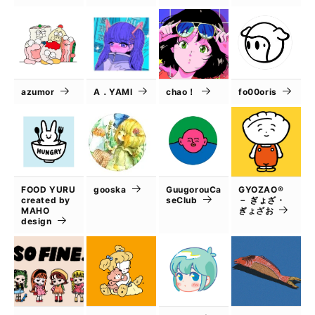
azumor
A．YAMI
chao！
fo00oris
FOOD YURU
gooska
GuugorouCa
GYOZAO®
created by
seClub
－ ぎょざ・
MAHO
ぎょざお
design