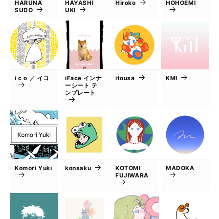
HARUNA
HAYASHI
Hiroko
HOHOEMI
SUDO
UKI
i c o ／ イコ
iFace インナ
itousa
KMI
ーシート テ
ンプレート
Komori Yuki
konsaku
KOTOMI
MADOKA
FUJIWARA