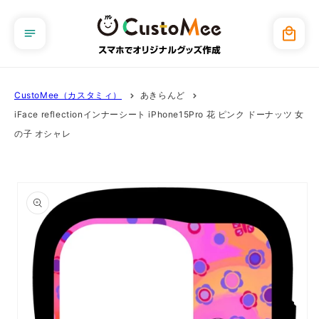
コンテ
ンツに
カ
進む
ー
ト
CustoMee（カスタミィ）
あきらんど
iFace reflectionインナーシート iPhone15Pro 花 ピンク ドーナッツ 女
の子 オシャレ
商品情
報にス
キップ