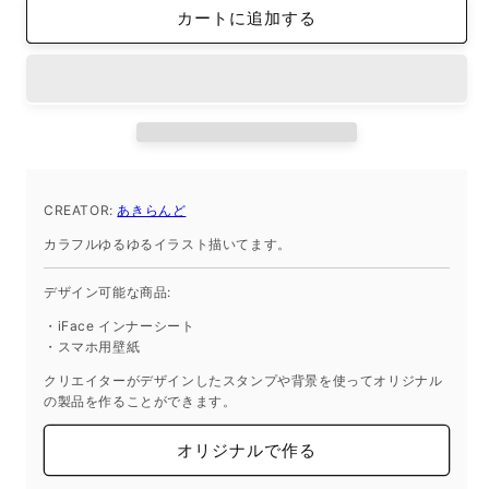
カートに追加する
ン
ン
ナ
ナ
ー
ー
シ
シ
ー
ー
ト
ト
iPhone15Pro
iPhone15Pro
花
花
CREATOR:
あきらんど
ピ
ピ
カラフルゆるゆるイラスト描いてます。
ン
ン
ク
ク
デザイン可能な商品:
ド
ド
・iFace インナーシート
ー
ー
・スマホ用壁紙
ナ
ナ
クリエイターがデザインしたスタンプや背景を使ってオリジナル
ッ
ッ
の製品を作ることができます。
ツ
ツ
女
女
オリジナルで作る
の
の