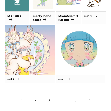
MAKURA
metty bebe
MiamMiamC
michi
store
lub lub
miki
mog
1
…
2
3
6