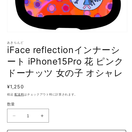
モ
ー
あきらんど
ダ
iFace reflectionインナーシ
ル
で
ート iPhone15Pro 花 ピンク
メ
デ
ドーナッツ 女の子 オシャレ
ィ
ア
(1)
通
¥1,250
を
開
常
税込
配送料
はチェックアウト時に計算されます。
く
価
数量
格
iFace
iFace
reflection
reflection
イ
イ