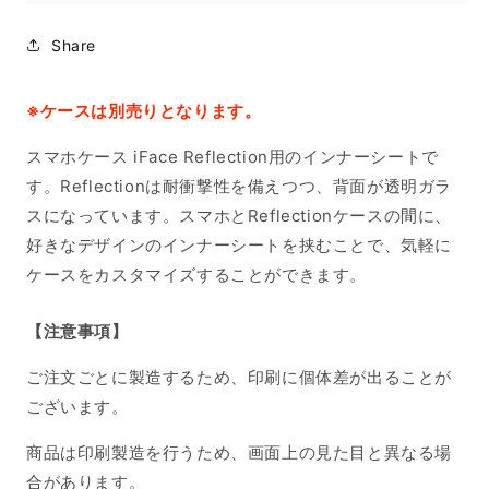
子
子
オ
オ
Share
シ
シ
ャ
ャ
レ
レ
※ケースは別売りとなります。
の
の
スマホケース iFace Reflection用のインナーシートで
数
数
量
量
す。Reflectionは耐衝撃性を備えつつ、背面が透明ガラ
を
を
スになっています。スマホとReflectionケースの間に、
減
増
好きなデザインのインナーシートを挟むことで、気軽に
ら
や
ケースをカスタマイズすることができます。
す
す
【注意事項】
ご注文ごとに製造するため、印刷に個体差が出ることが
ございます。
商品は印刷製造を行うため、画面上の見た目と異なる場
合があります。