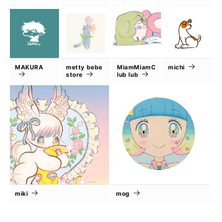
MAKURA
metty bebe
MiamMiamC
michi
store
lub lub
miki
mog