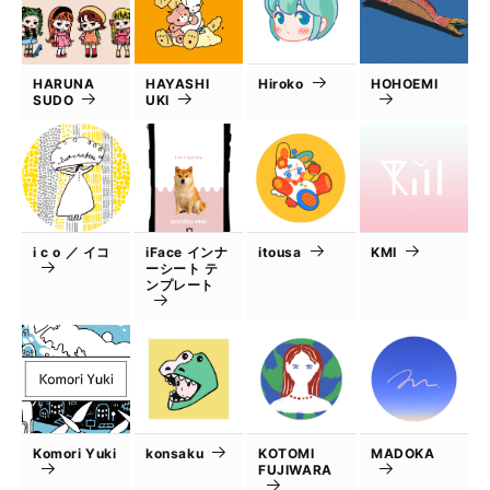
HARUNA
HAYASHI
Hiroko
HOHOEMI
SUDO
UKI
i c o ／ イコ
iFace インナ
itousa
KMI
ーシート テ
ンプレート
Komori Yuki
konsaku
KOTOMI
MADOKA
FUJIWARA