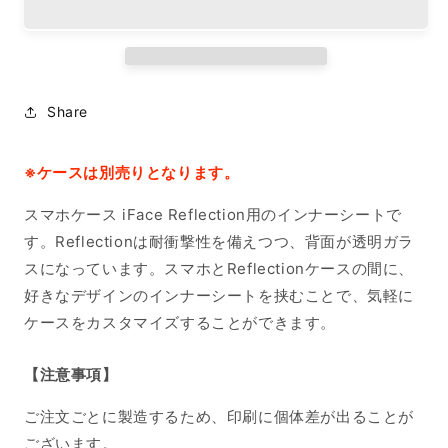
ー
ー
シ
シ
ー
ー
ト
ト
iPhone15
iPhone15
Share
の
の
数
数
量
量
※ケースは別売りとなります。
を
を
スマホケース iFace Reflection用のインナーシートで
減
増
ら
や
す。Reflectionは耐衝撃性を備えつつ、背面が透明ガラ
す
す
スになっています。スマホとReflectionケースの間に、
好きなデザインのインナーシートを挟むことで、気軽に
ケースをカスタマイズすることができます。
【注意事項】
ご注文ごとに製造するため、印刷に個体差が出ることが
ございます。