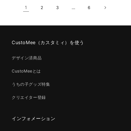
1
…
2
3
6
CustoMee（カスタミィ）を使う
デザイン済商品
CustoMeeとは
うちの子グッズ特集
クリエイター登録
インフォメーション