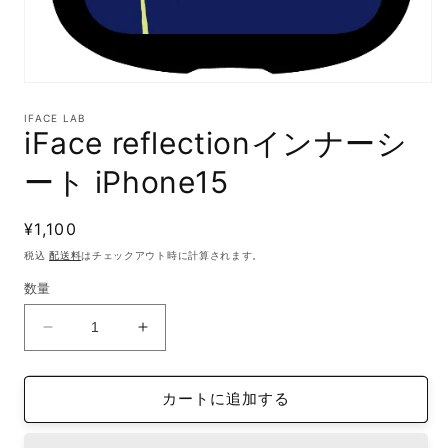
モ
ー
IFACE LAB
ダ
iFace reflectionインナーシ
ル
で
ート iPhone15
メ
デ
ィ
通
¥1,100
ア
(1)
常
税込
配送料
はチェックアウト時に計算されます。
を
価
開
数量
格
く
iFace
iFace
reflection
reflection
イ
イ
カートに追加する
ン
ン
ナ
ナ