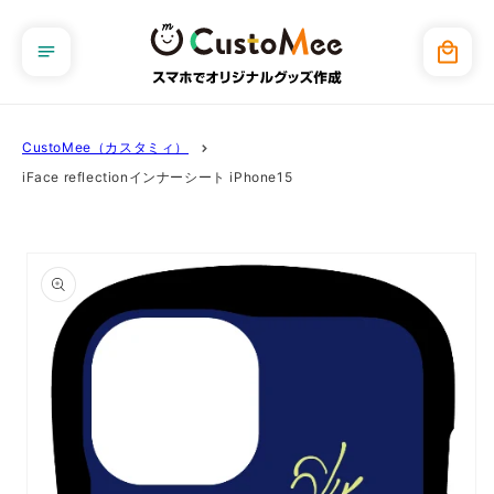
コンテ
ンツに
カ
進む
ー
ト
CustoMee（カスタミィ）
iFace reflectionインナーシート iPhone15
商品情
報にス
キップ