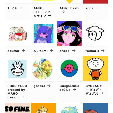
1：09
AHIRU
AkiIshibashi
appz
LIFE． アヒ
ルライフ
azumor
A．YAMI
chao！
fo00oris
FOOD YURU
gooska
GuugorouCa
GYOZAO®
created by
seClub
－ ぎょざ・
MAHO
ぎょざお
design