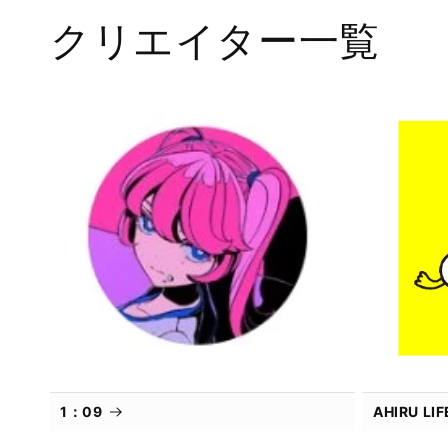
メ
クリエイター一覧
デ
ィ
ア
(1)
を
開
く
1：09
AHIRU L