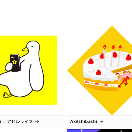
IFE． アヒルライフ
AkiIshibashi