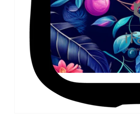
モ
ー
ダ
ル
で