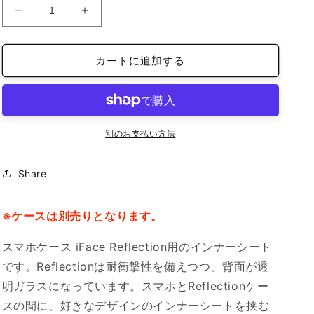
iFace
iFace
reflection
reflection
イ
イ
カートに追加する
ン
ン
ナ
ナ
ー
ー
シ
シ
ー
ー
別のお支払い方法
ト
ト
iPhone15
iPhone15
Share
の
の
数
数
量
量
※ケースは別売りとなります。
を
を
スマホケース iFace Reflection用のインナーシート
減
増
ら
や
です。Reflectionは耐衝撃性を備えつつ、背面が透
す
す
明ガラスになっています。スマホとReflectionケー
スの間に、好きなデザインのインナーシートを挟む