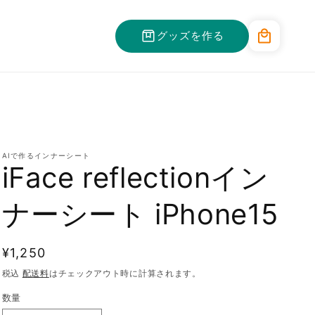
カ
グッズを作る
ー
ト
AIで作るインナーシート
iFace reflectionイン
ナーシート iPhone15
通
¥1,250
常
税込
配送料
はチェックアウト時に計算されます。
価
数量
格