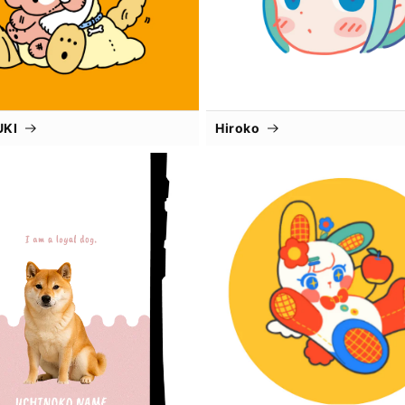
UKI
Hiroko