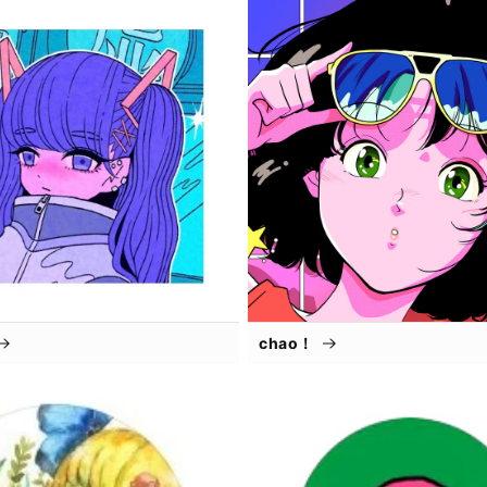
chao！