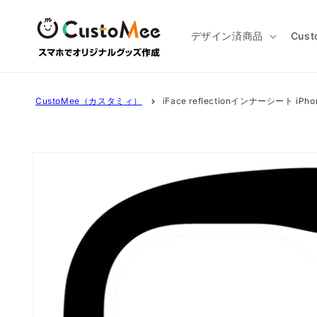
コンテ
ンツに
進む
デザイン済商品
Cus
CustoMee（カスタミィ）
iFace reflectionインナーシート iPho
商品情
報にス
キップ