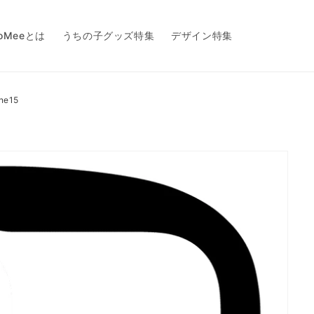
toMeeとは
うちの子グッズ特集
デザイン特集
ne15