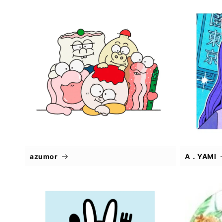
azumor
A．YAMI