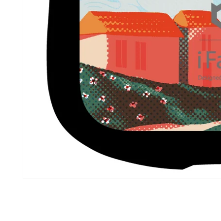
モ
ー
ダ
ル
で