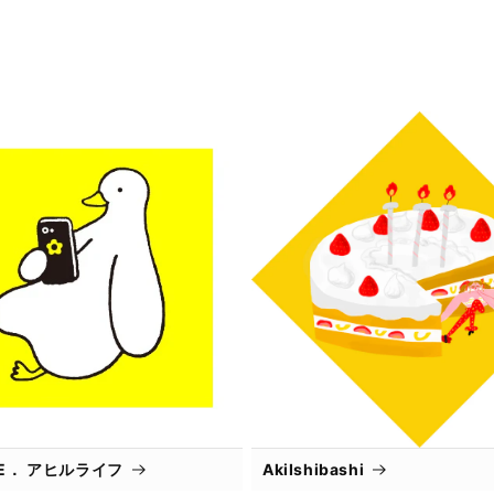
IFE． アヒルライフ
AkiIshibashi