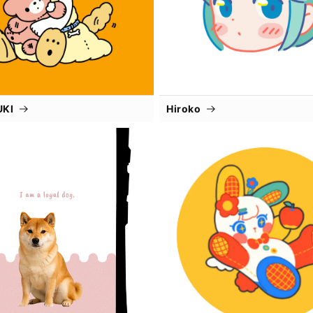
UKI
Hiroko