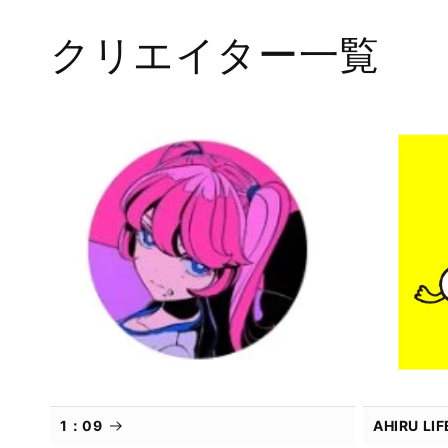
メ
デ
クリエイター一覧
ィ
ア
(1)
を
開
く
1：09
AHIRU L