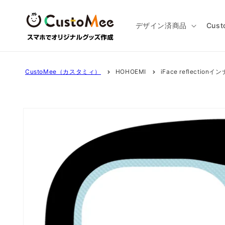
コンテ
ンツに
進む
デザイン済商品
Cus
CustoMee（カスタミィ）
HOHOEMI
iFace reflection
商品情
報にス
キップ