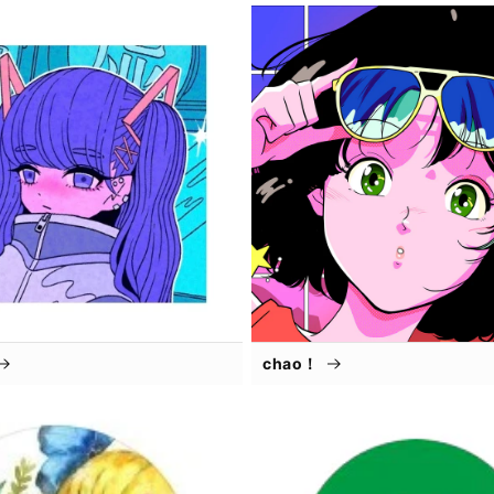
chao！