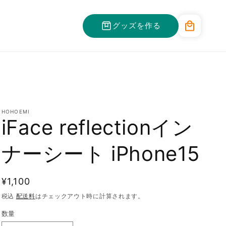
カ
グッズを作る
ー
ト
HOHOEMI
iFace reflectionイン
ナーシート iPhone15
通
¥1,100
常
税込
配送料
はチェックアウト時に計算されます。
価
数量
格