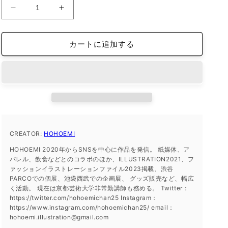
iFace
iFace
reflection
reflection
イ
イ
カートに追加する
ン
ン
ナ
ナ
ー
ー
シ
シ
ー
ー
ト
ト
iPhone15
iPhone15
の
の
CREATOR:
HOHOEMI
数
数
HOHOEMI 2020年からSNSを中心に作品を発信。 紙媒体、ア
量
量
パレル、飲食などとのコラボのほか、ILLUSTRATION2021、フ
を
を
ァッションイラストレーションファイル2023掲載、渋谷
減
増
PARCOでの個展、池袋西武での企画展、 グッズ販売など、幅広
く活動。 現在は京都芸術大学非常勤講師も務める。 Twitter：
ら
や
https://twitter.com/hohoemichan25 Instagram：
す
す
https://www.instagram.com/hohoemichan25/ email：
hohoemi.illustration@gmail.com