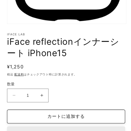
モ
ー
IFACE LAB
ダ
iFace reflectionインナーシ
ル
で
ート iPhone15
メ
デ
ィ
通
¥1,250
ア
(1)
常
税込
配送料
はチェックアウト時に計算されます。
を
価
開
数量
格
く
iFace
iFace
reflection
reflection
イ
イ
カートに追加する
ン
ン
ナ
ナ