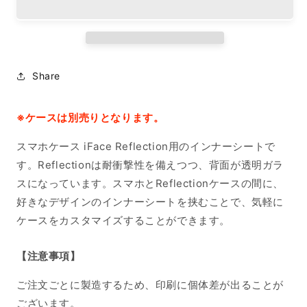
ー
ー
シ
シ
ー
ー
ト
ト
iPhone15
iPhone15
Share
の
の
数
数
量
量
※ケースは別売りとなります。
を
を
スマホケース iFace Reflection用のインナーシートで
減
増
ら
や
す。Reflectionは耐衝撃性を備えつつ、背面が透明ガラ
す
す
スになっています。スマホとReflectionケースの間に、
好きなデザインのインナーシートを挟むことで、気軽に
ケースをカスタマイズすることができます。
【注意事項】
ご注文ごとに製造するため、印刷に個体差が出ることが
ございます。