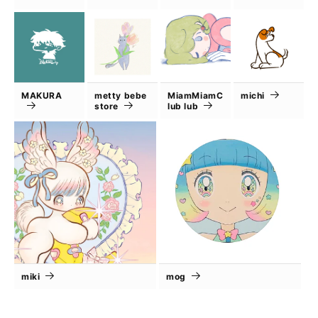
MAKURA
metty bebe
MiamMiamC
michi
store
lub lub
miki
mog