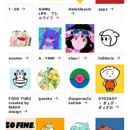
1：09
AHIRU
AkiIshibashi
appz
LIFE． アヒ
ルライフ
azumor
A．YAMI
chao！
fo00oris
FOOD YURU
gooska
GuugorouCa
GYOZAO®
created by
seClub
－ ぎょざ・
MAHO
ぎょざお
design