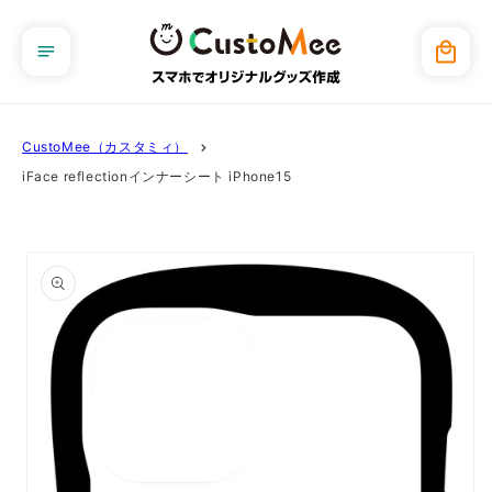
コンテ
ンツに
カ
進む
ー
ト
CustoMee（カスタミィ）
iFace reflectionインナーシート iPhone15
商品情
報にス
キップ