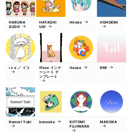
HARUNA
HAYASHI
Hiroko
HOHOEMI
SUDO
UKI
i c o ／ イコ
iFace インナ
itousa
KMI
ーシート テ
ンプレート
Komori Yuki
konsaku
KOTOMI
MADOKA
FUJIWARA