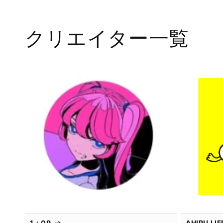
ル
で
メ
クリエイター一覧
デ
ィ
ア
(1)
を
開
く
1：09
AHIRU L