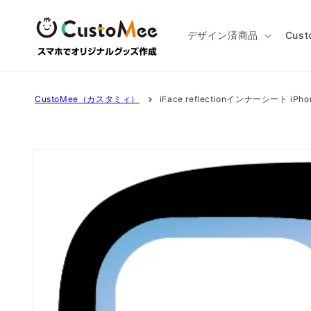
コンテ
ンツに
進む
デザイン済商品
Cus
CustoMee（カスタミィ）
iFace reflectionインナーシート iPh
商品情
報にス
キップ