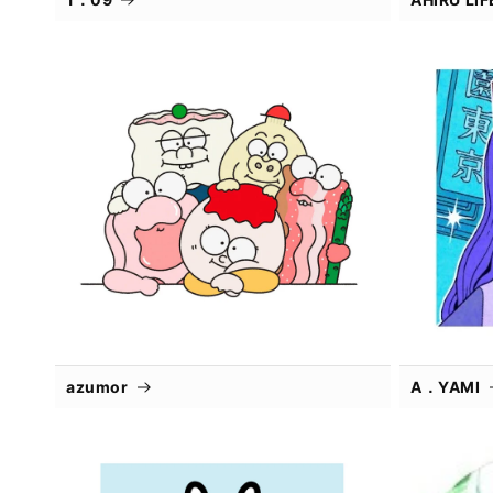
azumor
A．YAMI