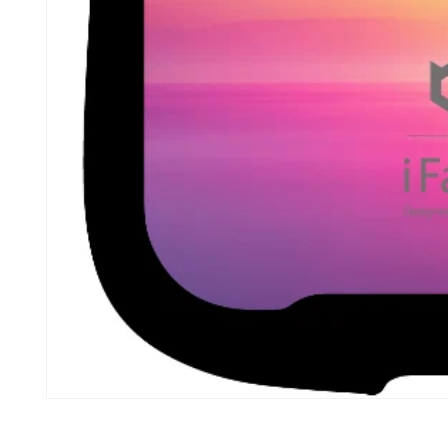
モ
ー
ダ