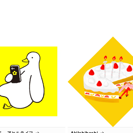
IFE． アヒルライフ
AkiIshibashi