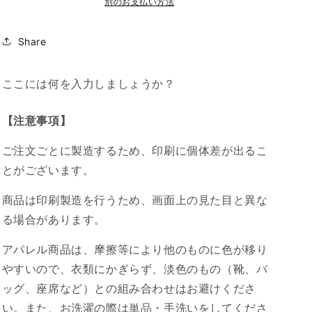
別のお支払い方法
ト
ト
iPhone14ProMax
iPhone14ProMax
Share
Seamless
Seamless
patterns,
patterns,
キ
キ
ここには何を入力しましょうか？
ラ
ラ
キ
キ
【注意事項】
ラ
ラ
iFace
iFace
ご注文ごとに製造するため、印刷に個体差が出るこ
グ
グ
とがございます。
ラ
ラ
デ
デ
商品は印刷製造を行うため、画面上の見た目と異な
ー
ー
る場合があります。
シ
シ
ョ
ョ
アパレル商品は、摩擦等により他のものに色が移り
ン
ン
やすいので、衣類にかぎらず、淡色のもの（靴、バ
モ
モ
ッグ、座席など）との組み合わせはお避けくださ
ノ
ノ
い。また、お洗濯の際は単品・手洗いをしてくださ
ク
ク