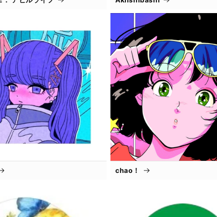
chao！