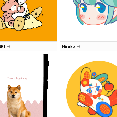
UKI
Hiroko