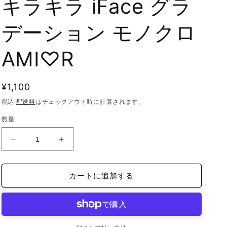
キラキラ iFace グラ
デーション モノクロ
AMI♡R
通
¥1,100
常
税込
配送料
はチェックアウト時に計算されます。
価
数量
格
iFace
iFace
reflection
reflection
イ
イ
カートに追加する
ン
ン
ナ
ナ
ー
ー
シ
シ
ー
ー