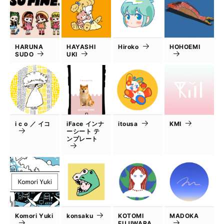
HARUNA
HAYASHI
Hiroko
HOHOEMI
SUDO
UKI
i c o ／ イコ
iFace インナ
itousa
KMI
ーシート テ
ンプレート
Komori Yuki
konsaku
KOTOMI
MADOKA
FUJIWARA