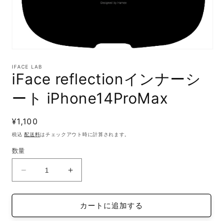
モ
ー
IFACE LAB
ダ
iFace reflectionインナーシ
ル
で
ート iPhone14ProMax
メ
デ
ィ
通
¥1,100
ア
(1)
常
税込
配送料
はチェックアウト時に計算されます。
を
価
開
数量
格
く
iFace
iFace
reflection
reflection
イ
イ
カートに追加する
ン
ン
ナ
ナ