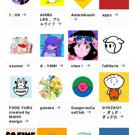
1：09
AHIRU
AkiIshibashi
appz
LIFE． アヒ
ルライフ
azumor
A．YAMI
chao！
fo00oris
FOOD YURU
gooska
GuugorouCa
GYOZAO®
created by
seClub
－ ぎょざ・
MAHO
ぎょざお
design