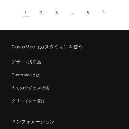
1
…
2
3
6
CustoMee（カスタミィ）を使う
デザイン済商品
CustoMeeとは
うちの子グッズ特集
クリエイター登録
インフォメーション