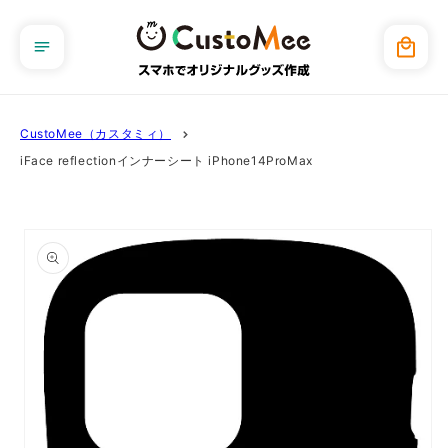
コンテ
ンツに
カ
進む
ー
ト
CustoMee（カスタミィ）
iFace reflectionインナーシート iPhone14ProMax
商品情
報にス
キップ