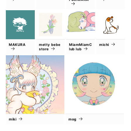
MAKURA
metty bebe
MiamMiamC
michi
store
lub lub
miki
mog