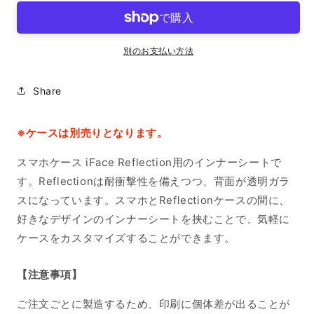
ー
ー
シ
シ
ー
ー
別のお支払い方法
ト
ト
iPhone14ProMax
iPhone14ProMax
Share
の
の
数
数
量
量
※ケースは別売りとなります。
を
を
スマホケース iFace Reflection用のインナーシートで
減
増
ら
や
す。Reflectionは耐衝撃性を備えつつ、背面が透明ガラ
す
す
スになっています。スマホとReflectionケースの間に、
好きなデザインのインナーシートを挟むことで、気軽に
ケースをカスタマイズすることができます。
【注意事項】
ご注文ごとに製造するため、印刷に個体差が出ることが