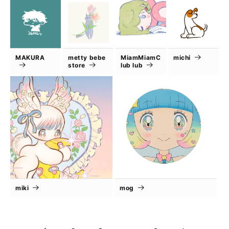
MAKURA
metty bebe
MiamMiamC
michi
store
lub lub
miki
mog