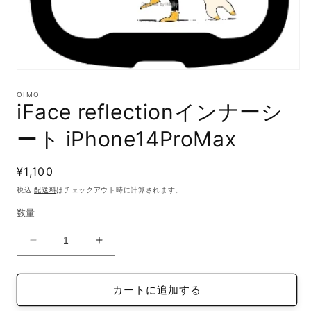
モ
ー
OIMO
ダ
iFace reflectionインナーシ
ル
で
ート iPhone14ProMax
メ
デ
ィ
通
¥1,100
ア
(1)
常
税込
配送料
はチェックアウト時に計算されます。
を
価
開
数量
格
く
iFace
iFace
reflection
reflection
イ
イ
カートに追加する
ン
ン
ナ
ナ