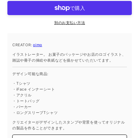
ー
ー
シ
シ
ー
ー
別のお支払い方法
ト
ト
iPhone14ProMax
iPhone14ProMax
の
の
CREATOR:
oimo
数
数
イラストレーター。 お菓子のパッケージやお店のロゴイラスト、
量
量
雑誌や冊子の挿絵や表紙などを描かせていただいてます。
を
を
減
増
デザイン可能な商品:
ら
や
・Tシャツ
す
す
・iFace インナーシート
・アクリル
・トートバッグ
・パーカー
・ロングスリーブTシャツ
クリエイターがデザインしたスタンプや背景を使ってオリジナル
の製品を作ることができます。