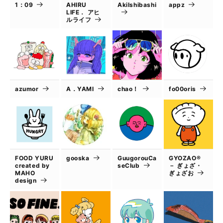
1：09
AHIRU
AkiIshibashi
appz
LIFE． アヒ
ルライフ
azumor
A．YAMI
chao！
fo00oris
FOOD YURU
gooska
GuugorouCa
GYOZAO®
created by
seClub
－ ぎょざ・
MAHO
ぎょざお
design