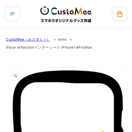
コンテ
ンツに
カ
進む
ー
ト
CustoMee（カスタミィ）
oimo
iFace reflectionインナーシート iPhone14ProMax
商品情
報にス
キップ