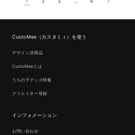
1
…
2
3
6
CustoMee（カスタミィ）を使う
デザイン済商品
CustoMeeとは
うちの子グッズ特集
クリエイター登録
インフォメーション
お問い合わせ