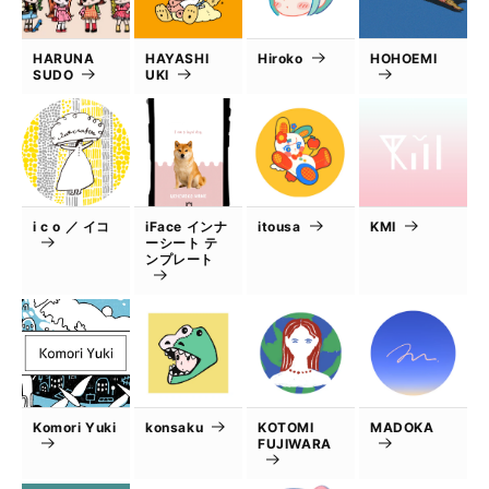
HARUNA
HAYASHI
Hiroko
HOHOEMI
SUDO
UKI
i c o ／ イコ
iFace インナ
itousa
KMI
ーシート テ
ンプレート
Komori Yuki
konsaku
KOTOMI
MADOKA
FUJIWARA