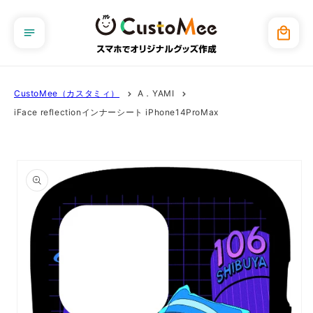
コンテ
ンツに
カ
進む
ー
ト
CustoMee（カスタミィ）
A．YAMI
iFace reflectionインナーシート iPhone14ProMax
商品情
報にス
キップ