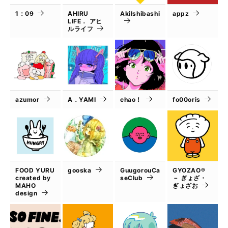
1：09
AHIRU
AkiIshibashi
appz
LIFE． アヒ
ルライフ
azumor
A．YAMI
chao！
fo00oris
FOOD YURU
gooska
GuugorouCa
GYOZAO®
created by
seClub
－ ぎょざ・
MAHO
ぎょざお
design