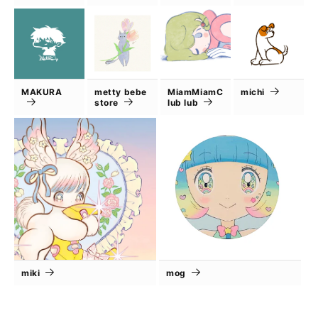
MAKURA
metty bebe
MiamMiamC
michi
store
lub lub
miki
mog