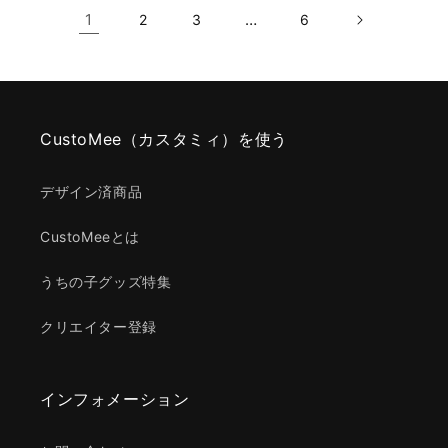
1
…
2
3
6
CustoMee（カスタミィ）を使う
デザイン済商品
CustoMeeとは
うちの子グッズ特集
クリエイター登録
インフォメーション