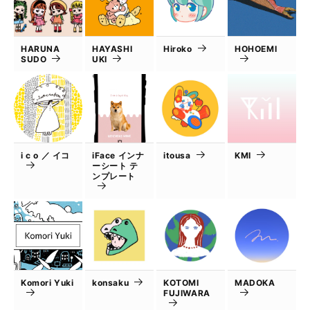
HARUNA
HAYASHI
Hiroko
HOHOEMI
SUDO
UKI
i c o ／ イコ
iFace インナ
itousa
KMI
ーシート テ
ンプレート
Komori Yuki
konsaku
KOTOMI
MADOKA
FUJIWARA