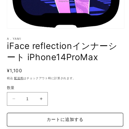
モ
ー
A．YAMI
ダ
iFace reflectionインナーシ
ル
で
ート iPhone14ProMax
メ
デ
ィ
通
¥1,100
ア
(1)
常
税込
配送料
はチェックアウト時に計算されます。
を
価
開
数量
格
く
iFace
iFace
reflection
reflection
イ
イ
カートに追加する
ン
ン
ナ
ナ