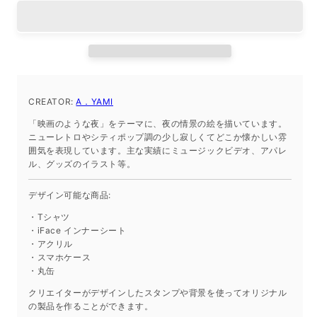
ー
ー
シ
シ
ー
ー
ト
ト
iPhone14ProMax
iPhone14ProMax
の
の
CREATOR:
A．YAMI
数
数
「映画のような夜」をテーマに、夜の情景の絵を描いています。
量
量
ニューレトロやシティポップ調の少し寂しくてどこか懐かしい雰
を
を
囲気を表現しています。主な実績にミュージックビデオ、アパレ
減
増
ル、グッズのイラスト等。
ら
や
デザイン可能な商品:
す
す
・Tシャツ
・iFace インナーシート
・アクリル
・スマホケース
・丸缶
クリエイターがデザインしたスタンプや背景を使ってオリジナル
の製品を作ることができます。