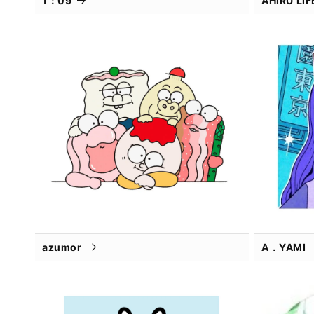
1：09
AHIRU L
azumor
A．YAMI