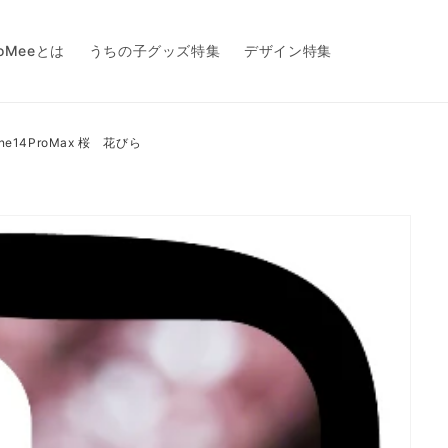
toMeeとは
うちの子グッズ特集
デザイン特集
hone14ProMax 桜 花びら