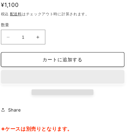
通
¥1,100
常
税込
配送料
はチェックアウト時に計算されます。
価
数量
格
iFace
iFace
reflection
reflection
イ
イ
カートに追加する
ン
ン
ナ
ナ
ー
ー
シ
シ
ー
ー
ト
ト
iPhone14ProMax
iPhone14ProMax
Share
桜
桜
花
花
び
び
※ケースは別売りとなります。
ら
ら