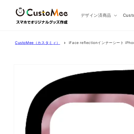
コンテ
ンツに
進む
デザイン済商品
Cus
CustoMee（カスタミィ）
iFace reflectionインナーシート iP
商品情
報にス
キップ