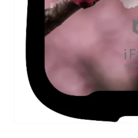
モ
ー
ダ