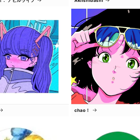
IFE． アヒルライフ
AkiIshibashi
chao！