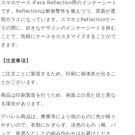
スマホケース iFace Reflection用のインナーシート
の
の
数
数
です。Reflectionは耐衝撃性を備えつつ、背面が透
量
量
明ガラスになっています。スマホとReflectionケー
を
を
スの間に、好きなデザインのインナーシートを挟む
減
増
ことで、気軽にケースをカスタマイズすることがで
ら
や
きます。
す
す
【注意事項】
ご注文ごとに製造するため、印刷に個体差が出るこ
とがございます。
商品は印刷製造を行うため、画面上の見た目と異な
る場合があります。
アパレル商品は、摩擦等により他のものに色が移り
やすいので、衣類にかぎらず、淡色のもの（靴、バ
ッグ、座席など）との組み合わせはお避けくださ