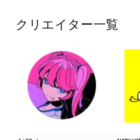
ル
で
メ
クリエイター一覧
デ
ィ
ア
(1)
を
開
く