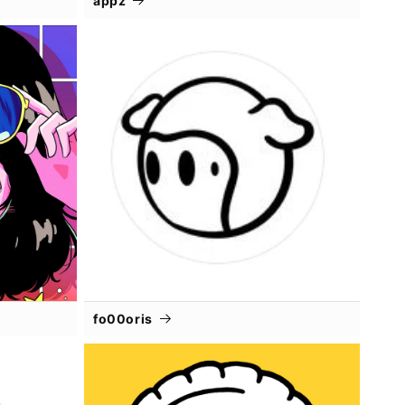
appz
fo00oris