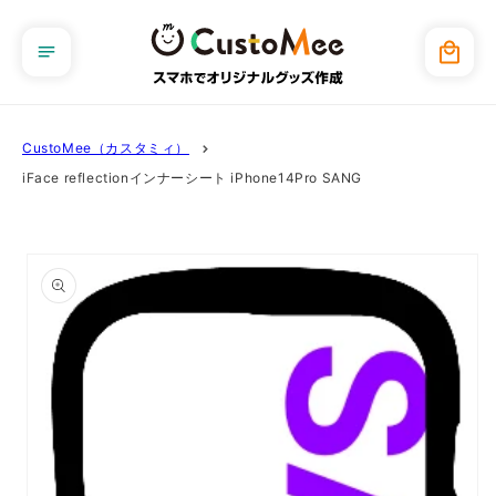
コンテ
ンツに
カ
進む
ー
ト
CustoMee（カスタミィ）
iFace reflectionインナーシート iPhone14Pro SANG
商品情
報にス
キップ