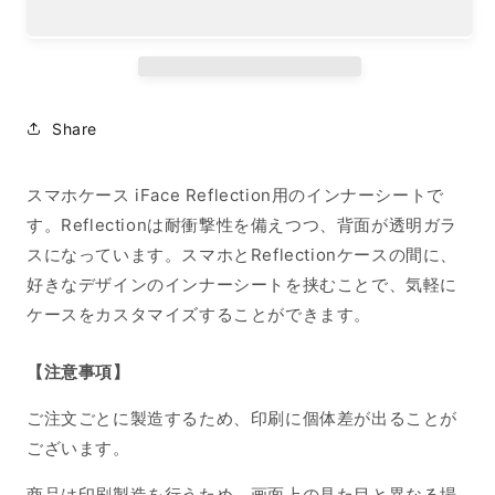
ー
ー
シ
シ
ー
ー
ト
ト
iPhone14Pro
iPhone14Pro
Share
SANG
SANG
の
の
数
数
スマホケース iFace Reflection用のインナーシートで
量
量
す。Reflectionは耐衝撃性を備えつつ、背面が透明ガラ
を
を
スになっています。スマホとReflectionケースの間に、
減
増
好きなデザインのインナーシートを挟むことで、気軽に
ら
や
ケースをカスタマイズすることができます。
す
す
【注意事項】
ご注文ごとに製造するため、印刷に個体差が出ることが
ございます。
商品は印刷製造を行うため、画面上の見た目と異なる場