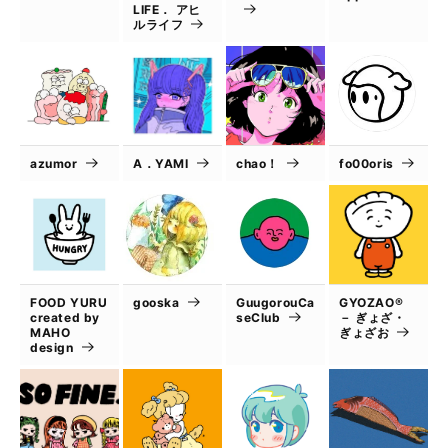
LIFE． アヒ
ルライフ
azumor
A．YAMI
chao！
fo00oris
FOOD YURU
gooska
GuugorouCa
GYOZAO®
created by
seClub
－ ぎょざ・
MAHO
ぎょざお
design