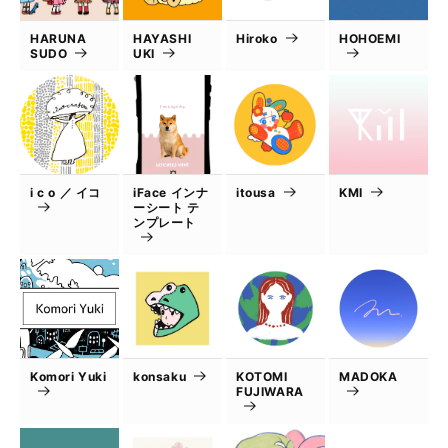
HARUNA
HAYASHI
Hiroko
HOHOEMI
SUDO
UKI
i c o ／ イコ
iFace インナ
itousa
KMI
ーシート テ
ンプレート
Komori Yuki
konsaku
KOTOMI
MADOKA
FUJIWARA