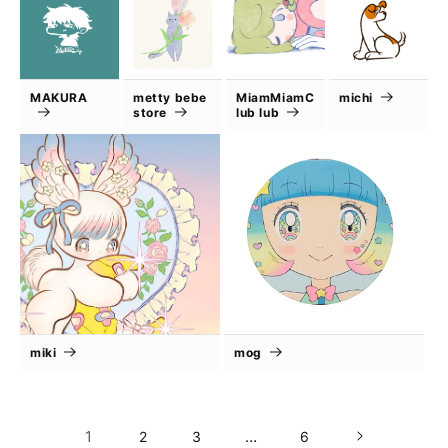
MAKURA
metty bebe
MiamMiamC
michi
store
lub lub
miki
mog
1
…
2
3
6