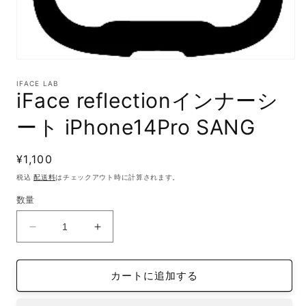
モ
ー
IFACE LAB
ダ
iFace reflectionインナーシ
ル
で
ート iPhone14Pro SANG
メ
デ
ィ
通
¥1,100
ア
(1)
常
税込
配送料
はチェックアウト時に計算されます。
を
価
開
数量
格
く
iFace
iFace
reflection
reflection
イ
イ
カートに追加する
ン
ン
ナ
ナ