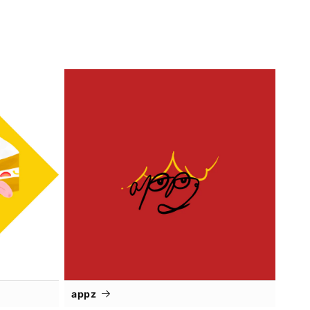
量
量
を
を
減
増
ら
や
す
す
appz