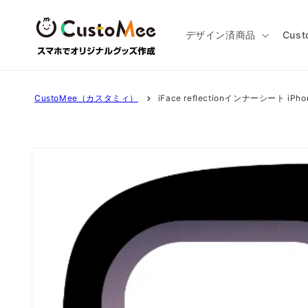
コンテ
ンツに
進む
デザイン済商品
Cus
CustoMee（カスタミィ）
iFace reflectionインナーシート 
商品情
報にス
キップ