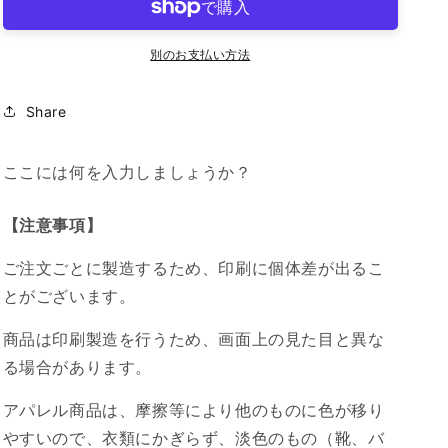
ー
ー
シ
シ
ー
ー
別のお支払い方法
ト
ト
iPhone14Pro
iPhone14Pro
Share
iFace
iFace
推
推
し
し
ここには何を入力しましょうか？
活
活
そ
そ
【注意事項】
ら
ら
グ
グ
ご注文ごとに製造するため、印刷に個体差が出るこ
ラ
ラ
とがございます。
デ
デ
ー
ー
商品は印刷製造を行うため、画面上の見た目と異な
シ
シ
る場合があります。
ョ
ョ
ン
ン
アパレル商品は、摩擦等により他のものに色が移り
夜
夜
やすいので、衣類にかぎらず、淡色のもの（靴、バ