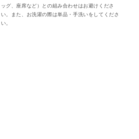
景
景
ッグ、座席など）との組み合わせはお避けくださ
都
都
い。また、お洗濯の際は単品・手洗いをしてくださ
会
会
い。
モ
モ
ノ
ノ
ト
ト
ー
ー
ン
ン
モ
モ
ノ
ノ
ク
ク
ロ
ロ
ポ
ポ
ッ
ッ
プ
プ
N46AM
N46AM
#yodayuuki
#yodayuuki
の
の
数
数