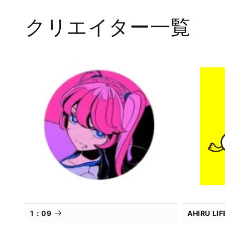
で
メ
クリエイター一覧
デ
ィ
ア
(1)
を
開
く
1：09
AHIRU L