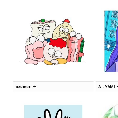
azumor
A．YAMI