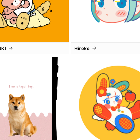
UKI
Hiroko