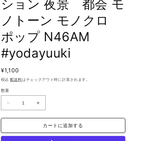
ション 夜景 都会 モ
ノトーン モノクロ
ポップ N46AM
#yodayuuki
通
¥1,100
常
税込
配送料
はチェックアウト時に計算されます。
価
数量
格
iFace
iFace
reflection
reflection
イ
イ
カートに追加する
ン
ン
ナ
ナ