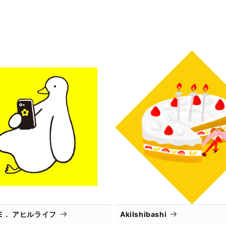
IFE． アヒルライフ
AkiIshibashi