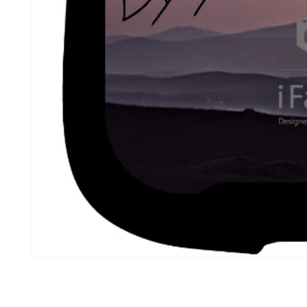
モ
ー
ダ
ル