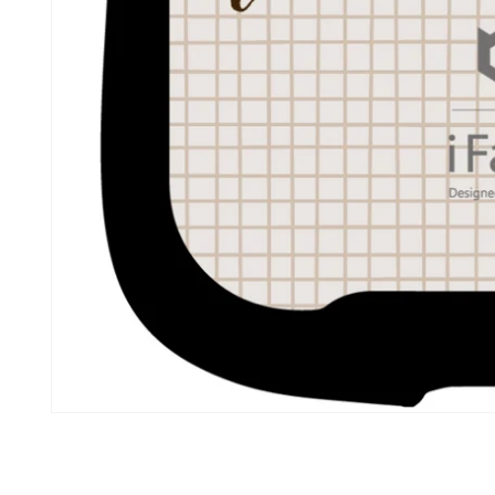
モ
ー
ダ
ル