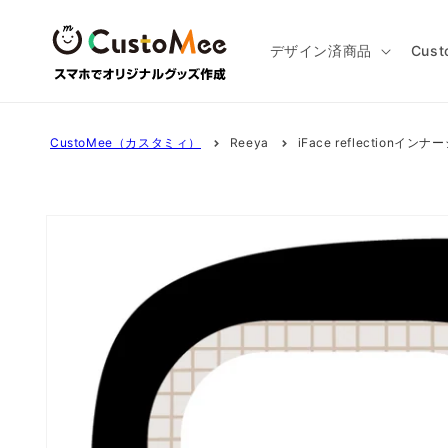
コンテ
ンツに
進む
デザイン済商品
Cus
CustoMee（カスタミィ）
Reeya
iFace reflectionインナ
商品情
報にス
キップ