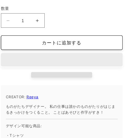
価
数量
格
iFace
iFace
reflection
reflection
イ
イ
カートに追加する
ン
ン
ナ
ナ
ー
ー
シ
シ
ー
ー
ト
ト
iPhone14Pro
iPhone14Pro
の
の
CREATOR:
Reeya
数
数
ものがたちデザイナー。 私の仕事は誰かのものがたりがはじま
量
量
るきっかけをつくること。 ことばあそびと作字がすき！
を
を
減
増
デザイン可能な商品:
ら
や
・Tシャツ