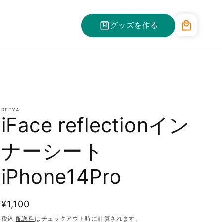
カ
グッズを作る
ー
ト
REEYA
iFace reflectionイン
ナーシート
iPhone14Pro
通
¥1,100
常
税込
配送料
はチェックアウト時に計算されます。