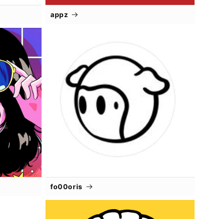
appz
fo00oris