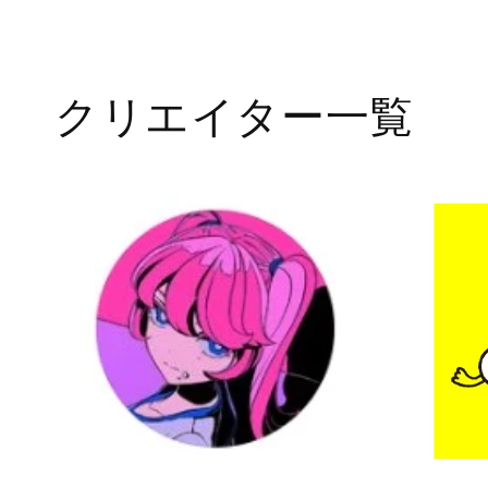
で
メ
デ
ィ
ア
クリエイター一覧
(1)
を
開
く