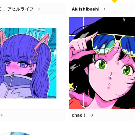
IFE． アヒルライフ
AkiIshibashi
chao！