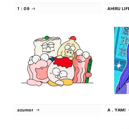
1：09
AHIRU L
azumor
A．YAMI