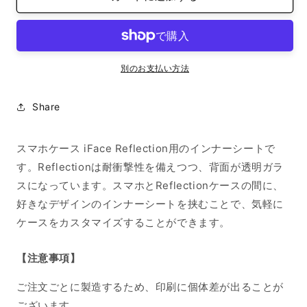
ナ
ナ
ー
ー
シ
シ
ー
ー
別のお支払い方法
ト
ト
iPhone14Pro
iPhone14Pro
Share
日
日
本
本
歌
歌
スマホケース iFace Reflection用のインナーシートで
舞
舞
す。Reflectionは耐衝撃性を備えつつ、背面が透明ガラ
伎
伎
スになっています。スマホとReflectionケースの間に、
Choshi
Choshi
好きなデザインのインナーシートを挟むことで、気軽に
の
の
ケースをカスタマイズすることができます。
数
数
量
量
【注意事項】
を
を
減
増
ご注文ごとに製造するため、印刷に個体差が出ることが
ら
や
ございます。