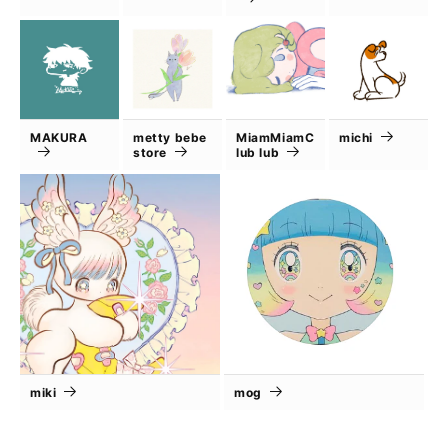
MAKURA
metty bebe
MiamMiamC
michi
store
lub lub
miki
mog