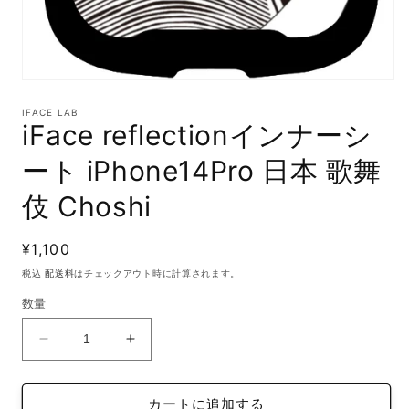
モ
ー
IFACE LAB
ダ
iFace reflectionインナーシ
ル
で
ート iPhone14Pro 日本 歌舞
メ
デ
伎 Choshi
ィ
ア
(1)
通
¥1,100
を
開
常
税込
配送料
はチェックアウト時に計算されます。
く
価
数量
格
iFace
iFace
reflection
reflection
イ
イ
カートに追加する
ン
ン