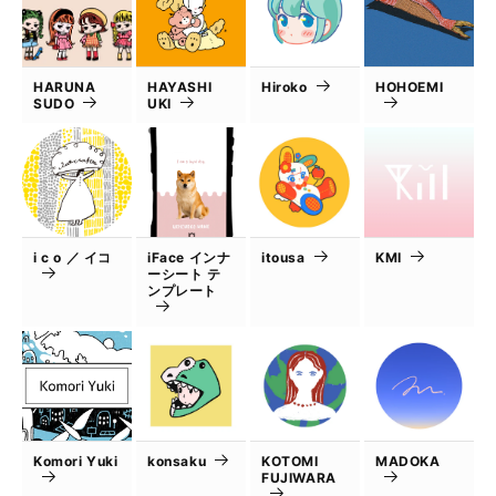
HARUNA
HAYASHI
Hiroko
HOHOEMI
SUDO
UKI
i c o ／ イコ
iFace インナ
itousa
KMI
ーシート テ
ンプレート
Komori Yuki
konsaku
KOTOMI
MADOKA
FUJIWARA