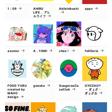
1：09
AHIRU
AkiIshibashi
appz
LIFE． アヒ
ルライフ
azumor
A．YAMI
chao！
fo00oris
FOOD YURU
gooska
GuugorouCa
GYOZAO®
created by
seClub
－ ぎょざ・
MAHO
ぎょざお
design