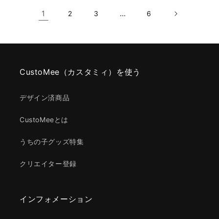
1
…
2
3
6
CustoMee（カスタミィ）を使う
デザイン済商品
CustoMeeとは
うちの子グッズ特集
クリエイター登録
インフォメーション