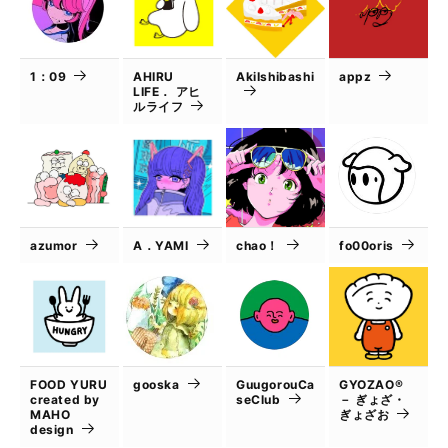
1：09
AHIRU
AkiIshibashi
appz
LIFE． アヒ
ルライフ
azumor
A．YAMI
chao！
fo00oris
FOOD YURU
gooska
GuugorouCa
GYOZAO®
created by
seClub
－ ぎょざ・
MAHO
ぎょざお
design