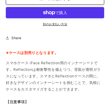
ナ
ナ
ー
ー
シ
シ
ー
ー
別のお支払い方法
ト
ト
iPhone14Pro
iPhone14Pro
Share
オ
オ
リ
リ
ジ
ジ
※ケースは別売りとなります。
ナ
ナ
スマホケース iFace Reflection用のインナーシートで
ル
ル
単
単
す。Reflectionは耐衝撃性を備えつつ、背面が透明ガラ
色
色
スになっています。スマホとReflectionケースの間に、
の
の
好きなデザインのインナーシートを挟むことで、気軽に
数
数
ケースをカスタマイズすることができます。
量
量
を
を
【注意事項】
減
増