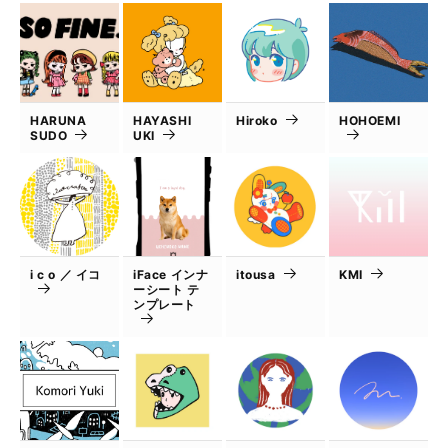
HARUNA
HAYASHI
Hiroko
HOHOEMI
SUDO
UKI
i c o ／ イコ
iFace インナ
itousa
KMI
ーシート テ
ンプレート