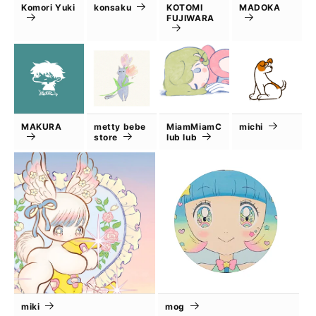
Komori Yuki
konsaku
KOTOMI
MADOKA
FUJIWARA
MAKURA
metty bebe
MiamMiamC
michi
store
lub lub
miki
mog