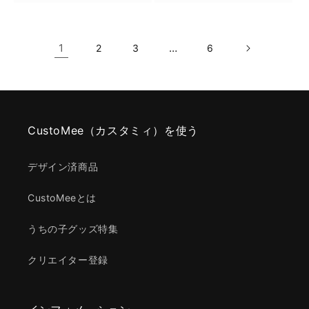
1
…
2
3
6
CustoMee（カスタミィ）を使う
デザイン済商品
CustoMeeとは
うちの子グッズ特集
クリエイター登録