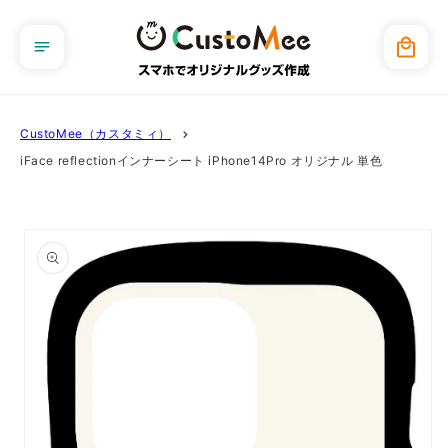
コンテ
ンツに
カ
進む
ー
ト
CustoMee（カスタミィ）
iFace reflectionインナーシート iPhone14Pro オリジナル 単色
商品情
報にス
キップ