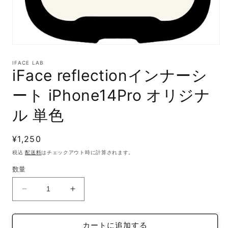
モ
ー
IFACE LAB
ダ
iFace reflectionインナーシ
ル
で
ート iPhone14Pro オリジナ
メ
デ
ル 単色
ィ
ア
(1)
通
¥1,250
を
開
常
税込
配送料
はチェックアウト時に計算されます。
く
価
数量
格
iFace
iFace
reflection
reflection
イ
イ
カートに追加する
ン
ン