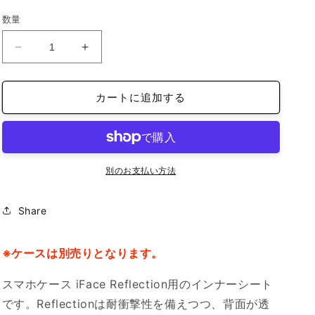
価
数量
格
iFace
iFace
reflection
reflection
イ
イ
カートに追加する
ン
ン
ナ
ナ
ー
ー
シ
シ
ー
ー
別のお支払い方法
ト
ト
iPhone14Pro
iPhone14Pro
Share
☺︎
☺︎
の
の
数
数
※ケースは別売りとなります。
量
量
を
を
スマホケース iFace Reflection用のインナーシート
減
増
です。Reflectionは耐衝撃性を備えつつ、背面が透