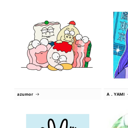
azumor
A．YAMI