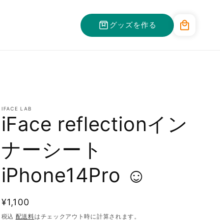
カ
グッズを作る
ー
ト
IFACE LAB
iFace reflectionイン
ナーシート
iPhone14Pro ☺︎
通
¥1,100
常
税込
配送料
はチェックアウト時に計算されます。