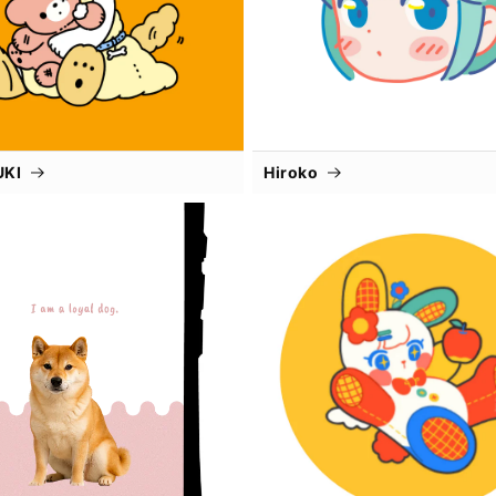
UKI
Hiroko