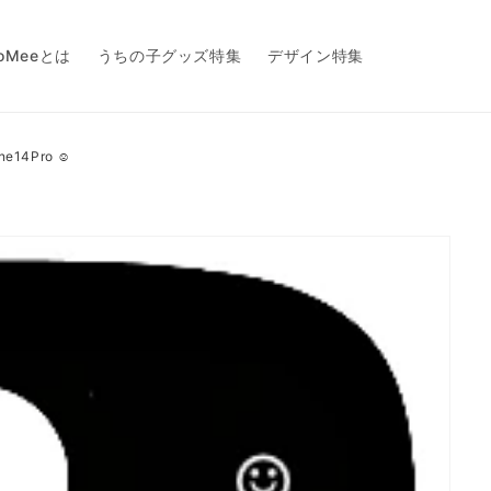
toMeeとは
うちの子グッズ特集
デザイン特集
e14Pro ☺︎