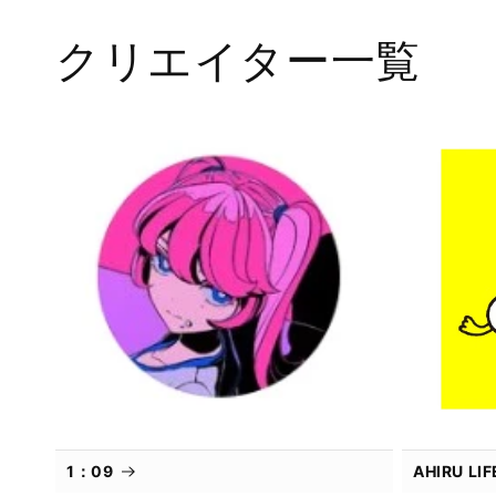
で
メ
クリエイター一覧
デ
ィ
ア
(1)
を
開
く
1：09
AHIRU L