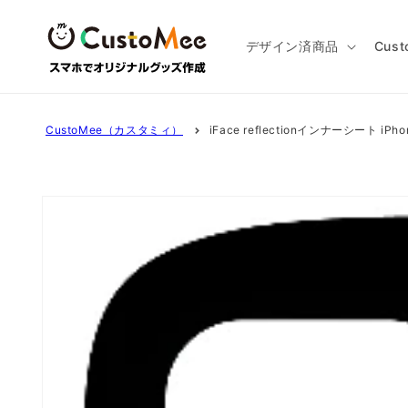
コンテ
ンツに
進む
デザイン済商品
Cus
CustoMee（カスタミィ）
iFace reflectionインナーシート iPhon
商品情
報にス
キップ