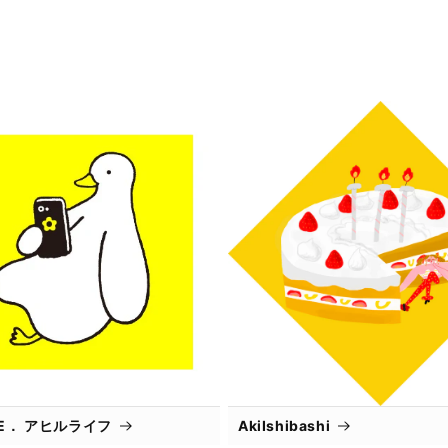
IFE． アヒルライフ
AkiIshibashi