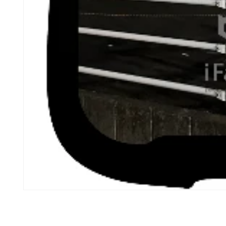
モ
ー
ダ
ル