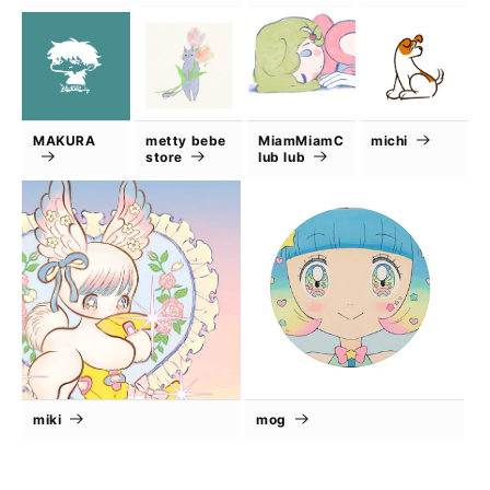
MAKURA
metty bebe
MiamMiamC
michi
store
lub lub
miki
mog