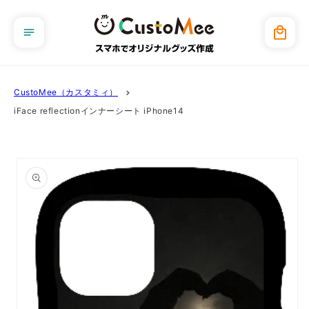
コンテ
ンツに
カ
進む
ー
ト
CustoMee（カスタミィ）
iFace reflectionインナーシート iPhone14
商品情
報にス
キップ