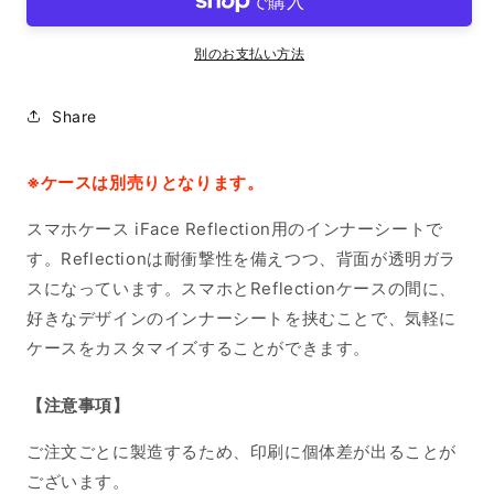
シ
シ
ー
ー
別のお支払い方法
ト
ト
iPhone14
iPhone14
Share
の
の
数
数
量
量
※ケースは別売りとなります。
を
を
スマホケース iFace Reflection用のインナーシートで
減
増
ら
や
す。Reflectionは耐衝撃性を備えつつ、背面が透明ガラ
す
す
スになっています。スマホとReflectionケースの間に、
好きなデザインのインナーシートを挟むことで、気軽に
ケースをカスタマイズすることができます。
【注意事項】
ご注文ごとに製造するため、印刷に個体差が出ることが
ございます。