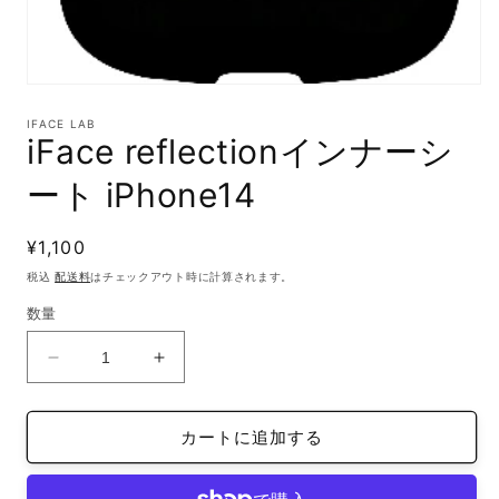
モ
ー
IFACE LAB
ダ
iFace reflectionインナーシ
ル
で
ート iPhone14
メ
デ
ィ
通
¥1,100
ア
(1)
常
税込
配送料
はチェックアウト時に計算されます。
を
価
開
数量
格
く
iFace
iFace
reflection
reflection
イ
イ
カートに追加する
ン
ン
ナ
ナ
ー
ー