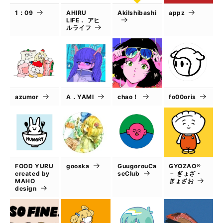
1：09
AHIRU
AkiIshibashi
appz
LIFE． アヒ
ルライフ
azumor
A．YAMI
chao！
fo00oris
FOOD YURU
gooska
GuugorouCa
GYOZAO®
created by
seClub
－ ぎょざ・
MAHO
ぎょざお
design