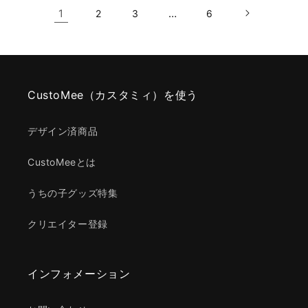
1
…
2
3
6
CustoMee（カスタミィ）を使う
デザイン済商品
CustoMeeとは
うちの子グッズ特集
クリエイター登録
インフォメーション