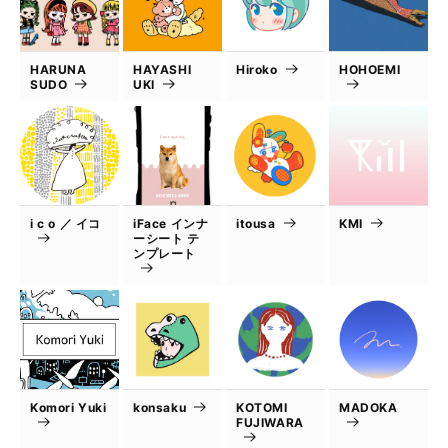
HARUNA
HAYASHI
Hiroko
HOHOEMI
SUDO
UKI
i c o ／ イコ
iFace インナ
itousa
KMI
ーシート テ
ンプレート
Komori Yuki
konsaku
KOTOMI
MADOKA
FUJIWARA