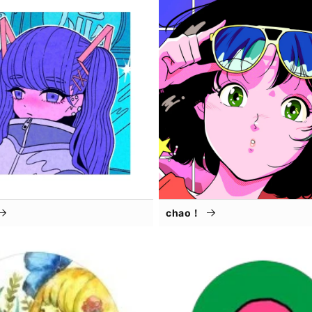
chao！