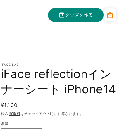
カ
グッズを作る
ー
ト
IFACE LAB
iFace reflectionイン
ナーシート iPhone14
通
¥1,100
常
税込
配送料
はチェックアウト時に計算されます。
価
数量
格