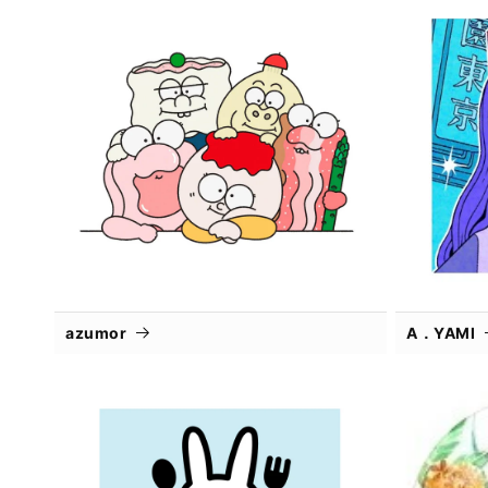
azumor
A．YAMI