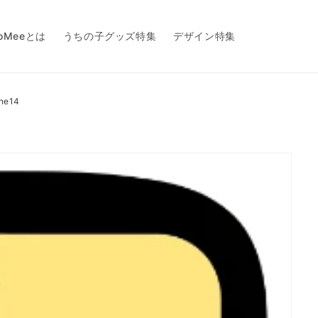
toMeeとは
うちの子グッズ特集
デザイン特集
ne14