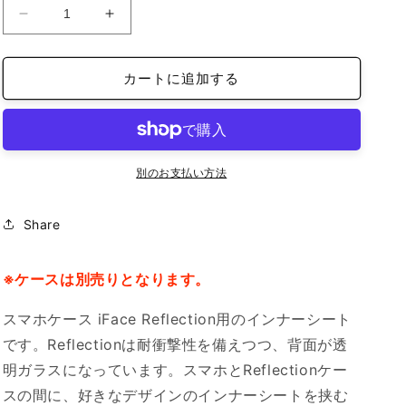
iFace
iFace
reflection
reflection
イ
イ
カートに追加する
ン
ン
ナ
ナ
ー
ー
シ
シ
ー
ー
別のお支払い方法
ト
ト
iPhone14
iPhone14
Share
の
の
数
数
量
量
※ケースは別売りとなります。
を
を
スマホケース iFace Reflection用のインナーシート
減
増
ら
や
です。Reflectionは耐衝撃性を備えつつ、背面が透
す
す
明ガラスになっています。スマホとReflectionケー
スの間に、好きなデザインのインナーシートを挟む