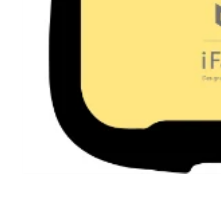
モ
ー
ダ
ル
で