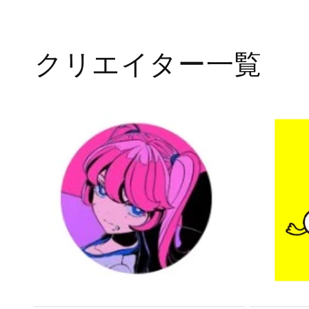
メ
デ
ィ
ア
(1)
クリエイター一覧
を
開
く