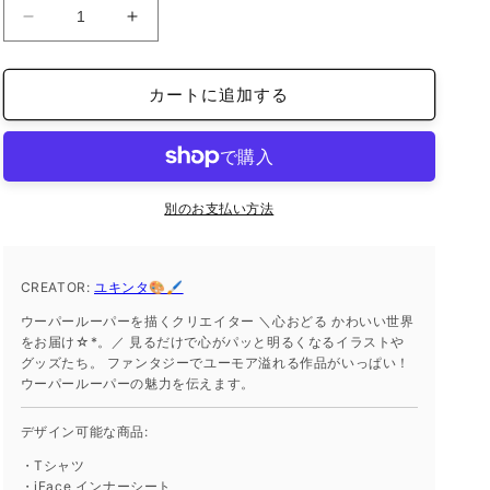
iFace
iFace
reflection
reflection
イ
イ
カートに追加する
ン
ン
ナ
ナ
ー
ー
シ
シ
ー
ー
別のお支払い方法
ト
ト
iPhone14
iPhone14
の
の
CREATOR:
ユキンタ🎨🖌
数
数
ウーパールーパーを描くクリエイター ＼心おどる かわいい世界
量
量
をお届け☆*。／ 見るだけで心がパッと明るくなるイラストや
を
を
グッズたち。 ファンタジーでユーモア溢れる作品がいっぱい！
減
増
ウーパールーパーの魅力を伝えます。
ら
や
デザイン可能な商品:
す
す
・Tシャツ
・iFace インナーシート