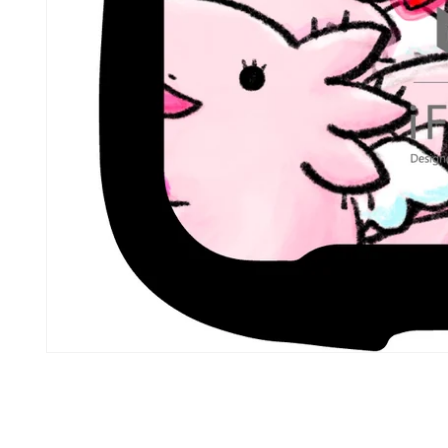
モ
ー
ダ
ル
で