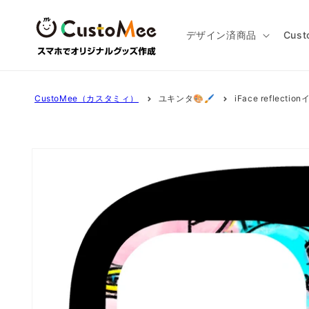
コンテ
ンツに
進む
デザイン済商品
Cus
CustoMee（カスタミィ）
ユキンタ🎨🖌
iFace reflecti
商品情
報にス
キップ