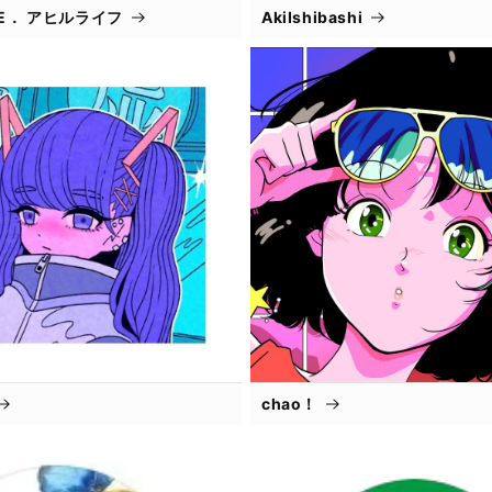
IFE． アヒルライフ
AkiIshibashi
chao！