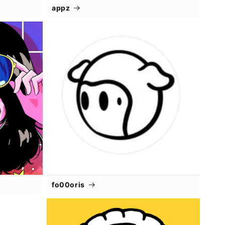
appz
fo00oris