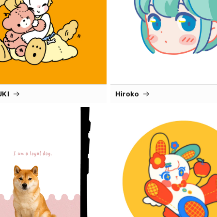
UKI
Hiroko