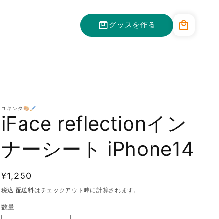
カ
グッズを作る
ー
ト
ユキンタ🎨🖌
iFace reflectionイン
ナーシート iPhone14
通
¥1,250
常
税込
配送料
はチェックアウト時に計算されます。
価
数量
格