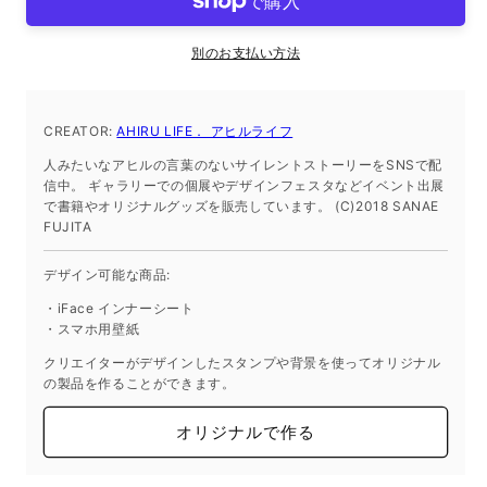
シ
シ
ー
ー
別のお支払い方法
ト
ト
iPhone14
iPhone14
の
の
CREATOR:
AHIRU LIFE． アヒルライフ
数
数
人みたいなアヒルの言葉のないサイレントストーリーをSNSで配
量
量
信中。 ギャラリーでの個展やデザインフェスタなどイベント出展
を
を
で書籍やオリジナルグッズを販売しています。 (C)2018 SANAE
減
増
FUJITA
ら
や
デザイン可能な商品:
す
す
・iFace インナーシート
・スマホ用壁紙
クリエイターがデザインしたスタンプや背景を使ってオリジナル
の製品を作ることができます。
オリジナルで作る