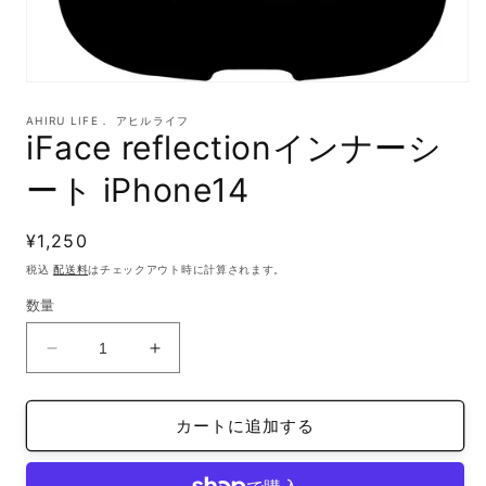
モ
ー
AHIRU LIFE． アヒルライフ
ダ
iFace reflectionインナーシ
ル
で
ート iPhone14
メ
デ
ィ
通
¥1,250
ア
(1)
常
税込
配送料
はチェックアウト時に計算されます。
を
価
開
数量
格
く
iFace
iFace
reflection
reflection
イ
イ
カートに追加する
ン
ン
ナ
ナ
ー
ー