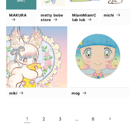
MAKURA
metty bebe
MiamMiamC
michi
store
lub lub
miki
mog
1
…
2
3
6