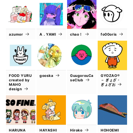
azumor
A．YAMI
chao！
fo00oris
FOOD YURU
gooska
GuugorouCa
GYOZAO®
created by
seClub
－ ぎょざ・
MAHO
ぎょざお
design
HARUNA
HAYASHI
Hiroko
HOHOEMI