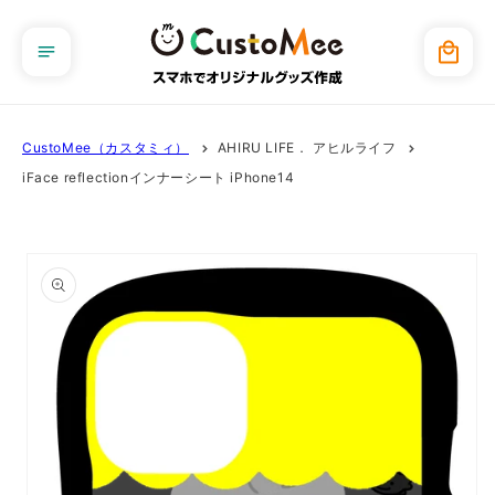
コンテ
ンツに
カ
進む
ー
ト
CustoMee（カスタミィ）
AHIRU LIFE． アヒルライフ
iFace reflectionインナーシート iPhone14
商品情
報にス
キップ