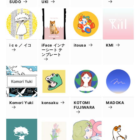
SUDO
UKI
i c o ／ イコ
iFace インナ
itousa
KMI
ーシート テ
ンプレート
Komori Yuki
konsaku
KOTOMI
MADOKA
FUJIWARA