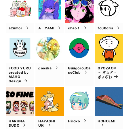
azumor
A．YAMI
chao！
fo00oris
FOOD YURU
gooska
GuugorouCa
GYOZAO®
created by
seClub
－ ぎょざ・
MAHO
ぎょざお
design
HARUNA
HAYASHI
Hiroko
HOHOEMI
SUDO
UKI