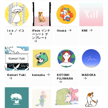
i c o ／ イコ
iFace インナ
itousa
KMI
ーシート テ
ンプレート
Komori Yuki
konsaku
KOTOMI
MADOKA
FUJIWARA