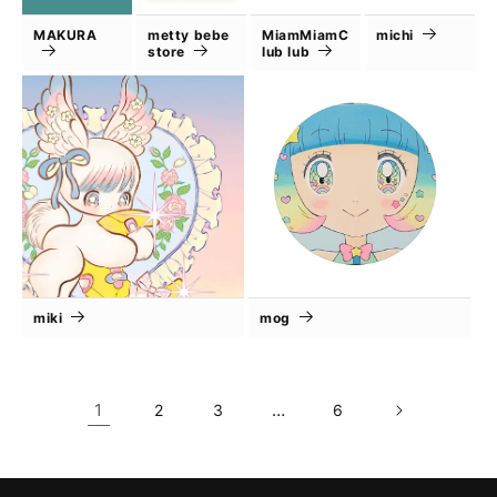
MAKURA
metty bebe
MiamMiamC
michi
store
lub lub
miki
mog
1
…
2
3
6