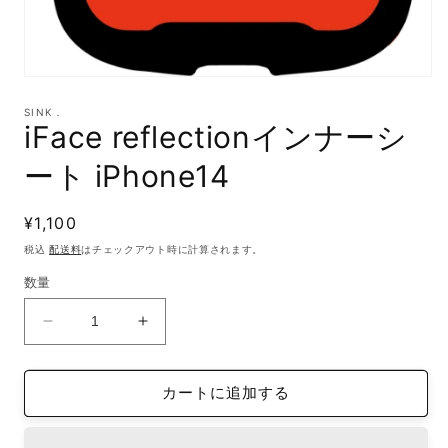
モ
ー
SINK．
ダ
iFace reflectionインナーシ
ル
で
ート iPhone14
メ
デ
ィ
通
¥1,100
ア
(1)
常
税込
配送料
はチェックアウト時に計算されます。
を
価
開
数量
格
く
iFace
iFace
reflection
reflection
イ
イ
カートに追加する
ン
ン
ナ
ナ
ー
ー