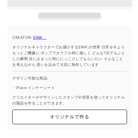
シ
シ
ー
ー
ト
ト
iPhone14
iPhone14
の
の
CREATOR:
SINK．
数
数
オリジナルキャラクターでお届けするSINK.の世界 日常を今より
量
量
もっとご機嫌に ポップでカラフル時に激しく どんな1日でもふと
を
を
した瞬間 目に止まった時ににっこりしてもらいたい そんなこと
減
増
を考えながら 思いを込めて大切に制作しています
ら
や
デザイン可能な商品:
す
す
・iFace インナーシート
クリエイターがデザインしたスタンプや背景を使ってオリジナル
の製品を作ることができます。
オリジナルで作る