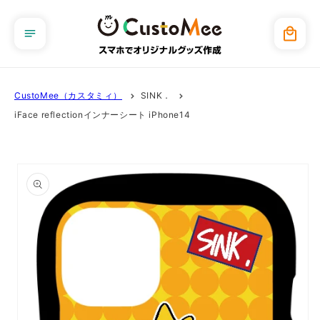
コンテ
ンツに
カ
進む
ー
ト
CustoMee（カスタミィ）
SINK．
iFace reflectionインナーシート iPhone14
商品情
報にス
キップ