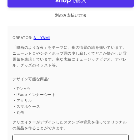
シ
シ
ー
ー
別のお支払い方法
ト
ト
iPhone14
iPhone14
の
の
CREATOR:
A．YAMI
数
数
「映画のような夜」をテーマに、夜の情景の絵を描いています。
量
量
ニューレトロやシティポップ調の少し寂しくてどこか懐かしい雰
を
を
囲気を表現しています。主な実績にミュージックビデオ、アパレ
減
増
ル、グッズのイラスト等。
ら
や
デザイン可能な商品:
す
す
・Tシャツ
・iFace インナーシート
・アクリル
・スマホケース
・丸缶
クリエイターがデザインしたスタンプや背景を使ってオリジナル
の製品を作ることができます。