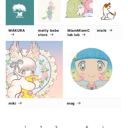
MAKURA
metty bebe
MiamMiamC
michi
store
lub lub
miki
mog
1
…
2
3
6