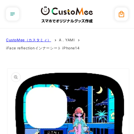
コンテ
ンツに
カ
進む
ー
ト
CustoMee（カスタミィ）
A．YAMI
iFace reflectionインナーシート iPhone14
商品情
報にス
キップ