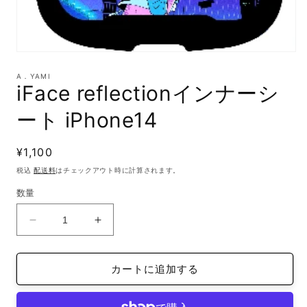
モ
ー
A．YAMI
ダ
iFace reflectionインナーシ
ル
で
ート iPhone14
メ
デ
ィ
通
¥1,100
ア
(1)
常
税込
配送料
はチェックアウト時に計算されます。
を
価
開
数量
格
く
iFace
iFace
reflection
reflection
イ
イ
カートに追加する
ン
ン
ナ
ナ
ー
ー