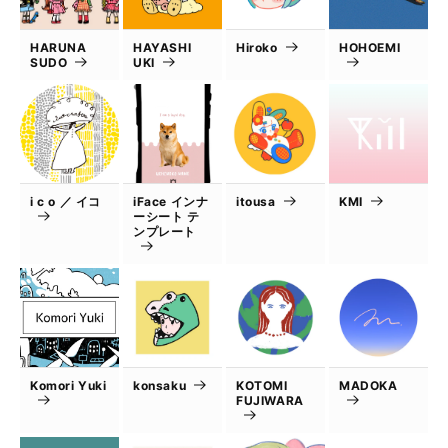
HARUNA
HAYASHI
Hiroko
HOHOEMI
SUDO
UKI
i c o ／ イコ
iFace インナ
itousa
KMI
ーシート テ
ンプレート
Komori Yuki
konsaku
KOTOMI
MADOKA
FUJIWARA