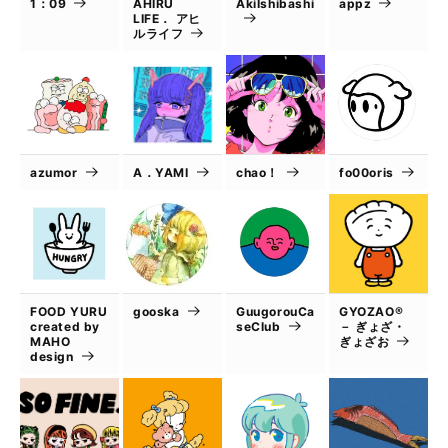
1：09
AHIRU
AkiIshibashi
appz
LIFE． アヒ
ルライフ
azumor
A．YAMI
chao！
fo00oris
FOOD YURU
gooska
GuugorouCa
GYOZAO®
created by
seClub
－ ぎょざ・
MAHO
ぎょざお
design