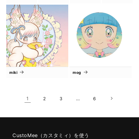
miki
mog
1
…
2
3
6
CustoMee（カスタミィ）を使う