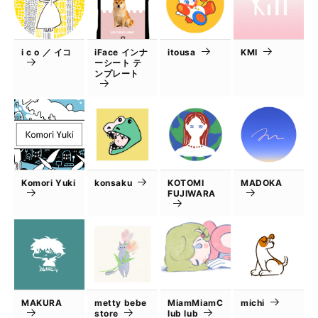
i c o ／ イコ
iFace インナ
itousa
KMI
ーシート テ
ンプレート
Komori Yuki
konsaku
KOTOMI
MADOKA
FUJIWARA
MAKURA
metty bebe
MiamMiamC
michi
store
lub lub