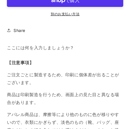
シ
シ
ー
ー
別のお支払い方法
ト
ト
iPhone14
iPhone14
Share
ね
ね
こ
こ
熊
熊
ここには何を入力しましょうか？
の
の
数
数
【注意事項】
量
量
を
を
ご注文ごとに製造するため、印刷に個体差が出ることが
減
増
ございます。
ら
や
商品は印刷製造を行うため、画面上の見た目と異なる場
す
す
合があります。
アパレル商品は、摩擦等により他のものに色が移りやす
いので、衣類にかぎらず、淡色のもの（靴、バッグ、座