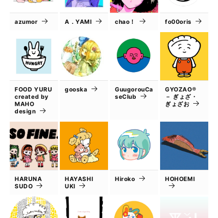
azumor
A．YAMI
chao！
fo00oris
FOOD YURU
gooska
GuugorouCa
GYOZAO®
created by
seClub
－ ぎょざ・
MAHO
ぎょざお
design
HARUNA
HAYASHI
Hiroko
HOHOEMI
SUDO
UKI