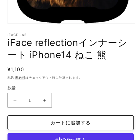
モ
ー
IFACE LAB
ダ
iFace reflectionインナーシ
ル
で
ート iPhone14 ねこ 熊
メ
デ
ィ
通
¥1,100
ア
(1)
常
税込
配送料
はチェックアウト時に計算されます。
を
価
開
数量
格
く
iFace
iFace
reflection
reflection
イ
イ
カートに追加する
ン
ン
ナ
ナ
ー
ー