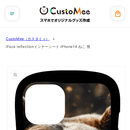
コンテ
ンツに
カ
進む
ー
ト
CustoMee（カスタミィ）
iFace reflectionインナーシート iPhone14 ねこ 熊
商品情
報にス
キップ