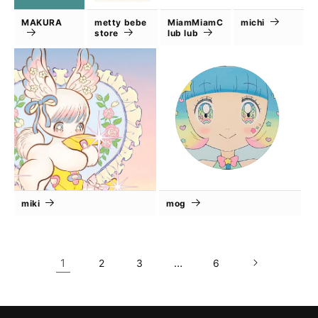
MAKURA
metty bebe
MiamMiamC
michi
store
lub lub
miki
mog
1
…
2
3
6