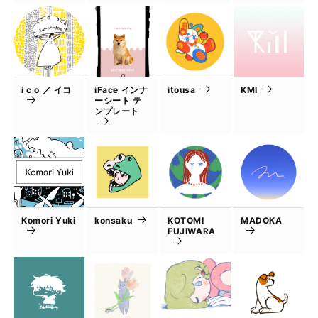
i c o ／ イコ
iFace インナ
itousa
KMI
ーシート テ
ンプレート
Komori Yuki
konsaku
KOTOMI
MADOKA
FUJIWARA