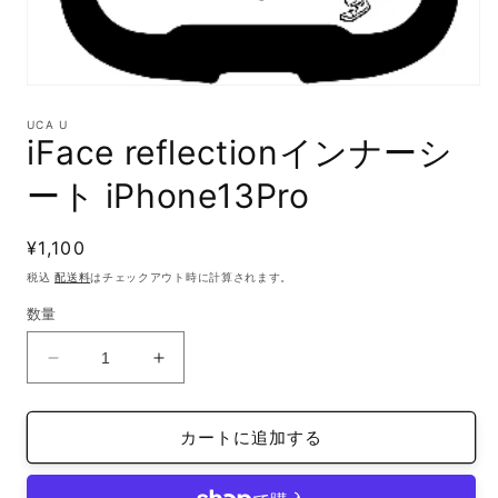
モ
ー
UCA U
ダ
iFace reflectionインナーシ
ル
で
ート iPhone13Pro
メ
デ
ィ
通
¥1,100
ア
(1)
常
税込
配送料
はチェックアウト時に計算されます。
を
価
開
数量
格
く
iFace
iFace
reflection
reflection
イ
イ
カートに追加する
ン
ン
ナ
ナ
ー
ー