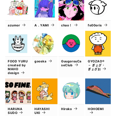
azumor
A．YAMI
chao！
fo00oris
FOOD YURU
gooska
GuugorouCa
GYOZAO®
created by
seClub
－ ぎょざ・
MAHO
ぎょざお
design
HARUNA
HAYASHI
Hiroko
HOHOEMI
SUDO
UKI