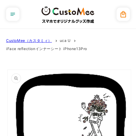
コンテ
ンツに
カ
進む
ー
ト
CustoMee（カスタミィ）
uca U
iFace reflectionインナーシート iPhone13Pro
商品情
報にス
キップ