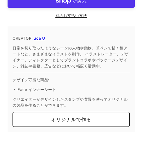
シ
シ
ー
ー
別のお支払い方法
ト
ト
iPhone13Pro
iPhone13Pro
の
の
CREATOR:
uca U
数
数
日常を切り取ったようなシーンの人物や動物、筆ペンで描く柄ア
量
量
ートなど、さまざまなイラストを制作。 イラストレーター、デザ
を
を
イナー、ディレクターとしてブランドコラボやパッケージデザイ
減
増
ン、雑誌や書籍、広告などにおいて幅広く活動中。
ら
や
デザイン可能な商品:
す
す
・iFace インナーシート
クリエイターがデザインしたスタンプや背景を使ってオリジナル
の製品を作ることができます。
オリジナルで作る