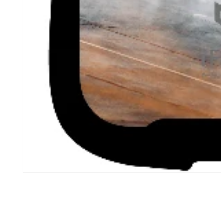
モ
ー
ダ
ル
で
メ