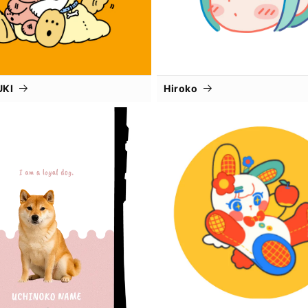
UKI
Hiroko