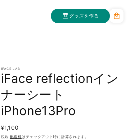
カ
グッズを作る
ー
ト
IFACE LAB
iFace reflectionイン
ナーシート
iPhone13Pro
通
¥1,100
常
税込
配送料
はチェックアウト時に計算されます。