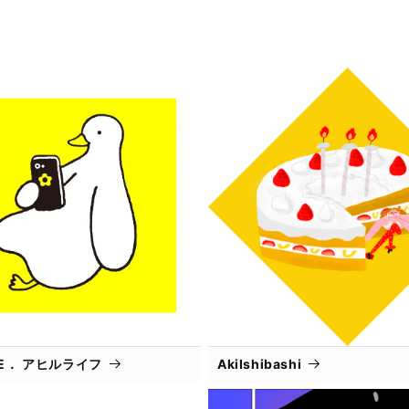
IFE． アヒルライフ
AkiIshibashi