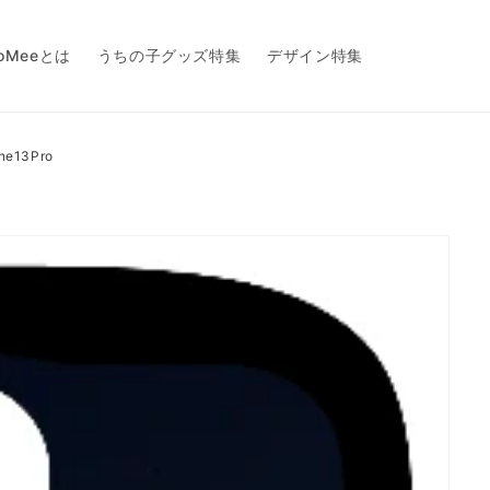
toMeeとは
うちの子グッズ特集
デザイン特集
ne13Pro