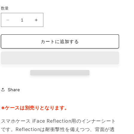
価
数量
格
iFace
iFace
reflection
reflection
イ
イ
カートに追加する
ン
ン
ナ
ナ
ー
ー
シ
シ
ー
ー
ト
ト
iPhone13Pro
iPhone13Pro
Share
の
の
数
数
量
量
※ケースは別売りとなります。
を
を
スマホケース iFace Reflection用のインナーシート
減
増
ら
や
です。Reflectionは耐衝撃性を備えつつ、背面が透