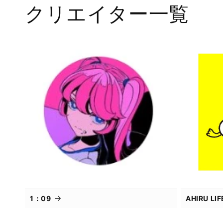
クリエイター一覧
デ
ィ
ア
(1)
を
開
く
1：09
AHIRU L