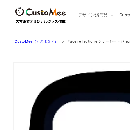
コンテ
ンツに
進む
デザイン済商品
Cus
CustoMee（カスタミィ）
iFace reflectionインナーシート iPho
商品情
報にス
キップ