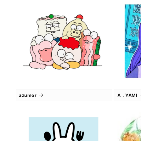
azumor
A．YAMI