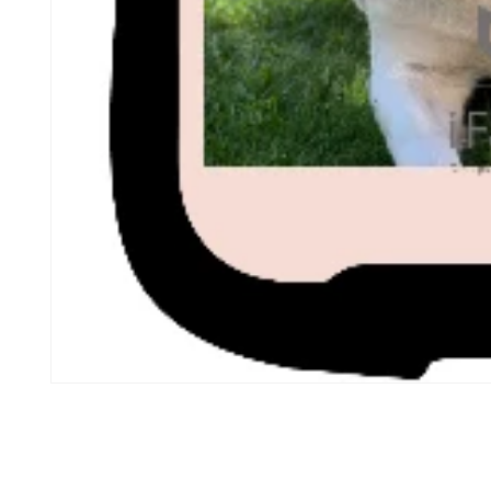
モ
ー
ダ
ル
で
メ