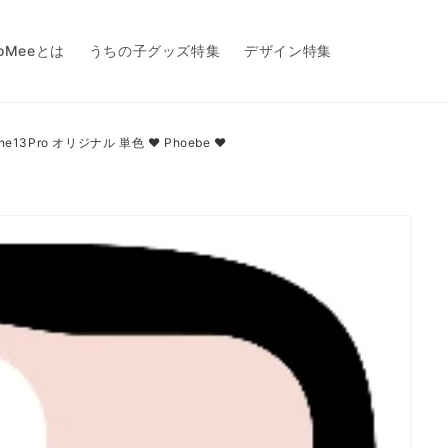
toMeeとは
うちの子グッズ特集
デザイン特集
one13Pro オリジナル 単色 ❤️ Phoebe ❤️