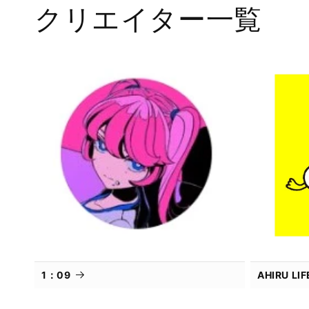
クリエイター一覧
デ
ィ
ア
(1)
を
開
く
1：09
AHIRU L