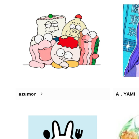
azumor
A．YAMI