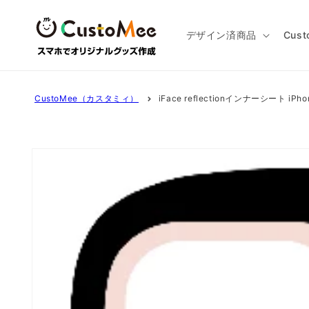
コンテ
ンツに
進む
デザイン済商品
Cus
CustoMee（カスタミィ）
iFace reflectionインナーシート iPh
商品情
報にス
キップ