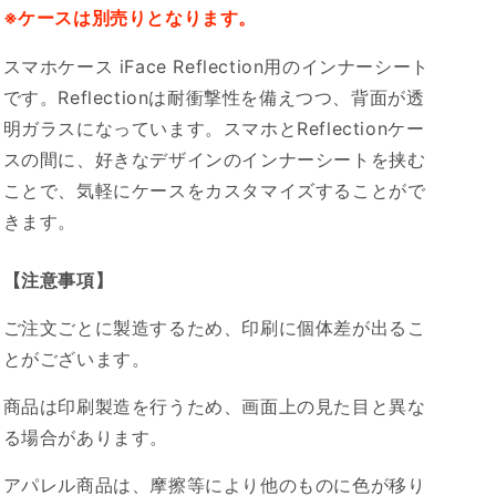
ジ
ジ
※ケースは別売りとなります。
ナ
ナ
スマホケース iFace Reflection用のインナーシート
ル
ル
単
単
です。Reflectionは耐衝撃性を備えつつ、背面が透
色
色
明ガラスになっています。スマホとReflectionケー
❤️
❤️
スの間に、好きなデザインのインナーシートを挟む
Phoebe
Phoebe
ことで、気軽にケースをカスタマイズすることがで
❤️
❤️
きます。
の
の
数
数
【注意事項】
量
量
を
を
ご注文ごとに製造するため、印刷に個体差が出るこ
減
増
とがございます。
ら
や
す
す
商品は印刷製造を行うため、画面上の見た目と異な
る場合があります。
アパレル商品は、摩擦等により他のものに色が移り