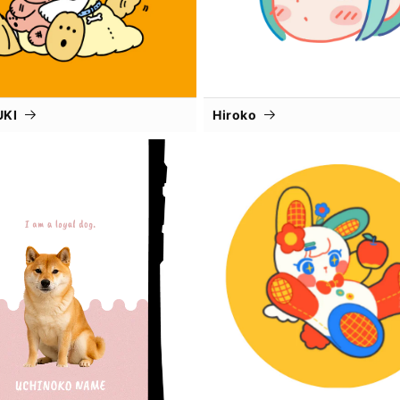
UKI
Hiroko