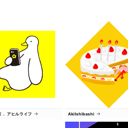
IFE． アヒルライフ
AkiIshibashi