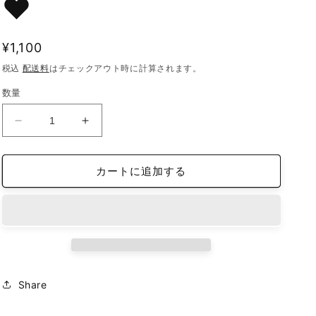
❤️
通
¥1,100
常
税込
配送料
はチェックアウト時に計算されます。
価
数量
格
iFace
iFace
reflection
reflection
イ
イ
カートに追加する
ン
ン
ナ
ナ
ー
ー
シ
シ
ー
ー
ト
ト
iPhone13Pro
iPhone13Pro
Share
オ
オ
リ
リ