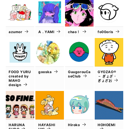
azumor
A．YAMI
chao！
fo00oris
FOOD YURU
gooska
GuugorouCa
GYOZAO®
created by
seClub
－ ぎょざ・
MAHO
ぎょざお
design
HARUNA
HAYASHI
Hiroko
HOHOEMI