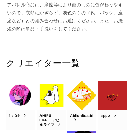
ら
や
アパレル商品は、摩擦等により他のものに色が移りやす
す
す
いので、衣類にかぎらず、淡色のもの（靴、バッグ、座
席など）との組み合わせはお避けください。また、お洗
濯の際は単品・手洗いをしてください。
クリエイター一覧
1：09
AHIRU
AkiIshibashi
appz
LIFE． アヒ
ルライフ