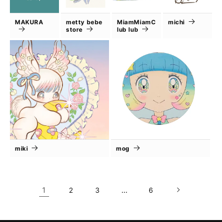
MAKURA
metty bebe
MiamMiamC
michi
store
lub lub
miki
mog
1
…
2
3
6