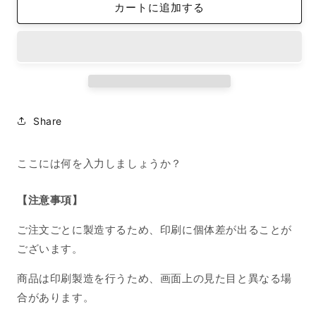
カートに追加する
ン
ン
ナ
ナ
ー
ー
シ
シ
ー
ー
ト
ト
iPhone13
iPhone13
Share
KANON
KANON
CHANNEL
CHANNEL
iFace
iFace
ここには何を入力しましょうか？
モ
モ
ノ
ノ
【注意事項】
ク
ク
ロ
ロ
ご注文ごとに製造するため、印刷に個体差が出ることが
の
の
ございます。
数
数
量
量
商品は印刷製造を行うため、画面上の見た目と異なる場
を
を
合があります。
減
増