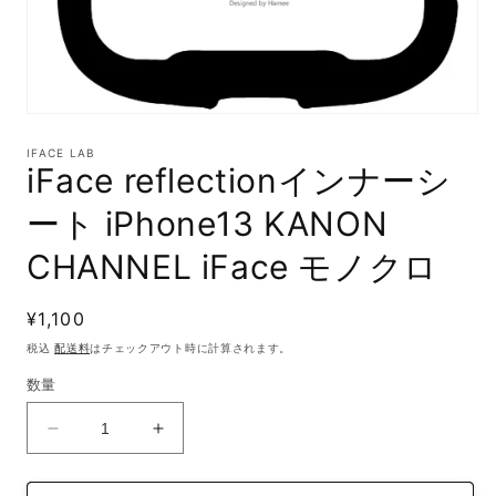
モ
ー
IFACE LAB
ダ
iFace reflectionインナーシ
ル
で
ート iPhone13 KANON
メ
デ
CHANNEL iFace モノクロ
ィ
ア
(1)
通
¥1,100
を
開
常
税込
配送料
はチェックアウト時に計算されます。
く
価
数量
格
iFace
iFace
reflection
reflection
イ
イ