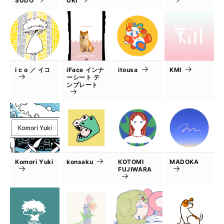
SUDO
UKI
i c o ／ イコ
iFace インナ
itousa
KMI
ーシート テ
ンプレート
Komori Yuki
konsaku
KOTOMI
MADOKA
FUJIWARA