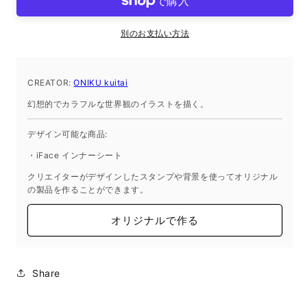
シ
シ
ー
ー
別のお支払い方法
ト
ト
iPhone13
iPhone13
の
の
CREATOR:
ONIKU kuitai
数
数
幻想的でカラフルな世界観のイラストを描く。
量
量
を
を
デザイン可能な商品:
減
増
・iFace インナーシート
ら
や
す
す
クリエイターがデザインしたスタンプや背景を使ってオリジナル
の製品を作ることができます。
オリジナルで作る
Share