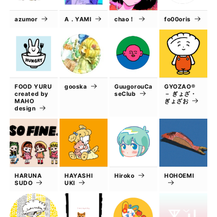
azumor
A．YAMI
chao！
fo00oris
FOOD YURU
gooska
GuugorouCa
GYOZAO®
created by
seClub
－ ぎょざ・
MAHO
ぎょざお
design
HARUNA
HAYASHI
Hiroko
HOHOEMI
SUDO
UKI