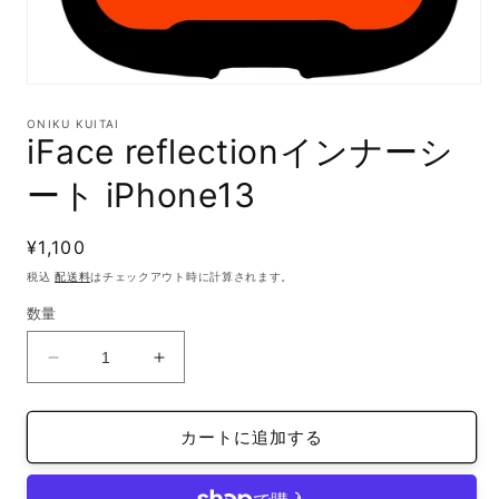
モ
ー
ONIKU KUITAI
ダ
iFace reflectionインナーシ
ル
で
ート iPhone13
メ
デ
ィ
通
¥1,100
ア
(1)
常
税込
配送料
はチェックアウト時に計算されます。
を
価
開
数量
格
く
iFace
iFace
reflection
reflection
イ
イ
カートに追加する
ン
ン
ナ
ナ
ー
ー