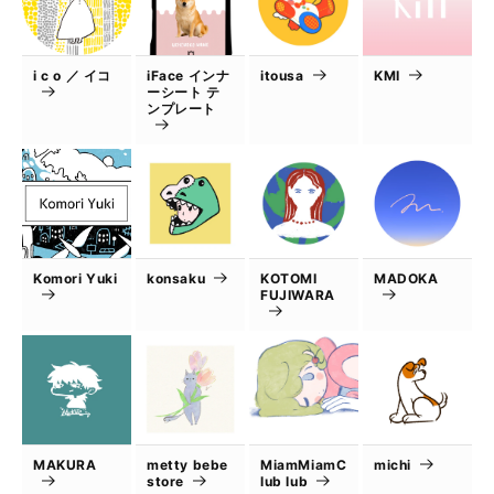
i c o ／ イコ
iFace インナ
itousa
KMI
ーシート テ
ンプレート
Komori Yuki
konsaku
KOTOMI
MADOKA
FUJIWARA
MAKURA
metty bebe
MiamMiamC
michi
store
lub lub