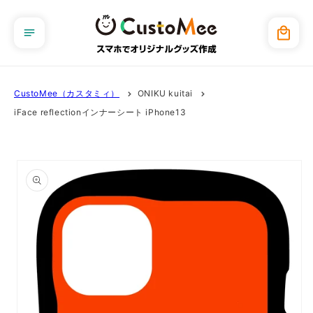
コンテ
ンツに
カ
進む
ー
ト
CustoMee（カスタミィ）
ONIKU kuitai
iFace reflectionインナーシート iPhone13
商品情
報にス
キップ