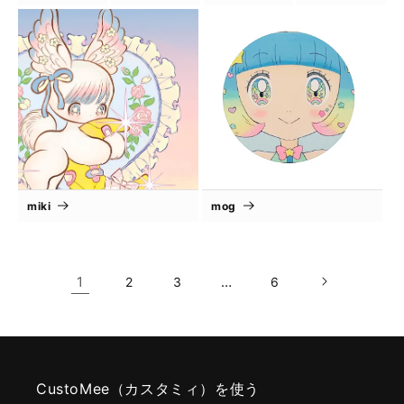
miki
mog
1
…
2
3
6
CustoMee（カスタミィ）を使う