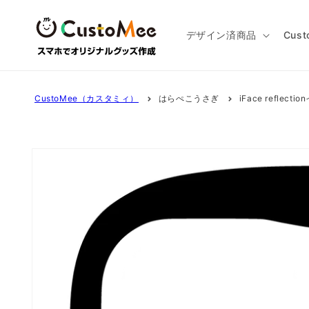
コンテ
ンツに
進む
デザイン済商品
Cus
CustoMee（カスタミィ）
はらぺこうさぎ
iFace reflect
商品情
報にス
キップ