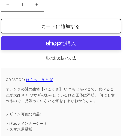
iFace
iFace
reflection
reflection
イ
イ
カートに追加する
ン
ン
ナ
ナ
ー
ー
シ
シ
ー
ー
別のお支払い方法
ト
ト
iPhone13
iPhone13
の
の
CREATOR:
はらぺこうさぎ
数
数
オレンジの謎の生物【ぺこうさ】 いつもはらぺこで、食べるこ
量
量
とが大好き！ ウサギの形をしているけど正体は不明。 何でも食
を
を
べるので、見張っていないと何をするかわからない。
減
増
ら
や
デザイン可能な商品:
す
す
・iFace インナーシート
・スマホ用壁紙