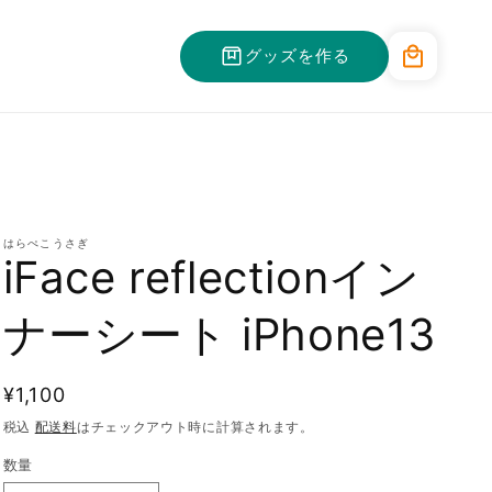
カ
グッズを作る
ー
ト
はらぺこうさぎ
iFace reflectionイン
ナーシート iPhone13
通
¥1,100
常
税込
配送料
はチェックアウト時に計算されます。
価
数量
格