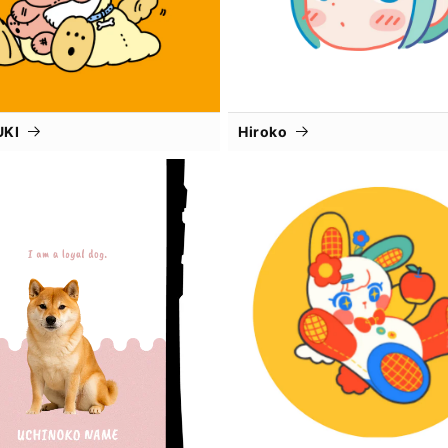
UKI
Hiroko