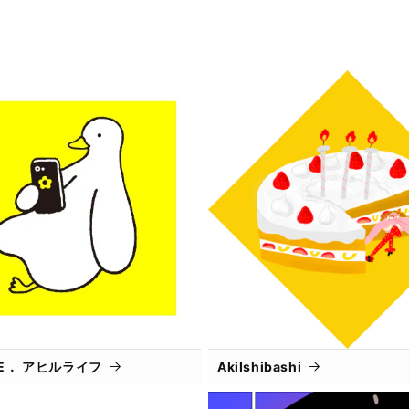
IFE． アヒルライフ
AkiIshibashi