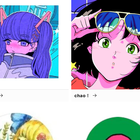
chao！