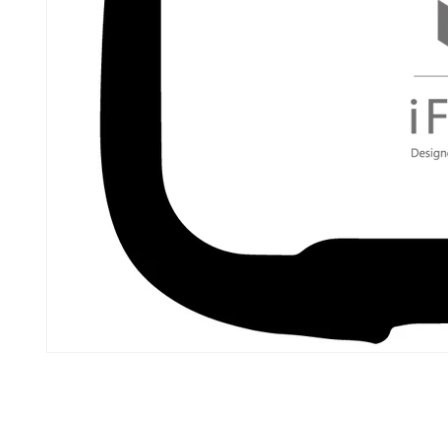
モ
ー
ダ
ル
で