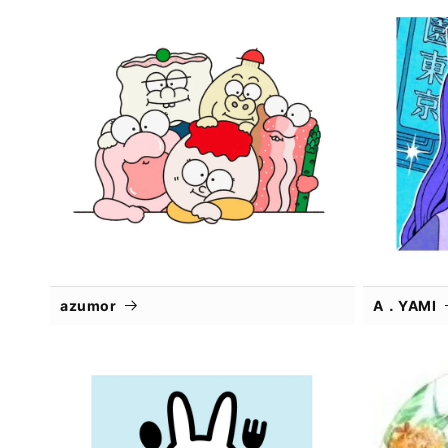
azumor
A．YAMI