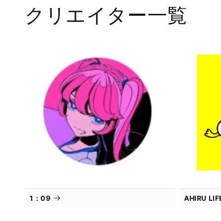
メ
クリエイター一覧
デ
ィ
ア
(1)
を
開
く
1：09
AHIRU L